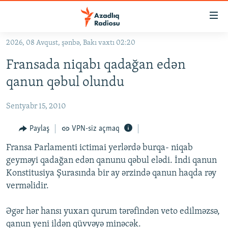
Keçid
linkləri
Əsas
2026, 08 Avqust, şənbə, Bakı vaxtı 02:20
məzmuna
GÜNDƏM
Fransada niqabı qadağan edən
qayıt
#İZAHLA
Əsas
qanun qəbul olundu
KORRUPSIOMETR
naviqasiyaya
qayıt
Sentyabr 15, 2010
#ƏSLINDƏ
Axtarışa
FƏRQƏ BAX
Paylaş
VPN-siz açmaq
keç
QANUNI DOĞRU
Fransa Parlamenti ictimai yerlərdə burqa- niqab
geyməyi qadağan edən qanunu qəbul elədi. İndi qanun
ARAŞDIRMA
Konstitusiya Şurasında bir ay ərzində qanun haqda rəy
MULTIMEDIA
verməlidir.
RADIO ARXIV
VIDEO
Əgər hər hansı yuxarı qurum tərəfindən veto edilməzsə,
HAQQIMIZDA
FOTOQALEREYA
OXU ZALI
qanun yeni ildən qüvvəyə minəcək.