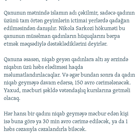
İNFOQRAFIKA
AZƏRBAYCAN ƏDƏBIYYATI KITABXANASI
MISSIYAMIZ
BIZI IZLƏ
Qanunun mətnində islamın adı çəkilmir, sadəcə qadının
KARIKATURA
İSLAM VƏ DEMOKRATIYA
PEŞƏ ETIKASI VƏ JURNALISTIKA STANDARTLARIMIZ
üzünü tam örtən geyimlərin ictimai yerlərdə qadağan
edilməsindən danışılır. Nikola Sarkozi hökuməti bu
İZ - MƏDƏNIYYƏT PROQRAMI
MATERIALLARIMIZDAN ISTIFADƏ
qanunun müsəlman qadınların hüquqlarını bərpa
AZADLIQRADIOSU MOBIL TELEFONUNUZDA
RFE/RL-in bütün saytları
etmək məqsədiylə dəstəklədiklərini deyirlər.
BIZIMLƏ ƏLAQƏ
Qanuna əsasən, niqab geyən qadınlara altı ay ərzində
XƏBƏR BÜLLETENLƏRIMIZ
niqabın üzü həbs elədiməsi haqda
məlumatlandırılacaqlar. Və əgər bundan sonra da qadın
niqab geyməyə davam edərsə, 150 avro cərimələnəcək.
Yaxud, məcburi şəkldə vətəndaşlıq kurslarına getməli
olacaq.
Hər hansı bir qadını niqab geyməyə məcbur edən kişi
isə buna görə ya 30 min avro cərimə ediləcək, ya da 1
həbs cəzasıyla cəzalandırla biləcək.