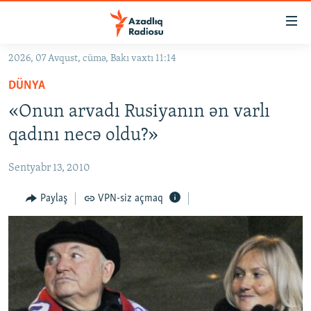
Keçid
linkləri
Əsas
2026, 07 Avqust, cümə, Bakı vaxtı 11:14
məzmuna
GÜNDƏM
DÜNYA
qayıt
#İZAHLA
Əsas
«Onun arvadı Rusiyanın ən varlı
KORRUPSIOMETR
naviqasiyaya
qadını necə oldu?»
qayıt
#ƏSLINDƏ
Axtarışa
Sentyabr 13, 2010
FƏRQƏ BAX
keç
QANUNI DOĞRU
Paylaş
VPN-siz açmaq
ARAŞDIRMA
MULTIMEDIA
RADIO ARXIV
VIDEO
HAQQIMIZDA
FOTOQALEREYA
OXU ZALI