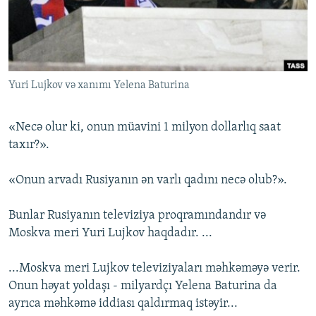
İNFOQRAFIKA
AZƏRBAYCAN ƏDƏBIYYATI KITABXANASI
MISSIYAMIZ
BIZI IZLƏ
KARIKATURA
İSLAM VƏ DEMOKRATIYA
PEŞƏ ETIKASI VƏ JURNALISTIKA STANDARTLARIMIZ
İZ - MƏDƏNIYYƏT PROQRAMI
MATERIALLARIMIZDAN ISTIFADƏ
Yuri Lujkov və xanımı Yelena Baturina
AZADLIQRADIOSU MOBIL TELEFONUNUZDA
RFE/RL-in bütün saytları
BIZIMLƏ ƏLAQƏ
«Necə olur ki, onun müavini 1 milyon dollarlıq saat
XƏBƏR BÜLLETENLƏRIMIZ
taxır?».
«Onun arvadı Rusiyanın ən varlı qadını necə olub?».
Bunlar Rusiyanın televiziya proqramındandır və
Moskva meri Yuri Lujkov haqdadır. ...
...Moskva meri Lujkov televiziyaları məhkəməyə verir.
Onun həyat yoldaşı - milyardçı Yelena Baturina da
ayrıca məhkəmə iddiası qaldırmaq istəyir...