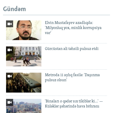
Gündəm
Elvin Mustafayev azadlıqda:
'Milyonluq yox, minlik korrupsiya
var'
Gürcüstan ali təhsili pulsuz etdi
Metroda 11 aylıq fasilə: 'Daşınma
pulsuz olsun'
'Binaları o qədər sıx tikiblər ki...' —
Küləklər şəhərində hava böhranı