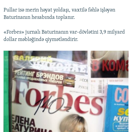
Pullar isə merin həyat yoldaşı, vaxtilə fəhlə işləyən
Baturinanın hesabında toplanır.
«Forbes» jurnalı Baturinanın var-dövlətini 3,9 milyard
dollar məbləğində qiymətləndirir.