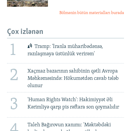
Bölmənin bütün materialları burada
Çox izlənən
1
Tramp: 'İranla müharibədənsə,
razılaşmaya üstünlük verirəm'
2
Xaçmaz bazarının sahibinin qətli Avropa
Məhkəməsində: Hökumətdən cavab tələb
olunur
3
'Human Rights Watch': Hakimiyyət Əli
Kərimliyə qarşı pis rəftara son qoymalıdır
4
Taleh Bağırovun xanımı: 'Məktəbdəki