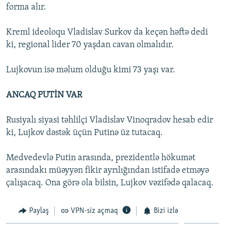
forma alır.
Kreml ideoloqu Vladislav Surkov da keçən həftə dedi
ki, regional lider 70 yaşdan cavan olmalıdır.
Lujkovun isə məlum olduğu kimi 73 yaşı var.
ANCAQ PUTİN VAR
Rusiyalı siyasi təhlilçi Vladislav Vinoqradov hesab edir
ki, Lujkov dəstək üçün Putinə üz tutacaq.
Medvedevlə Putin arasında, prezidentlə hökumət
arasındakı müəyyən fikir ayrılığından istifadə etməyə
çalışacaq. Ona görə ola bilsin, Lujkov vəzifədə qalacaq.
Paylaş
VPN-siz açmaq
Bizi izlə