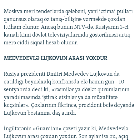
Moskva meri tenderlərdə qələbəni, yəni ictimai pulları
qanunsuz olaraq öz tanış-bilişinə verməkdə çoxdan
ittiham olunur. Ancaq bunun NTV-də, Rusiyanın 1-ci
kanalı kimi dövlət televiziyalarında göstərilməsi artıq
merə ciddi siqnal hesab olunur.
MEDVEDEVLƏ LUJKOVUN ARASI YOXDUR
Rusiya prezidenti Dmitri Medvedev Lujkovun da
qatıldığı beynəlxalq konfransda elə həmin gün - 10
sentyabrda dedi ki, «rəsmilər ya dövlət qurumlarının
yaradılmasında iştirak etsinlər ya da müxalifətə
keçsinlər». Çoxlarının fikrincə, prezident belə deyəndə
Lujkovun bostanına daş atırdı.
İngiltərənin «Guardian» qəzeti yazır ki, Medvedevlə
Lujkovun arası çoxdan yoxdur. Son aylar isə bu, açıq