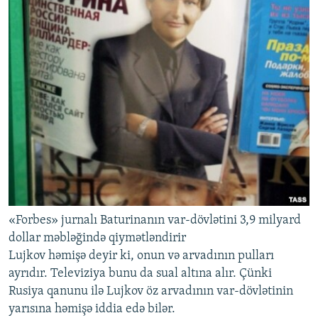
«Forbes» jurnalı Baturinanın var-dövlətini 3,9 milyard
dollar məbləğində qiymətləndirir
Lujkov həmişə deyir ki, onun və arvadının pulları
ayrıdır. Televiziya bunu da sual altına alır. Çünki
Rusiya qanunu ilə Lujkov öz arvadının var-dövlətinin
yarısına həmişə iddia edə bilər.