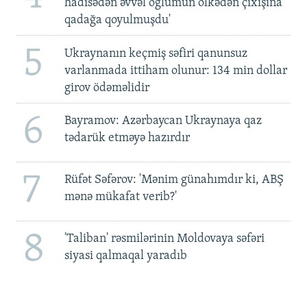
hadisədən əvvəl oğlumun ölkədən çıxışına
qadağa qoyulmuşdu'
5
Ukraynanın keçmiş səfiri qanunsuz
varlanmada ittiham olunur: 134 min dollar
girov ödəməlidir
6
Bayramov: Azərbaycan Ukraynaya qaz
tədarük etməyə hazırdır
7
Rüfət Səfərov: 'Mənim günahımdır ki, ABŞ
mənə mükafat verib?'
8
'Taliban' rəsmilərinin Moldovaya səfəri
siyasi qalmaqal yaradıb