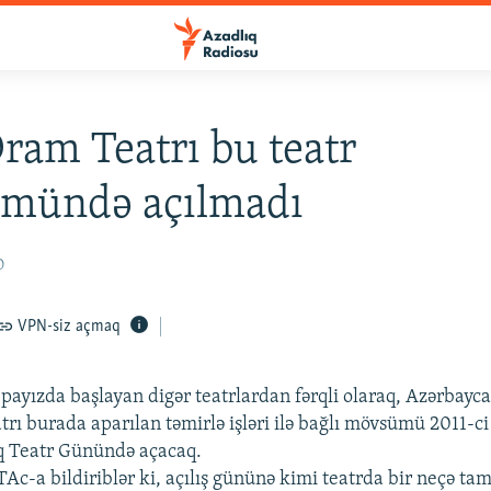
Dram Teatrı bu teatr
mündə açılmadı
0
VPN-siz açmaq
ayızda başlayan digər teatrlardan fərqli olaraq, Azərbay
rı burada aparılan təmirlə işləri ilə bağlı mövsümü 2011-ci 
q Teatr Günündə açacaq.
Ac-a bildiriblər ki, açılış gününə kimi teatrda bir neçə ta