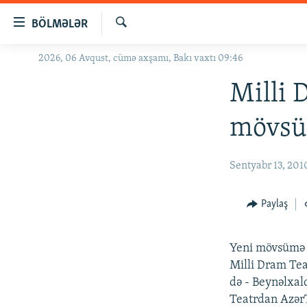
Keçid
BÖLMƏLƏR
linkləri
Axtar
Əsas
2026, 06 Avqust, cümə axşamı, Bakı vaxtı 09:46
GÜNDƏM
məzmuna
#İZAHLA
Milli 
qayıt
Əsas
KORRUPSIOMETR
mövsü
naviqasiyaya
#ƏSLINDƏ
qayıt
Axtarışa
FƏRQƏ BAX
Sentyabr 13, 201
keç
QANUNI DOĞRU
Paylaş
ARAŞDIRMA
MULTIMEDIA
Yeni mövsümə p
RADIO ARXIV
VIDEO
Milli Dram Teat
də - Beynəlxal
HAQQIMIZDA
FOTOQALEREYA
OXU ZALI
Teatrdan AzərT