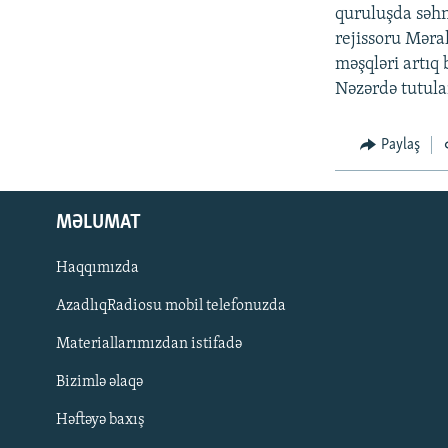
İNFOQRAFIKA
AZƏRBAYCAN ƏDƏBIYYATI KITABXANASI
MISSIYAMIZ
quruluşda səhnə
rejissoru Məra
KARIKATURA
İSLAM VƏ DEMOKRATIYA
PEŞƏ ETIKASI VƏ JURNALISTIKA
STANDARTLARIMIZ
məşqləri artıq 
İZ - MƏDƏNIYYƏT PROQRAMI
Nəzərdə tutula
MATERIALLARIMIZDAN ISTIFADƏ
AZADLIQRADIOSU MOBIL TELEFONUNUZDA
Paylaş
BIZIMLƏ ƏLAQƏ
XƏBƏR BÜLLETENLƏRIMIZ
MƏLUMAT
Haqqımızda
AzadlıqRadiosu mobil telefonuzda
Materiallarımızdan istifadə
Bizimlə əlaqə
Həftəyə baxış
BIZI IZLƏ