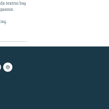
nda teatrın baş
şasının
caq.