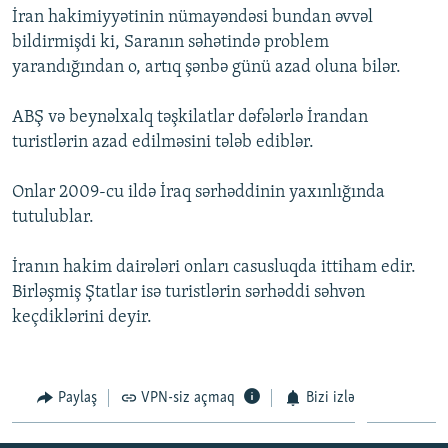
İran hakimiyyətinin nümayəndəsi bundan əvvəl
İNFOQRAFIKA
AZƏRBAYCAN ƏDƏBIYYATI KITABXANASI
MISSIYAMIZ
BIZI IZLƏ
bildirmişdi ki, Saranın səhətində problem
KARIKATURA
İSLAM VƏ DEMOKRATIYA
PEŞƏ ETIKASI VƏ JURNALISTIKA STANDARTLARIMIZ
yarandığından o, artıq şənbə günü azad oluna bilər.
İZ - MƏDƏNIYYƏT PROQRAMI
MATERIALLARIMIZDAN ISTIFADƏ
ABŞ və beynəlxalq təşkilatlar dəfələrlə İrandan
AZADLIQRADIOSU MOBIL TELEFONUNUZDA
RFE/RL-in bütün saytları
turistlərin azad edilməsini tələb ediblər.
BIZIMLƏ ƏLAQƏ
Onlar 2009-cu ildə İraq sərhəddinin yaxınlığında
XƏBƏR BÜLLETENLƏRIMIZ
tutulublar.
İranın hakim dairələri onları casusluqda ittiham edir.
Birləşmiş Ştatlar isə turistlərin sərhəddi səhvən
keçdiklərini deyir.
Paylaş
VPN-siz açmaq
Bizi izlə