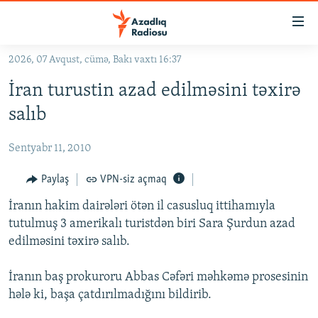
Keçid
linkləri
Əsas
2026, 07 Avqust, cümə, Bakı vaxtı 16:37
məzmuna
GÜNDƏM
İran turustin azad edilməsini təxirə
qayıt
#İZAHLA
Əsas
salıb
KORRUPSIOMETR
naviqasiyaya
qayıt
Sentyabr 11, 2010
#ƏSLINDƏ
Axtarışa
FƏRQƏ BAX
Paylaş
VPN-siz açmaq
keç
QANUNI DOĞRU
İranın hakim dairələri ötən il casusluq ittihamıyla
tutulmuş 3 amerikalı turistdən biri Sara Şurdun azad
ARAŞDIRMA
edilməsini təxirə salıb.
MULTIMEDIA
İranın baş prokuroru Abbas Cəfəri məhkəmə prosesinin
RADIO ARXIV
VIDEO
hələ ki, başa çatdırılmadığını bildirib.
HAQQIMIZDA
FOTOQALEREYA
OXU ZALI