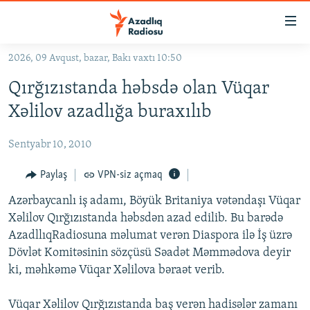
Keçid
linkləri
Əsas
2026, 09 Avqust, bazar, Bakı vaxtı 10:50
məzmuna
GÜNDƏM
Qırğızıstanda həbsdə olan Vüqar
qayıt
#İZAHLA
Əsas
Xəlilov azadlığa buraxılıb
KORRUPSIOMETR
naviqasiyaya
qayıt
Sentyabr 10, 2010
#ƏSLINDƏ
Axtarışa
FƏRQƏ BAX
Paylaş
VPN-siz açmaq
keç
QANUNI DOĞRU
Azərbaycanlı iş adamı, Böyük Britaniya vətəndaşı Vüqar
Xəlilov Qırğızıstanda həbsdən azad edilib. Bu barədə
ARAŞDIRMA
AzadllıqRadiosuna məlumat verən Diaspora ilə İş üzrə
MULTIMEDIA
Dövlət Komitəsinin sözçüsü Səadət Məmmədova deyir
ki, məhkəmə Vüqar Xəlilova bəraət verib.
RADIO ARXIV
VIDEO
HAQQIMIZDA
FOTOQALEREYA
OXU ZALI
Vüqar Xəlilov Qırğızıstanda baş verən hadisələr zamanı