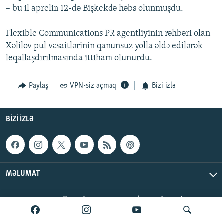
– bu il aprelin 12-də Bişkekdə həbs olunmuşdu.
İNFOQRAFIKA
AZƏRBAYCAN ƏDƏBIYYATI KITABXANASI
MISSIYAMIZ
BIZI IZLƏ
KARIKATURA
İSLAM VƏ DEMOKRATIYA
PEŞƏ ETIKASI VƏ JURNALISTIKA STANDARTLARIMIZ
Flexible Communications PR agentliyinin rəhbəri olan
Xəlilov pul vəsaitlərinin qanunsuz yolla əldə edilərək
İZ - MƏDƏNIYYƏT PROQRAMI
MATERIALLARIMIZDAN ISTIFADƏ
leqallaşdırılmasında ittiham olunurdu.
AZADLIQRADIOSU MOBIL TELEFONUNUZDA
RFE/RL-in bütün saytları
BIZIMLƏ ƏLAQƏ
Paylaş
VPN-siz açmaq
Bizi izlə
XƏBƏR BÜLLETENLƏRIMIZ
BIZI IZLƏ
MƏLUMAT
AzadlıqRadiosu © 2026 Inc. | Bütün hüquqlar qorunur