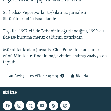
bağlı əlavə istintaq aparılmasını tələb edib.
İNFOQRAFIKA
AZƏRBAYCAN ƏDƏBIYYATI KITABXANASI
MISSIYAMIZ
BIZI IZLƏ
Sərhədsiz Reportyorlar təşkilatı isə jurnalistin
KARIKATURA
İSLAM VƏ DEMOKRATIYA
PEŞƏ ETIKASI VƏ JURNALISTIKA STANDARTLARIMIZ
öldürülməsini istisna eləmir.
İZ - MƏDƏNIYYƏT PROQRAMI
MATERIALLARIMIZDAN ISTIFADƏ
Təşkilat 1997-ci ildə Bebeninin oğurlandığını, 1999-cu
AZADLIQRADIOSU MOBIL TELEFONUNUZDA
RFE/RL-in bütün saytları
ildə isə hücuma məruz qaldığını xatırladır.
BIZIMLƏ ƏLAQƏ
XƏBƏR BÜLLETENLƏRIMIZ
Müxalifətdə olan jurnalist Oleq Bebenin ötən cümə
günü Minsk ətrafındakı bağ evindən asılmış vəziyyətdə
tapılıb.
Paylaş
VPN-siz açmaq
Bizi izlə
BIZI IZLƏ