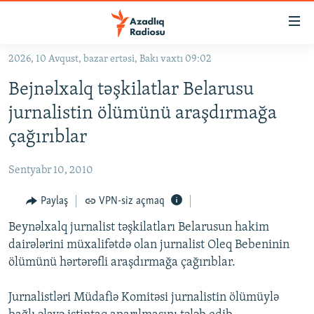
Keçid
linkləri
Əsas
2026, 10 Avqust, bazar ertəsi, Bakı vaxtı 09:02
məzmuna
GÜNDƏM
Bejnəlxalq təşkilatlar Belarusu
qayıt
#İZAHLA
Əsas
jurnalistin ölümünü araşdırmağa
KORRUPSIOMETR
naviqasiyaya
çağırıblar
qayıt
#ƏSLINDƏ
Axtarışa
Sentyabr 10, 2010
FƏRQƏ BAX
keç
QANUNI DOĞRU
Paylaş
VPN-siz açmaq
ARAŞDIRMA
Beynəlxalq jurnalist təşkilatları Belarusun hakim
dairələrini müxalifətdə olan jurnalist Oleq Bebeninin
MULTIMEDIA
ölümünü hərtərəfli araşdırmağa çağırıblar.
RADIO ARXIV
VIDEO
Jurnalistləri Müdafiə Komitəsi jurnalistin ölümüylə
HAQQIMIZDA
FOTOQALEREYA
OXU ZALI