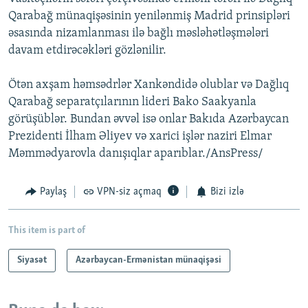
Qarabağ münaqişəsinin yenilənmiş Madrid prinsipləri
əsasında nizamlanması ilə bağlı məsləhətləşmələri
davam etdirəcəkləri gözlənilir.
Ötən axşam həmsədrlər Xankəndidə olublar və Dağlıq
Qarabağ separatçılarının lideri Bako Saakyanla
görüşüblər. Bundan əvvəl isə onlar Bakıda Azərbaycan
Prezidenti İlham Əliyev və xarici işlər naziri Elmar
Məmmədyarovla danışıqlar aparıblar./AnsPress/
Paylaş
VPN-siz açmaq
Bizi izlə
This item is part of
Siyasət
Azərbaycan-Ermənistan münaqişəsi