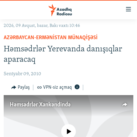
Keçid
linkləri
Əsas
2026, 09 Avqust, bazar, Bakı vaxtı 10:46
məzmuna
GÜNDƏM
AZƏRBAYCAN-ERMƏNISTAN MÜNAQIŞƏSI
qayıt
#İZAHLA
Əsas
Həmsədrlər Yerevanda danışıqlar
KORRUPSIOMETR
naviqasiyaya
aparacaq
qayıt
#ƏSLINDƏ
Axtarışa
Sentyabr 09, 2010
FƏRQƏ BAX
keç
QANUNI DOĞRU
Paylaş
VPN-siz açmaq
ARAŞDIRMA
Həmsədrlər Xankəndində
MULTIMEDIA
RADIO ARXIV
VIDEO
HAQQIMIZDA
No media source currently available
FOTOQALEREYA
OXU ZALI