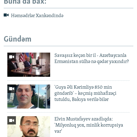
Buna da bax:
Həmsədrlər Xankəndində
Gündəm
Savaşsız keçən bir il - Azərbaycanla
Ermənistan sülhə nə qədər yaxındır?
'Guya Əli Kərimliyə 850 min
göndərib' – keçmiş mühafizəçi
tutuldu, Bakıya verilə bilər
Elvin Mustafayev azadlıqda:
'Milyonluq yox, minlik korrupsiya
var'