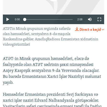
İNFOQRAFIKA
AZƏRBAYCAN ƏDƏBIYYATI KITABXANASI
MISSIYAMIZ
BIZI IZLƏ
KARIKATURA
İSLAM VƏ DEMOKRATIYA
PEŞƏ ETIKASI VƏ JURNALISTIKA STANDARTLARIMIZ
0:00
2:08
İZ - MƏDƏNIYYƏT PROQRAMI
MATERIALLARIMIZDAN ISTIFADƏ
ATƏTin Minsk qrupunun regionda səfərdə
Direct-ə keçid
AZADLIQRADIOSU MOBIL TELEFONUNUZDA
RFE/RL-in bütün saytları
olan həmsədrləri, sentyabrın 8-də maşınla
BIZIMLƏ ƏLAQƏ
Xankəndinə gəlblər. AzadlıqRadiosu Ermənistan xidmətinin
videogörüntüləri
XƏBƏR BÜLLETENLƏRIMIZ
ATƏT-in Minsk qrupunun həmsədrləri, eləcə də
fəaliyyətdə olan ATƏT sədrinin şəxsi nümayəndəsi
Anjey Kasprşik sentyabrın 9-da Yerevanda olacaqlar.
Bu barədə Ermənistanın Xarici İşlər Nazirliyi məlumat
yayıb.
Həmsədrlər Ermənistan prezidenti Serj Sarkisyan və
xarici işlər naziri Edvard Nalbandyanla görüşəcəklər.
Vasitəçilərin səfəri çərçivəsində erməni tərəfi ilə Dağlıq