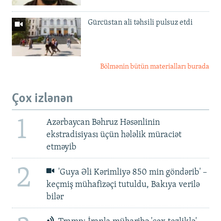
Gürcüstan ali təhsili pulsuz etdi
Bölmənin bütün materialları burada
Çox izlənən
1
Azərbaycan Bəhruz Həsənlinin
ekstradisiyası üçün hələlik müraciət
etməyib
2
'Guya Əli Kərimliyə 850 min göndərib' –
keçmiş mühafizəçi tutuldu, Bakıya verilə
bilər