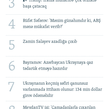
3
Tramp: İranla müharibə 'çox tezliklə'
başa çatacaq
4
Rüfət Səfərov: 'Mənim günahımdır ki, ABŞ
mənə mükafat verib?'
5
Zamin Salayev azadlığa çıxıb
6
Bayramov: Azərbaycan Ukraynaya qaz
tədarük etməyə hazırdır
7
Ukraynanın keçmiş səfiri qanunsuz
varlanmada ittiham olunur: 134 min dollar
girov ödəməlidir
MeydanTV işi: 'Çamadanlarla çıxarılan