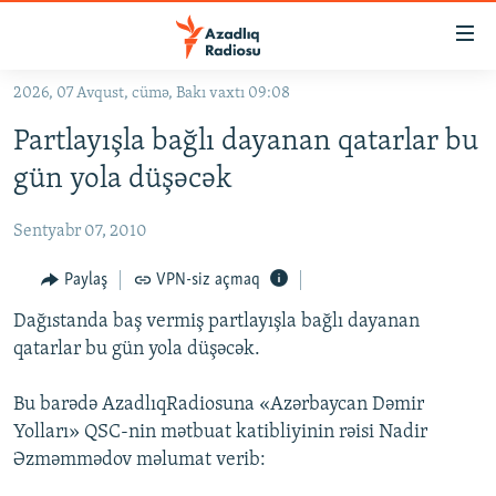
Keçid
linkləri
Əsas
2026, 07 Avqust, cümə, Bakı vaxtı 09:08
məzmuna
GÜNDƏM
Partlayışla bağlı dayanan qatarlar bu
qayıt
#İZAHLA
Əsas
gün yola düşəcək
KORRUPSIOMETR
naviqasiyaya
qayıt
Sentyabr 07, 2010
#ƏSLINDƏ
Axtarışa
FƏRQƏ BAX
Paylaş
VPN-siz açmaq
keç
QANUNI DOĞRU
Dağıstanda baş vermiş partlayışla bağlı dayanan
qatarlar bu gün yola düşəcək.
ARAŞDIRMA
MULTIMEDIA
Bu barədə AzadlıqRadiosuna «Azərbaycan Dəmir
Yolları» QSC-nin mətbuat katibliyinin rəisi Nadir
RADIO ARXIV
VIDEO
Əzməmmədov məlumat verib:
HAQQIMIZDA
FOTOQALEREYA
OXU ZALI