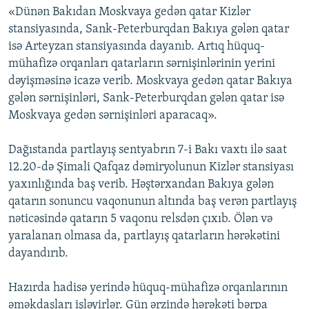
«Dünən Bakıdan Moskvaya gedən qatar Kizlər
İNFOQRAFIKA
AZƏRBAYCAN ƏDƏBIYYATI KITABXANASI
MISSIYAMIZ
BIZI IZLƏ
stansiyasında, Sank-Peterburqdan Bakıya gələn qatar
KARIKATURA
İSLAM VƏ DEMOKRATIYA
PEŞƏ ETIKASI VƏ JURNALISTIKA STANDARTLARIMIZ
isə Arteyzan stansiyasında dayanıb. Artıq hüquq-
mühafizə orqanları qatarların sərnişinlərinin yerini
İZ - MƏDƏNIYYƏT PROQRAMI
MATERIALLARIMIZDAN ISTIFADƏ
dəyişməsinə icazə verib. Moskvaya gedən qatar Bakıya
AZADLIQRADIOSU MOBIL TELEFONUNUZDA
RFE/RL-in bütün saytları
gələn sərnişinləri, Sank-Peterburqdan gələn qatar isə
BIZIMLƏ ƏLAQƏ
Moskvaya gedən sərnişinləri aparacaq».
XƏBƏR BÜLLETENLƏRIMIZ
Dağıstanda partlayış sentyabrın 7-i Bakı vaxtı ilə saat
12.20-də Şimali Qafqaz dəmiryolunun Kizlər stansiyası
yaxınlığında baş verib. Həştərxandan Bakıya gələn
qatarın sonuncu vaqonunun altında baş verən partlayış
nəticəsində qatarın 5 vaqonu relsdən çıxıb. Ölən və
yaralanan olmasa da, partlayış qatarların hərəkətini
dayandırıb.
Hazırda hadisə yerində hüquq-mühafizə orqanlarının
əməkdaşları işləyirlər. Gün ərzində hərəkəti bərpa