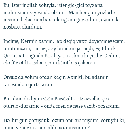
Bu, istər inqilab yoluyla, istər gic-gici toyxana
mahnısının sayəsində olsun... Mən hər gün yüzlərlə
insanın beləcə xoşbəxt olduğunu görürdüm, özüm də
xoşbəxt olurdum.
Incimə, Nərmin xanım, lap dəqiq vaxtı deyəmməyəcəm,
unutmuşam; bir neçə ay bundan qabaqdı; eşitdim ki,
Qoburnat bağında Kitab yarmarkası keçirilir. Dedim,
elə fürsətdi - işdən çıxan kimi baş çəkərəm.
Onsuz da yolum ordan keçir. Axır ki, bu adamın
tənəsindən qurtararam.
Bu adam dediyim sizin Pərvizdi - biz əvvəllər çox
oturub-durardıq - onda mən də nəsə yazıb-pozardım.
Hə, bir gün görüşdük, özüm onu aramışdım, soruşdu ki,
onun yeni romanını alıb oxumuşammı?