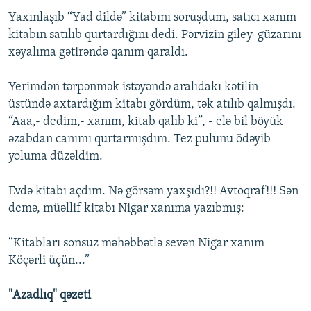
Yaxınlaşıb “Yad dildə” kitabını soruşdum, satıcı xanım
kitabın satılıb qurtardığını dedi. Pərvizin giley-güzarını
xəyalıma gətirəndə qanım qaraldı.
Yerimdən tərpənmək istəyəndə aralıdakı kətilin
üstündə axtardığım kitabı gördüm, tək atılıb qalmışdı.
“Aaa,- dedim,- xanım, kitab qalıb ki”, - elə bil böyük
əzabdan canımı qurtarmışdım. Tez pulunu ödəyib
yoluma düzəldim.
Evdə kitabı açdım. Nə görsəm yaxşıdı?!! Avtoqraf!!! Sən
demə, müəllif kitabı Nigar xanıma yazıbmış:
“Kitabları sonsuz məhəbbətlə sevən Nigar xanım
Köçərli üçün...”
"Azadlıq" qəzeti