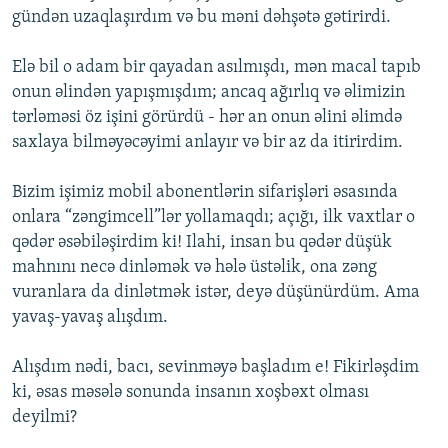
gündən uzaqlaşırdım və bu məni dəhşətə gətirirdi.
Elə bil o adam bir qayadan asılmışdı, mən macal tapıb
onun əlindən yapışmışdım; ancaq ağırlıq və əlimizin
tərləməsi öz işini görürdü - hər an onun əlini əlimdə
saxlaya bilməyəcəyimi anlayır və bir az da itirirdim.
Bizim işimiz mobil abonentlərin sifarişləri əsasında
onlara “zəngimcell”lər yollamaqdı; açığı, ilk vaxtlar o
qədər əsəbiləşirdim ki! Ilahi, insan bu qədər düşük
mahnını necə dinləmək və hələ üstəlik, ona zəng
vuranlara da dinlətmək istər, deyə düşünürdüm. Ama
yavaş-yavaş alışdım.
Alışdım nədi, bacı, sevinməyə başladım e! Fikirləşdim
ki, əsas məsələ sonunda insanın xoşbəxt olması
deyilmi?