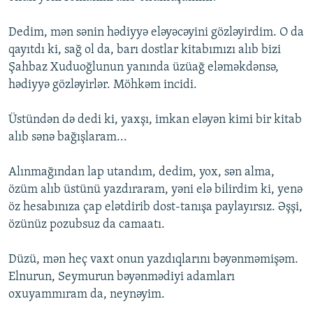
Dedim, mən sənin hədiyyə eləyəcəyini gözləyirdim. O da
qayıtdı ki, sağ ol da, barı dostlar kitabımızı alıb bizi
Şahbaz Xuduoğlunun yanında üzüağ eləməkdənsə,
hədiyyə gözləyirlər. Möhkəm incidi.
Üstündən də dedi ki, yaxşı, imkan eləyən kimi bir kitab
alıb sənə bağışlaram...
Alınmağından lap utandım, dedim, yox, sən alma,
özüm alıb üstünü yazdıraram, yəni elə bilirdim ki, yenə
öz hesabınıza çap elətdirib dost-tanışa paylayırsız. Əşşi,
özünüz pozubsuz da camaatı.
Düzü, mən heç vaxt onun yazdıqlarını bəyənməmişəm.
Elnurun, Seymurun bəyənmədiyi adamları
oxuyammıram da, neynəyim.