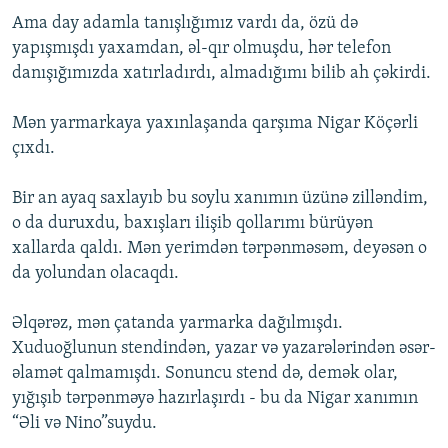
Ama day adamla tanışlığımız vardı da, özü də
yapışmışdı yaxamdan, əl-qır olmuşdu, hər telefon
danışığımızda xatırladırdı, almadığımı bilib ah çəkirdi.
Mən yarmarkaya yaxınlaşanda qarşıma Nigar Köçərli
çıxdı.
Bir an ayaq saxlayıb bu soylu xanımın üzünə zilləndim,
o da duruxdu, baxışları ilişib qollarımı bürüyən
xallarda qaldı. Mən yerimdən tərpənməsəm, deyəsən o
da yolundan olacaqdı.
Əlqərəz, mən çatanda yarmarka dağılmışdı.
Xuduoğlunun stendindən, yazar və yazarələrindən əsər-
əlamət qalmamışdı. Sonuncu stend də, demək olar,
yığışıb tərpənməyə hazırlaşırdı - bu da Nigar xanımın
“Əli və Nino”suydu.