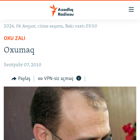
Keçid
linkləri
Əsas
2026, 06 Avqust, cümə axşamı, Bakı vaxtı 03:50
məzmuna
GÜNDƏM
OXU ZALI
qayıt
#İZAHLA
Əsas
Oxumaq
KORRUPSIOMETR
naviqasiyaya
qayıt
Sentyabr 07, 2010
#ƏSLINDƏ
Axtarışa
FƏRQƏ BAX
Paylaş
VPN-siz açmaq
keç
QANUNI DOĞRU
ARAŞDIRMA
MULTIMEDIA
RADIO ARXIV
VIDEO
HAQQIMIZDA
FOTOQALEREYA
OXU ZALI