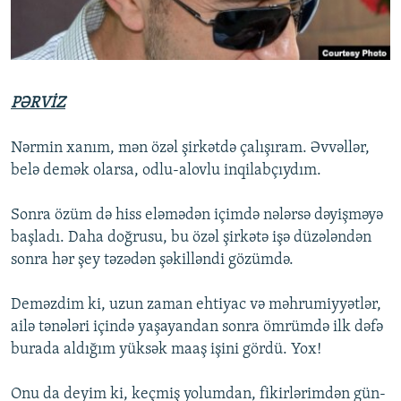
İNFOQRAFIKA
AZƏRBAYCAN ƏDƏBIYYATI KITABXANASI
MISSIYAMIZ
BIZI IZLƏ
KARIKATURA
İSLAM VƏ DEMOKRATIYA
PEŞƏ ETIKASI VƏ JURNALISTIKA STANDARTLARIMIZ
İZ - MƏDƏNIYYƏT PROQRAMI
MATERIALLARIMIZDAN ISTIFADƏ
PƏRVİZ
AZADLIQRADIOSU MOBIL TELEFONUNUZDA
RFE/RL-in bütün saytları
BIZIMLƏ ƏLAQƏ
Nərmin xanım, mən özəl şirkətdə çalışıram. Əvvəllər,
belə demək olarsa, odlu-alovlu inqilabçıydım.
XƏBƏR BÜLLETENLƏRIMIZ
Sonra özüm də hiss eləmədən içimdə nələrsə dəyişməyə
başladı. Daha doğrusu, bu özəl şirkətə işə düzələndən
sonra hər şey təzədən şəkilləndi gözümdə.
Deməzdim ki, uzun zaman ehtiyac və məhrumiyyətlər,
ailə tənələri içində yaşayandan sonra ömrümdə ilk dəfə
burada aldığım yüksək maaş işini gördü. Yox!
Onu da deyim ki, keçmiş yolumdan, fikirlərimdən gün-