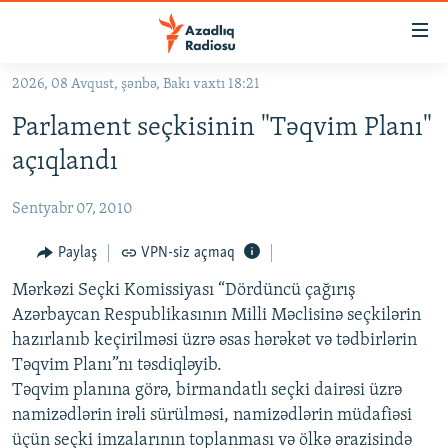
Keçid
linkləri
Əsas
2026, 08 Avqust, şənbə, Bakı vaxtı 18:21
məzmuna
GÜNDƏM
Parlament seçkisinin "Təqvim Planı"
qayıt
#İZAHLA
Əsas
açıqlandı
KORRUPSIOMETR
naviqasiyaya
qayıt
Sentyabr 07, 2010
#ƏSLINDƏ
Axtarışa
FƏRQƏ BAX
Paylaş
VPN-siz açmaq
keç
QANUNI DOĞRU
Mərkəzi Seçki Komissiyası “Dördüncü çağırış
Azərbaycan Respublikasının Milli Məclisinə seçkilərin
ARAŞDIRMA
hazırlanıb keçirilməsi üzrə əsas hərəkət və tədbirlərin
MULTIMEDIA
Təqvim Planı”nı təsdiqləyib.
Təqvim planına görə, birmandatlı seçki dairəsi üzrə
RADIO ARXIV
VIDEO
namizədlərin irəli sürülməsi, namizədlərin müdafiəsi
HAQQIMIZDA
FOTOQALEREYA
OXU ZALI
üçün seçki imzalarının toplanması və ölkə ərazisində