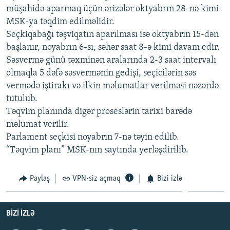
müşahidə aparmaq üçün ərizələr oktyabrın 28-nə kimi
İNFOQRAFIKA
AZƏRBAYCAN ƏDƏBIYYATI KITABXANASI
MISSIYAMIZ
BIZI IZLƏ
MSK-ya təqdim edilməlidir.
KARIKATURA
İSLAM VƏ DEMOKRATIYA
PEŞƏ ETIKASI VƏ JURNALISTIKA STANDARTLARIMIZ
Seçkiqabağı təşviqatın aparılması isə oktyabrın 15-dən
başlanır, noyabrın 6-sı, səhər saat 8-ə kimi davam edir.
İZ - MƏDƏNIYYƏT PROQRAMI
MATERIALLARIMIZDAN ISTIFADƏ
Səsvermə günü təxminən aralarında 2-3 saat intervalı
AZADLIQRADIOSU MOBIL TELEFONUNUZDA
RFE/RL-in bütün saytları
olmaqla 5 dəfə səsvermənin gedişi, seçicilərin səs
BIZIMLƏ ƏLAQƏ
vermədə iştirakı və ilkin məlumatlar verilməsi nəzərdə
tutulub.
XƏBƏR BÜLLETENLƏRIMIZ
Təqvim planında digər proseslərin tarixi barədə
məlumat verilir.
Parlament seçkisi noyabrın 7-nə təyin edilib.
“Təqvim planı” MSK-nın saytında yerləşdirilib.
Paylaş
VPN-siz açmaq
Bizi izlə
BIZI IZLƏ