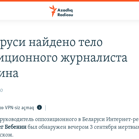
аруси найдено тело
иционного журналиста
ина
10
VPN-siz açmaq
 руководитель оппозиционного в Беларуси Интернет-ре
ег Бебенин
был обнаружен вечером 3 сентября мертвым
ском.