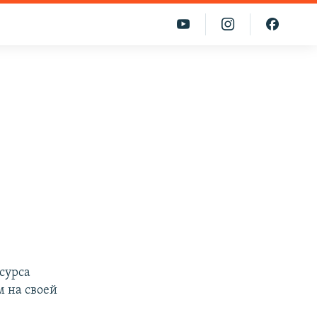
сурса
 на своей