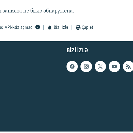
 записка не было обнаружена.
VPN-siz açmaq
Bizi izlə
Çap et
BIZI IZLƏ