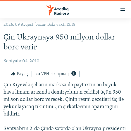
Keçid
linkləri
Əsas
2026, 09 Avqust, bazar, Bakı vaxtı 13:18
məzmuna
GÜNDƏM
Çin Ukraynaya 950 milyon dollar
qayıt
#İZAHLA
Əsas
borc verir
KORRUPSIOMETR
naviqasiyaya
qayıt
Sentyabr 04, 2010
#ƏSLINDƏ
Axtarışa
FƏRQƏ BAX
Paylaş
VPN-siz açmaq
keç
QANUNI DOĞRU
Çin Kiyevdə şəhərin mərkəzi ilə paytaxtın ən böyük
hava limanı arasında dəmiryolunun çəkilişi üçün 950
ARAŞDIRMA
milyon dollar borc verəcək. Çinin rəsmi qəzetləri üç ilə
MULTIMEDIA
yekunlaşacaq tikintini Çin şirkətlərinin aparacağını
bildirir.
RADIO ARXIV
VIDEO
HAQQIMIZDA
FOTOQALEREYA
OXU ZALI
Sentyabrın 2-də Çində səfərdə olan Ukrayna prezidenti