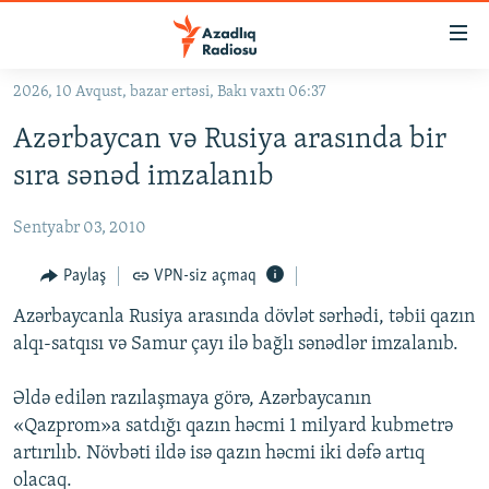
Keçid
linkləri
Əsas
2026, 10 Avqust, bazar ertəsi, Bakı vaxtı 06:37
məzmuna
GÜNDƏM
Azərbaycan və Rusiya arasında bir
qayıt
#İZAHLA
Əsas
sıra sənəd imzalanıb
KORRUPSIOMETR
naviqasiyaya
qayıt
Sentyabr 03, 2010
#ƏSLINDƏ
Axtarışa
FƏRQƏ BAX
Paylaş
VPN-siz açmaq
keç
QANUNI DOĞRU
Azərbaycanla Rusiya arasında dövlət sərhədi, təbii qazın
alqı-satqısı və Samur çayı ilə bağlı sənədlər imzalanıb.
ARAŞDIRMA
MULTIMEDIA
Əldə edilən razılaşmaya görə, Azərbaycanın
«Qazprom»a satdığı qazın həcmi 1 milyard kubmetrə
RADIO ARXIV
VIDEO
artırılıb. Növbəti ildə isə qazın həcmi iki dəfə artıq
HAQQIMIZDA
FOTOQALEREYA
OXU ZALI
olacaq.