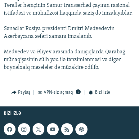
Tərəflər həmçinin Samur transsərhəd çayının rasional
İNFOQRAFIKA
AZƏRBAYCAN ƏDƏBIYYATI KITABXANASI
MISSIYAMIZ
BIZI IZLƏ
istifadəsi və mühafizəsi haqqında saziş də imzalayıblar.
KARIKATURA
İSLAM VƏ DEMOKRATIYA
PEŞƏ ETIKASI VƏ JURNALISTIKA STANDARTLARIMIZ
Sənədlər Rusiya prezidenti Dmitri Medvedevin
İZ - MƏDƏNIYYƏT PROQRAMI
MATERIALLARIMIZDAN ISTIFADƏ
Azərbaycana səfəri zamanı imzalanıb.
AZADLIQRADIOSU MOBIL TELEFONUNUZDA
RFE/RL-in bütün saytları
BIZIMLƏ ƏLAQƏ
Medvedev və Əliyev arasında danışıqlarda Qarabağ
münaqişəsinin sülh you ilə tənzimlənməsi və digər
XƏBƏR BÜLLETENLƏRIMIZ
beynəlxalq məsələlər də müzakirə edilib.
Paylaş
VPN-siz açmaq
Bizi izlə
BIZI IZLƏ