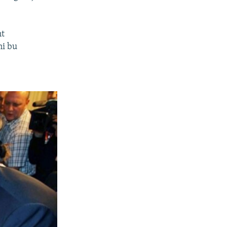
nt
ni bu