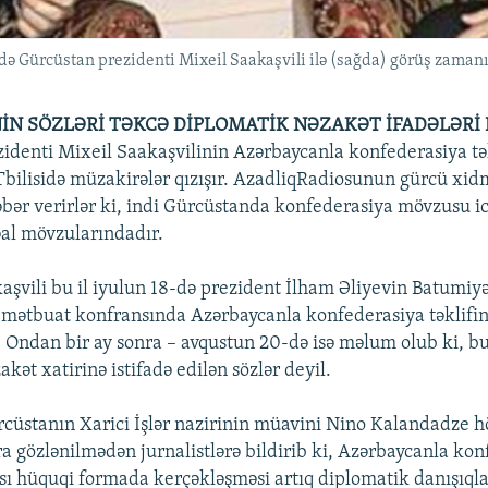
də Gürcüstan prezidenti Mixeil Saakaşvili ilə (sağda) görüş zamanı
İN SÖZLƏRİ TƏKCƏ DİPLOMATİK NƏZAKƏT İFADƏLƏRİ
identi Mixeil Saakaşvilinin Azərbaycanla konfederasiya tək
Tbilisidə müzakirələr qızışır. AzadliqRadiosunun gürcü xid
bər verirlər ki, indi Gürcüstanda konfederasiya mövzusu ic
əal mövzularındadır.
aşvili bu il iyulun 18-də prezident İlham Əliyevin Batumiyə
ə mətbuat konfransında Azərbaycanla konfederasiya təklifin
. Ondan bir ay sonra – avqustun 20-də isə məlum olub ki, b
kət xatirinə istifadə edilən sözlər deyil.
cüstanın Xarici İşlər nazirinin müavini Nino Kalandadze 
ra gözlənilmədən jurnalistlərə bildirib ki, Azərbaycanla ko
sı hüquqi formada kerçəkləşməsi artıq diplomatik danışıql