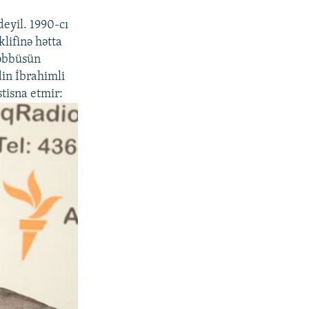
eyil. 1990-cı
klifinə hətta
şəbbüsün
din İbrahimli
stisna etmir: