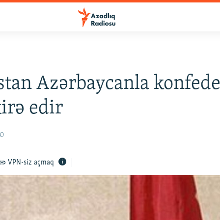
tan Azərbaycanla konfede
rə edir
10
VPN-siz açmaq