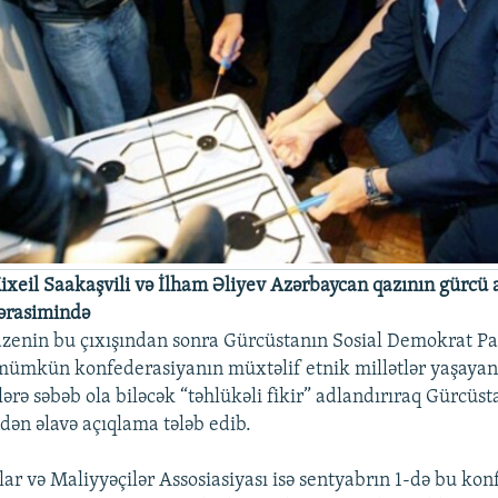
ixeil Saakaşvili və İlham Əliyev Azərbaycan qazının gürcü a
mərasimində
enin bu çıxışından sonra Gürcüstanın Sosial Demokrat Pa
mümkün konfederasiyanın müxtəlif etnik millətlər yaşaya
ərə səbəb ola biləcək “təhlükəli fikir” adlandırıraq Gürcüst
ndən əlavə açıqlama tələb edib.
ar və Maliyyəçilər Assosiasiyası isə sentyabrın 1-də bu ko