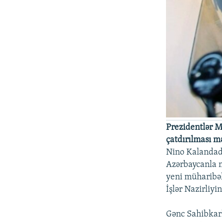
Prezidentlər M
çatdırılması 
Nino Kalandadz
Azərbaycanla 
yeni müharibəl
İşlər Nazirliyi
Gənc Sahibkarl