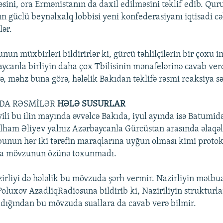
əsini, ora Ermənistanın da daxil edilməsini təklif edib. Qu
ın güclü beynəlxalq lobbisi yeni konfederasiyanı iqtisadi 
lər.
un müxbirləri bildirirlər ki, gürcü təhlilçilərin bir çoxu i
ycanla birliyin daha çox Tbilisinin mənafelərinə cavab verd
cə, məhz buna görə, hələlik Bakıdan təklifə rəsmi reaksiya s
DA RƏSMİLƏR
HƏLƏ SUSURLAR
li bu ilin mayında əvvəlcə Bakıda, iyul ayında isə Batumidə
İlham Əliyev yalnız Azərbaycanla Gürcüstan arasında əlaqəl
bunun hər iki tərəfin maraqlarına uyğun olması kimi protokol
aşa mövzunun özünə toxunmadı.
azirliyi də hələlik bu mövzuda şərh vermir. Nazirliyin mətbu
Poluxov AzadliqRadiosuna bildirib ki, Naziriliyin strukturla
ığından bu mövzuda suallara da cavab verə bilmir.