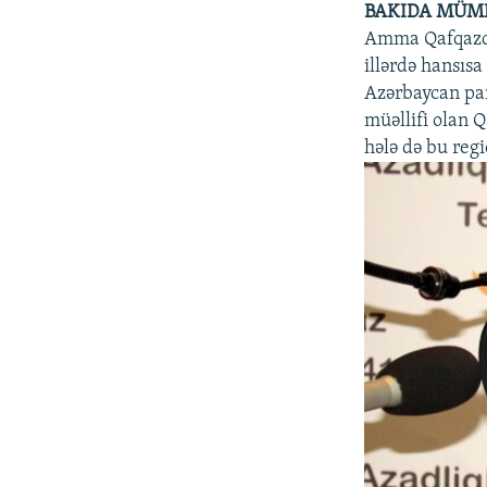
BAKIDA MÜM
Amma Qafqazda 
illərdə hansısa
Azərbaycan par
müəllifi olan 
hələ də bu regi