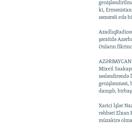
genişləndirilm
ki, Ermənistan
səmərəli edə bi
AzadlıqRadiosun
şəraitdə Azərba
Onların fikrin
AZƏRBAYCAN
Mixeil Saakaşvi
səsləndirəndə 
genişlənməsi, 
danışıb, birb
Xarici İşlər N
rəhbəri Elxan 
müzakirə olmad