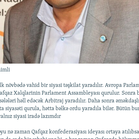
imli
lk növbədə vahid bir siyasi təşkilat yaradılır. Avropa Parla
afqaz Xalqlarinin Parlament Assambleyası qurulur. Sonra 
ələləri həll edəcək Arbitraj yaradılır. Daha sonra əməkdaşl
a siyasəti qurula, hətta bəlkə ordu yaradıla bilər. Bütün bu
alnız siyasi iradə lazımdır
u nə zaman Qafqaz konfederasiyası ideyası ortaya atılıbs