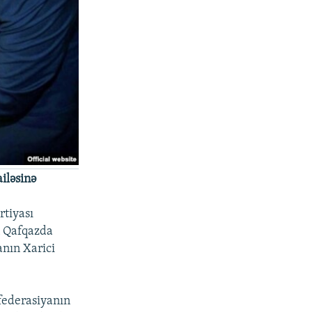
iləsinə
rtiyası
n Qafqazda
anın Xarici
nfederasiyanın