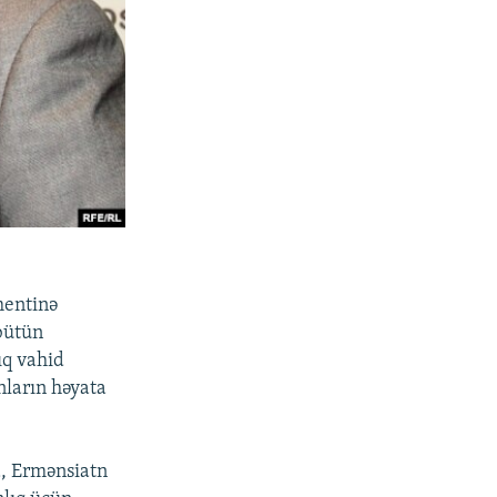
mentinə
bütün
ıq vahid
nların həyata
a, Ermənsiatn