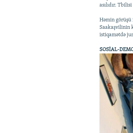
asılıdır. Tbilisi
Həmin görüşü i
Saakaşvilinin 
istiqamətdə jur
SOSİAL-DEMO