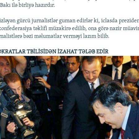
 Bakı ilə birliyə hazırdır.
zləyən gürcü jurnalistlər guman edirlər ki, iclasda prezide
konfederasiya təklifi müzakirə edilib, ona görə nazir müavi
nalistlərə bəzi məlumatlar verməyi lazım bilib.
KRATLAR TBİLİSİDƏN İZAHAT TƏLƏB EDİR