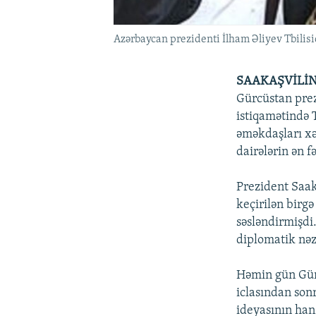
Azərbaycan prezidenti İlham Əliyev Tbilisi
SAAKAŞVİLİN
Gürcüstan prez
istiqamətində 
əməkdaşları xə
dairələrin ən f
Prezident Saak
keçirilən birg
səsləndirmişdi
diplomatik nəza
Həmin gün Gür
iclasından son
ideyasının han