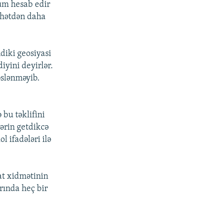
rum hesab edir
cəhətdən daha
ndiki geosiyasi
iyini deyirlər.
əslənməyib.
 bu təklifini
ərin getdikcə
 ifadələri ilə
at xidmətinin
rında heç bir