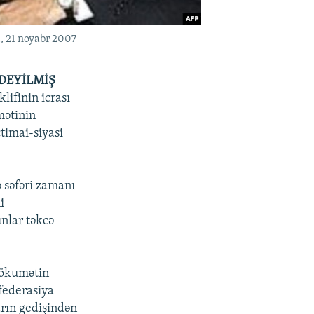
, 21 noyabr 2007
 DEYİLMİŞ
lifinin icrası
mətinin
timai-siyasi
 səfəri zamanı
i
unlar təkcə
hökumətin
nfederasiya
arın gedişindən