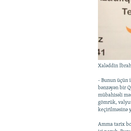
Xaləddin İbrah
- Bunun üçün i
bənzəyən bir Q
mübahisəli məs
gömrük, valyut
keçirilməsinə y
Amma tarix boy