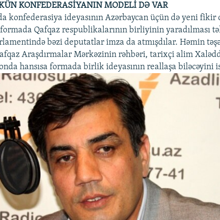
KÜN KONFEDERASİYANIN MODELİ DƏ VAR
konfederasiya ideyasının Azərbaycan üçün də yeni fikir d
 formada Qafqaz respublikalarının birliyinin yaradılması tə
lamentində bəzi deputatlar imza da atmışdılar. Həmin tə
Qafqaz Araşdırmalar Mərkəzinin rəhbəri, tarixçi alim Xaləd
onda hansısa formada birlik ideyasının reallaşa biləcəyini i