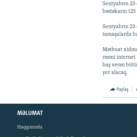
İNFOQRAFIKA
AZƏRBAYCAN ƏDƏBIYYATI KITABXANASI
MISSIYAMIZ
Sentyabrın 23
bəstəkarın 125 
KARIKATURA
İSLAM VƏ DEMOKRATIYA
PEŞƏ ETIKASI VƏ JURNALISTIKA
STANDARTLARIMIZ
İZ - MƏDƏNIYYƏT PROQRAMI
Sentyabrın 23-
MATERIALLARIMIZDAN ISTIFADƏ
tamaşalarda baş
AZADLIQRADIOSU MOBIL TELEFONUNUZDA
Mətbuat xidmət
BIZIMLƏ ƏLAQƏ
rəsmi internet 
XƏBƏR BÜLLETENLƏRIMIZ
baş verən bütü
yer alacaq.
Paylaş
MƏLUMAT
Haqqımızda