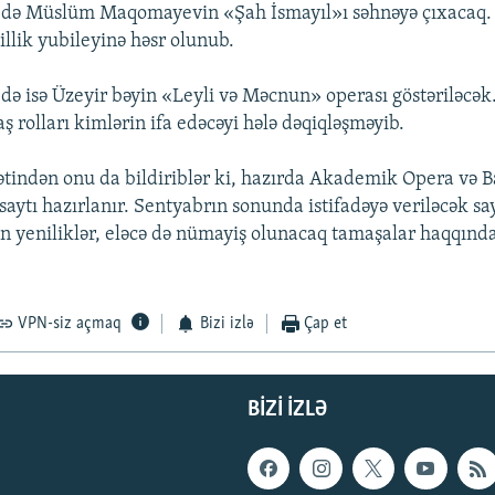
-də Müslüm Maqomayevin «Şah İsmayıl»ı səhnəyə çıxacaq.
illik yubileyinə həsr olunub.
də isə Üzeyir bəyin «Leyli və Məcnun» operası göstəriləcək
 rolları kimlərin ifa edəcəyi hələ dəqiqləşməyib.
indən onu da bildiriblər ki, hazırda Akademik Opera və Ba
saytı hazırlanır. Sentyabrın sonunda istifadəyə veriləcək sa
n yeniliklər, eləcə də nümayiş olunacaq tamaşalar haqqın
VPN-siz açmaq
Bizi izlə
Çap et
BIZI IZLƏ