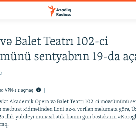
və Balet Teatrı 102-ci
münü sentyabrın 19-da aç
10
VPN-siz açmaq
vlət Akademik Opera və Balet Teatrı 102-ci mövsümünü se
n mətbuat xidmətindən Lent.az-a verilən məlumata görə, Ü
5 illik yubileyi münasibətilə həmin gün bəstəkarın «Koroğ
caq.