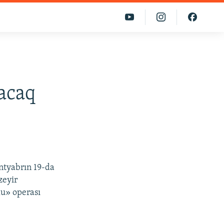
acaq
ntyabrın 19-da
zeyir
lu» operası