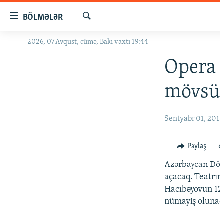
Keçid
BÖLMƏLƏR
linkləri
Axtar
Əsas
2026, 07 Avqust, cümə, Bakı vaxtı 19:44
GÜNDƏM
məzmuna
#İZAHLA
Opera 
qayıt
Əsas
KORRUPSIOMETR
mövsü
naviqasiyaya
#ƏSLINDƏ
qayıt
Axtarışa
FƏRQƏ BAX
Sentyabr 01, 20
keç
QANUNI DOĞRU
Paylaş
ARAŞDIRMA
Azərbaycan Dö
MULTIMEDIA
açacaq. Teatrı
RADIO ARXIV
VIDEO
Hacıbəyovun 12
nümayiş oluna
HAQQIMIZDA
FOTOQALEREYA
OXU ZALI