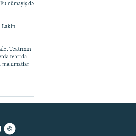
 Bu nümayiş də
. Lakin
let Teatrının
ytda teatrda
da məlumatlar