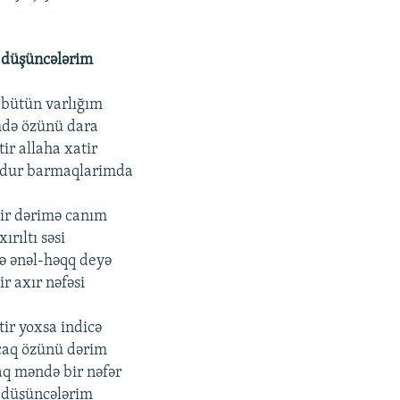
 düşüncələrim
 bütün varlığım
mdə özünü dara
ir allaha xatir
bdur barmaqlarimda
ir dərimə canım
ırıltı səsi
də ənəl-həqq deyə
r axır nəfəsi
ir yoxsa indicə
caq özünü dərim
q məndə bir nəfər
 düşüncələrim