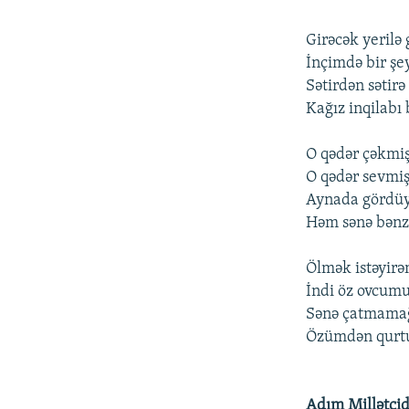
Girəcək yerilə
İnçimdə bir şe
Sətirdən sətir
Kağız inqilabı
O qədər çəkmi
O qədər sevmiş
Aynada gördüy
Həm sənə bənz
Ölmək istəyirəm
İndi öz ovcum
Sənə çatmama
Özümdən qurtu
Adım Millətçid