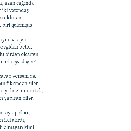
hı, azan çağında
r iki vətəndaş
iri öldürən
, biri qələmqaş
iyin bə çiyin
sevgidən betər,
du birdən öldürən
ki, ölməyə dəyər?
cavab versəm də,
n fikrindən silər,
n yalniz mınim tək,
n yapışan bilər.
 soyuq əlləri,
 isti alırdı,
dı olmayan kimi