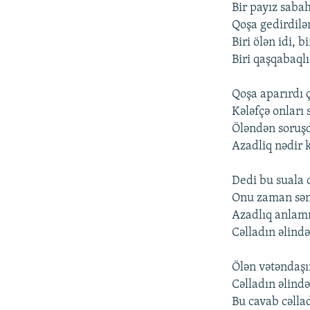
Bir payız saba
Qoşa gedirdilə
Biri ölən idi, b
Biri qaşqabaqlı
Qoşa aparırdı ç
Kələfçə onları 
Öləndən soruş
Azadliq nədir 
Dedi bu suala 
Onu zaman səni
Azadlıq anlamı
Cəlladın əlində
Ölən vətəndaşın
Cəlladın əlindən
Bu cavab cəlla