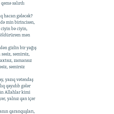
, qəmə salırdı
ıq hacan gələcək?
 də min birincisən,
ciyin bə ciyin,
a öldürürəm mən
dən gizlin bir yağış
səsiz, səmirsiz,
vaxtsız, zamansız
əsiz, səmirsiz
y, yazıq vətəndaş
ıq qayıdıb gələr
n Allahlar kimi
yər, yalnız qan içər
nın qaranquşları,