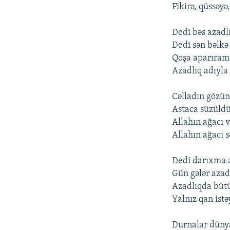
Fikirə, qüssəyə
Dedi bəs azadl
Dedi sən bəlkə
Qoşa aparıram 
Azadlıq adıyl
Cəlladın gözün
Astaca süzüldü 
Allahın ağacı 
Allahın ağacı s
Dedi darıxma a
Gün gələr azadl
Azadlıqda bütü
Yalnız qan istə
Durnalar dünya