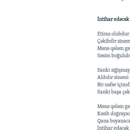
İntihar edəcək
Etiraz olubdur
Çəkibdir sinə
Mənə qələm gət
Səsim boğulu
Sanki siğişmay
Alıbdır sinəmi x
Bir nəfər içim
Sanki başa çəki
Mənə qələm gət
Kəsib doğraya
Qana boyanaca
İntihar edəcək