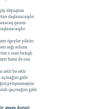
 göy döyuşünə
ytan daşlanacaqdır
ə axacaq qanım
 başlanacaqdır
şəm ögeylər yükün
əm sağı soluna
üm o mən baxışlı
əyir həmi də ona
 sətir bə sətir
u açmağım gəlir
ğım,yetişməməyim
lub qaçmağım gəlir
ir, ayaga durun!