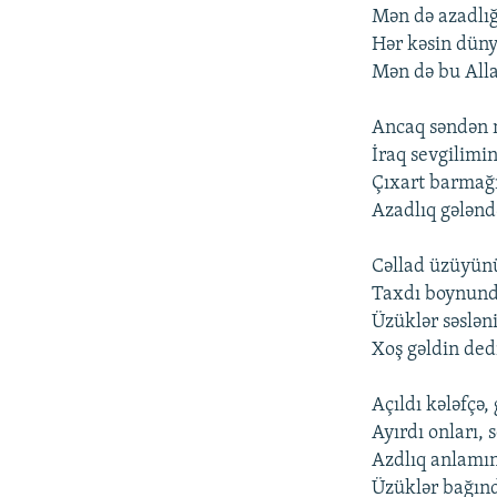
Mən də azadlı
Hər kəsin düny
Mən də bu All
Ancaq səndən 
İraq sevgilimi
Çıxart barmağ
Azadlıq gələnd
Cəllad üzüyünü
Taxdı boynund
Üzüklər səslən
Xoş gəldin ded
Açıldı kələfçə, 
Ayırdı onları, 
Azdlıq anlamın
Üzüklər bağınd