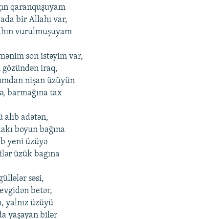
ğın qaranquşuyam
ada bir Allahı var,
ahın vurulmuşuyam
mənim son istəyim var,
n gözündən iraq,
ımdan nişan üzüyün
ə, barmağına tax
 alıb adətən,
akı boyun bağına
ib yeni üzüyə
ilər üzük bagına
güllələr səsi,
sevgidən betər,
, yalnız üzüyü
a yaşayan bilər