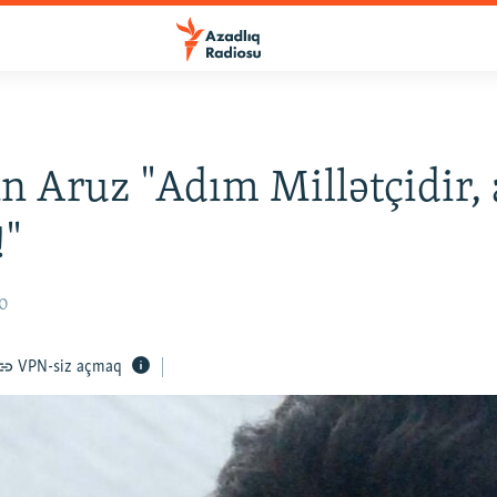
 Aruz "Adım Millətçidir,
!"
10
VPN-siz açmaq