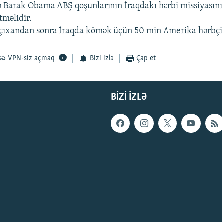
 Barak Obama ABŞ qoşunlarının İraqdakı hərbi missiyasın
etməlidir.
 çıxandan sonra İraqda kömək üçün 50 min Amerika hərbçis
VPN-siz açmaq
Bizi izlə
Çap et
BIZI IZLƏ