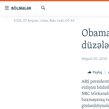
Keçid
BÖLMƏLƏR
linkləri
Axtar
Əsas
2026, 07 Avqust, cümə, Bakı vaxtı 00:40
GÜNDƏM
məzmuna
#İZAHLA
Obama 
qayıt
Əsas
KORRUPSIOMETR
düzələ
naviqasiyaya
#ƏSLINDƏ
qayıt
Axtarışa
FƏRQƏ BAX
Avqust 30, 2010
keç
QANUNI DOĞRU
Paylaş
ARAŞDIRMA
ABŞ prezidenti
MULTIMEDIA
etdiyini bildiri
RADIO ARXIV
VIDEO
NBC telekanal
baxmayaraq vəzi
HAQQIMIZDA
FOTOQALEREYA
OXU ZALI
gözlənildiyində