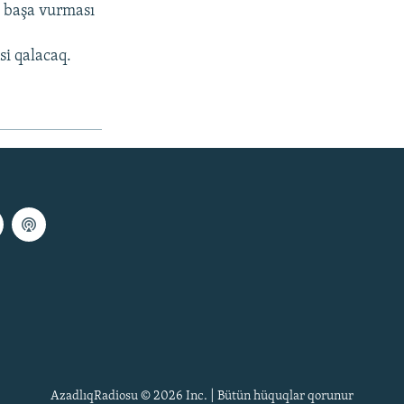
ı başa vurması
i qalacaq.
AzadlıqRadiosu © 2026 Inc. | Bütün hüquqlar qorunur