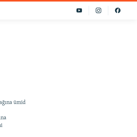
cağına ümid
ına
ni