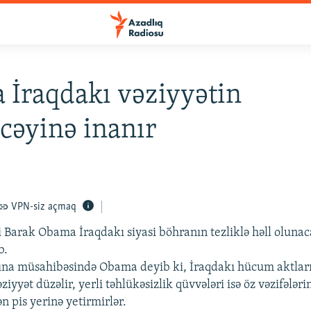
İraqdakı vəziyyətin
cəyinə inanır
VPN-siz açmaq
 Barak Obama İraqdakı siyasi böhranın tezliklə həll oluna
b.
ına müsahibəsində Obama deyib ki, İraqdakı hücum aktlar
yyət düzəlir, yerli təhlükəsizlik qüvvələri isə öz vəzifələri
n pis yerinə yetirmirlər.