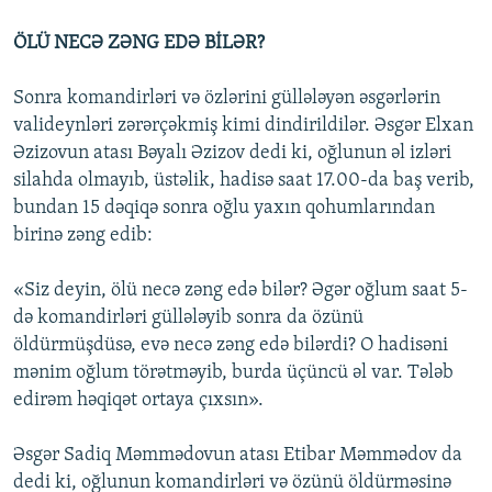
ÖLÜ NECƏ ZƏNG EDƏ BİLƏR?
Sonra komandirləri və özlərini güllələyən əsgərlərin
valideynləri zərərçəkmiş kimi dindirildilər. Əsgər Elxan
Əzizovun atası Bəyalı Əzizov dedi ki, oğlunun əl izləri
silahda olmayıb, üstəlik, hadisə saat 17.00-da baş verib,
bundan 15 dəqiqə sonra oğlu yaxın qohumlarından
birinə zəng edib:
«Siz deyin, ölü necə zəng edə bilər? Əgər oğlum saat 5-
də komandirləri güllələyib sonra da özünü
öldürmüşdüsə, evə necə zəng edə bilərdi? O hadisəni
mənim oğlum törətməyib, burda üçüncü əl var. Tələb
edirəm həqiqət ortaya çıxsın».
Əsgər Sadiq Məmmədovun atası Etibar Məmmədov da
dedi ki, oğlunun komandirləri və özünü öldürməsinə