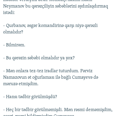
Neymanov bu qərəzçiliyin səbəblərini aydınlaşdırmaq
istədi:
- Qurbanov, əsgər komandirinə qarşı niyə qərəzli
olmalıdır?
- Bilmirəm.
- Bu qərəzin səbəbi olmalıdır ya yox?
- Mən onlara tez-tez iradlar tuturdum. Pərviz
Namazovun ət oğurlaması ilə bağlı Cumayevə də
məruzə etmişdim.
- Hansı tədbir görülmüşdü?
- Heç bir tədbir görülməmişdi. Mən rəsmi deməmişdim,