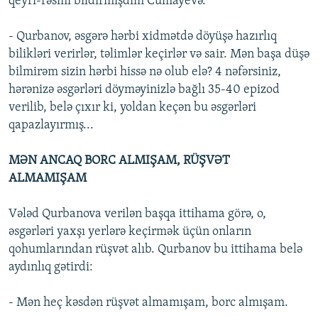
qeyri-rəsmi bildirmişdim Cumayevə.
- Qurbanov, əsgərə hərbi xidmətdə döyüşə hazırlıq
bilikləri verirlər, təlimlər keçirlər və sair. Mən başa düşə
bilmirəm sizin hərbi hissə nə olub elə? 4 nəfərsiniz,
hərənizə əsgərləri döyməyinizlə bağlı 35-40 epizod
verilib, belə çıxır ki, yoldan keçən bu əsgərləri
qapazlayırmış...
MƏN ANCAQ BORC ALMIŞAM, RÜŞVƏT
ALMAMIŞAM
Vələd Qurbanova verilən başqa ittihama görə, o,
əsgərləri yaxşı yerlərə keçirmək üçün onların
qohumlarından rüşvət alıb. Qurbanov bu ittihama belə
aydınlıq gətirdi:
- Mən heç kəsdən rüşvət almamışam, borc almışam.