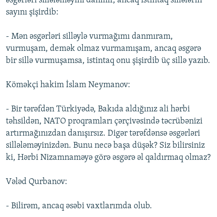
əsgərləri sillələməyini danmır, ancaq istintaq sillələrin
sayını şişirdib:
- Mən əsgərləri silləylə vurmağımı danmıram,
vurmuşam, demək olmaz vurmamışam, ancaq əsgərə
bir sillə vurmuşamsa, istintaq onu şişirdib üç sillə yazıb.
Köməkçi hakim İslam Neymanov:
- Bir tərəfdən Türkiyədə, Bakıda aldığınız ali hərbi
təhsildən, NATO proqramları çərçivəsində təcrübənizi
artırmağınızdan danışırsız. Digər tərəfdənsə əsgərləri
sillələməyinizdən. Bunu necə başa düşək? Siz bilirsiniz
ki, Hərbi Nizamnaməyə görə əsgərə əl qaldırmaq olmaz?
Vələd Qurbanov:
- Bilirəm, ancaq əsəbi vaxtlarımda olub.