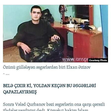
Özünü güllələyən əsgərlərdən biri Elxan Əzizov
- ...
BELƏ ÇIXIR Kİ, YOLDAN KEÇƏN BU ƏSGƏRLƏRİ
QAPAZLAYIRMIŞ
Sonra Vələd Qurbanov bəzi əsgərlərin ona qarşı qərəzli
ifadələr verdiyini dedi. Köməkçi hakim İslam