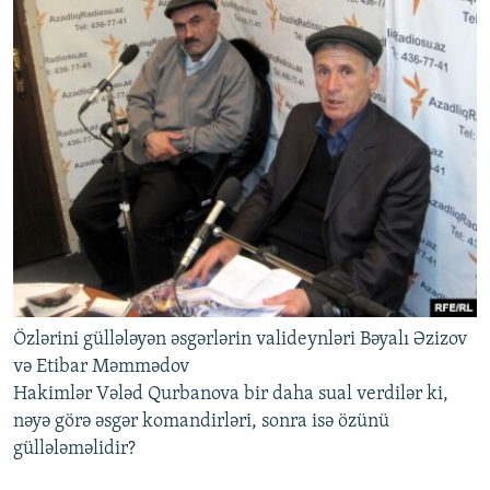
Özlərini güllələyən əsgərlərin valideynləri Bəyalı Əzizov
və Etibar Məmmədov
Hakimlər Vələd Qurbanova bir daha sual verdilər ki,
nəyə görə əsgər komandirləri, sonra isə özünü
güllələməlidir?