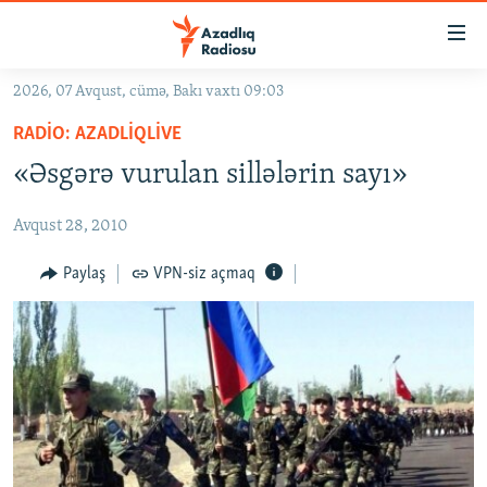
Keçid
linkləri
Əsas
2026, 07 Avqust, cümə, Bakı vaxtı 09:03
məzmuna
GÜNDƏM
RADIO: AZADLIQLIVE
qayıt
#İZAHLA
Əsas
«Əsgərə vurulan sillələrin sayı»
KORRUPSIOMETR
naviqasiyaya
qayıt
Avqust 28, 2010
#ƏSLINDƏ
Axtarışa
FƏRQƏ BAX
Paylaş
VPN-siz açmaq
keç
QANUNI DOĞRU
ARAŞDIRMA
MULTIMEDIA
RADIO ARXIV
VIDEO
HAQQIMIZDA
FOTOQALEREYA
OXU ZALI