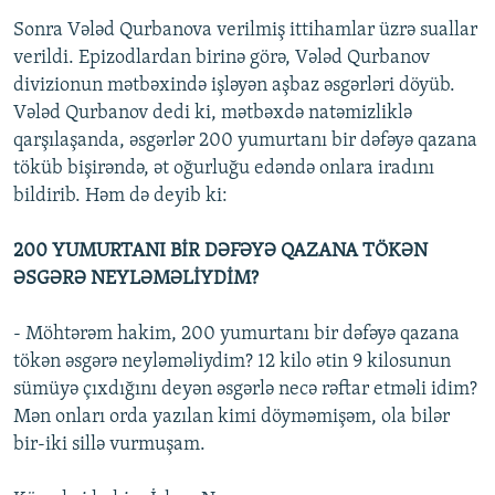
Sonra Vələd Qurbanova verilmiş ittihamlar üzrə suallar
verildi. Epizodlardan birinə görə, Vələd Qurbanov
divizionun mətbəxində işləyən aşbaz əsgərləri döyüb.
Vələd Qurbanov dedi ki, mətbəxdə natəmizliklə
qarşılaşanda, əsgərlər 200 yumurtanı bir dəfəyə qazana
töküb bişirəndə, ət oğurluğu edəndə onlara iradını
bildirib. Həm də deyib ki:
200 YUMURTANI BİR DƏFƏYƏ QAZANA TÖKƏN
ƏSGƏRƏ NEYLƏMƏLİYDİM?
- Möhtərəm hakim, 200 yumurtanı bir dəfəyə qazana
tökən əsgərə neyləməliydim? 12 kilo ətin 9 kilosunun
sümüyə çıxdığını deyən əsgərlə necə rəftar etməli idim?
Mən onları orda yazılan kimi döyməmişəm, ola bilər
bir-iki sillə vurmuşam.