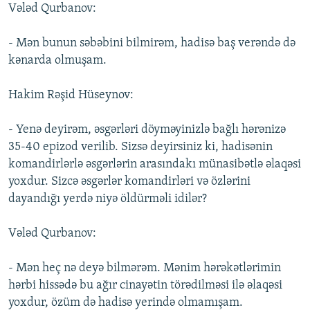
Vələd Qurbanov:
- Mən bunun səbəbini bilmirəm, hadisə baş verəndə də
kənarda olmuşam.
Hakim Rəşid Hüseynov:
- Yenə deyirəm, əsgərləri döyməyinizlə bağlı hərənizə
35-40 epizod verilib. Sizsə deyirsiniz ki, hadisənin
komandirlərlə əsgərlərin arasındakı münasibətlə əlaqəsi
yoxdur. Sizcə əsgərlər komandirləri və özlərini
dayandığı yerdə niyə öldürməli idilər?
Vələd Qurbanov:
- Mən heç nə deyə bilmərəm. Mənim hərəkətlərimin
hərbi hissədə bu ağır cinayətin törədilməsi ilə əlaqəsi
yoxdur, özüm də hadisə yerində olmamışam.