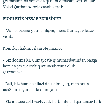
getməsinin nə dərəcədə qanuni olmasını soruşdular.
Vələd Qurbanov belə cavab verdi:
BUNU ETİK HESAB EDİRSİNİZ?
- Mən özbaşına getməmişəm, mənə Cumayev icazə
verib.
Köməkçi hakim İslam Neymanov:
- Siz dediniz ki, Cumayevlə iş münasibətindən başqa
həm də şəxsi dostluq münasibətiniz olub...
Qurbanov:
- Bəli, biz həm də ailəvi dost olmuşuq, mən onun
uşağının toyunda da olmuşam.
- Siz mətbəxdəki vəziyyəti, hərbi hissəni qanunsuz tərk