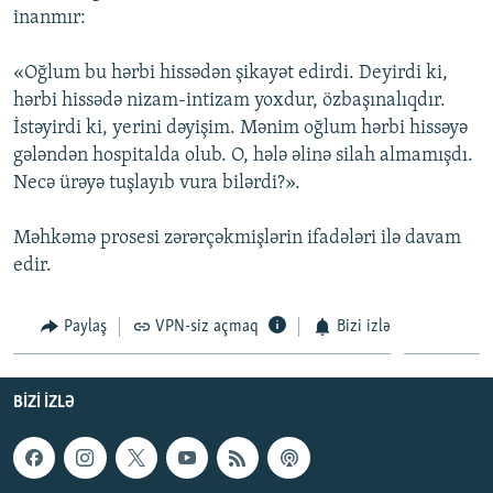
inanmır:
«Oğlum bu hərbi hissədən şikayət edirdi. Deyirdi ki,
hərbi hissədə nizam-intizam yoxdur, özbaşınalıqdır.
İstəyirdi ki, yerini dəyişim. Mənim oğlum hərbi hissəyə
gələndən hospitalda olub. O, hələ əlinə silah almamışdı.
Necə ürəyə tuşlayıb vura bilərdi?».
Məhkəmə prosesi zərərçəkmişlərin ifadələri ilə davam
edir.
Paylaş
VPN-siz açmaq
Bizi izlə
BIZI IZLƏ