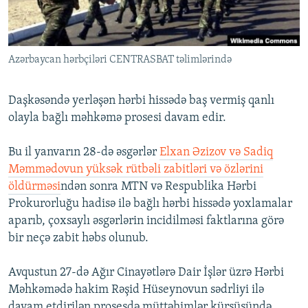
İNFOQRAFIKA
AZƏRBAYCAN ƏDƏBIYYATI KITABXANASI
MISSIYAMIZ
BIZI IZLƏ
KARIKATURA
İSLAM VƏ DEMOKRATIYA
PEŞƏ ETIKASI VƏ JURNALISTIKA STANDARTLARIMIZ
Azərbaycan hərbçiləri CENTRASBAT təlimlərində
İZ - MƏDƏNIYYƏT PROQRAMI
MATERIALLARIMIZDAN ISTIFADƏ
AZADLIQRADIOSU MOBIL TELEFONUNUZDA
RFE/RL-in bütün saytları
Daşkəsəndə yerləşən hərbi hissədə baş vermiş qanlı
BIZIMLƏ ƏLAQƏ
olayla bağlı məhkəmə prosesi davam edir.
XƏBƏR BÜLLETENLƏRIMIZ
Bu il yanvarın 28-də əsgərlər
Elxan Əzizov və Sadiq
Məmmədovun yüksək rütbəli zabitləri və özlərini
öldürməsi
ndən sonra MTN və Respublika Hərbi
Prokurorluğu hadisə ilə bağlı hərbi hissədə yoxlamalar
aparıb, çoxsaylı əsgərlərin incidilməsi faktlarına görə
bir neçə zabit həbs olunub.
Avqustun 27-də Ağır Cinayətlərə Dair İşlər üzrə Hərbi
Məhkəmədə hakim Rəşid Hüseynovun sədrliyi ilə
davam etdirilən prosesdə müttəhimlər kürsüsündə