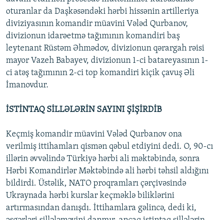
oturanlar da Daşkəsəndəki hərbi hissənin artilleriya
diviziyasının komandir müavini Vələd Qurbanov,
divizionun idarəetmə tağımının komandiri baş
leytenant Rüstəm Əhmədov, divizionun qərargah rəisi
mayor Vazeh Babayev, divizionun 1-ci batareyasının 1-
ci atəş tağımının 2-ci top komandiri kiçik çavuş Əli
İmanovdur.
İSTİNTAQ SİLLƏLƏRİN SAYINI ŞİŞİRDİB
Keçmiş komandir müavini Vələd Qurbanov ona
verilmiş ittihamları qismən qəbul etdiyini dedi. O, 90-cı
illərin əvvəlində Türkiyə hərbi ali məktəbində, sonra
Hərbi Komandirlər Məktəbində ali hərbi təhsil aldığını
bildirdi. Üstəlik, NATO proqramları çərçivəsində
Ukraynada hərbi kurslar keçməklə biliklərini
artırmasından danışdı. İttihamlara gəlincə, dedi ki,