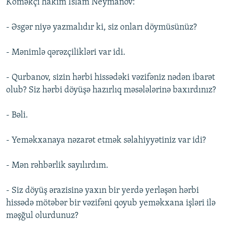
Köməkçi hakim İslam Neymanov:
- Əsgər niyə yazmalıdır ki, siz onları döymüsünüz?
- Mənimlə qərəzçilikləri var idi.
- Qurbanov, sizin hərbi hissədəki vəzifəniz nədən ibarət
olub? Siz hərbi döyüşə hazırlıq məsələlərinə baxırdınız?
- Bəli.
- Yeməkxanaya nəzarət etmək səlahiyyətiniz var idi?
- Mən rəhbərlik sayılırdım.
- Siz döyüş ərazisinə yaxın bir yerdə yerləşən hərbi
hissədə mötəbər bir vəzifəni qoyub yeməkxana işləri ilə
məşğul olurdunuz?