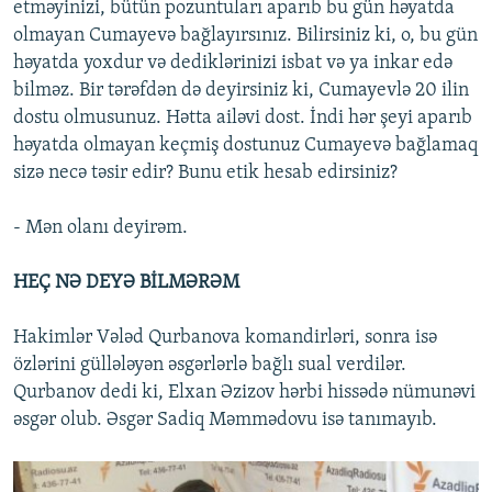
etməyinizi, bütün pozuntuları aparıb bu gün həyatda
olmayan Cumayevə bağlayırsınız. Bilirsiniz ki, o, bu gün
həyatda yoxdur və dediklərinizi isbat və ya inkar edə
bilməz. Bir tərəfdən də deyirsiniz ki, Cumayevlə 20 ilin
dostu olmusunuz. Hətta ailəvi dost. İndi hər şeyi aparıb
həyatda olmayan keçmiş dostunuz Cumayevə bağlamaq
sizə necə təsir edir? Bunu etik hesab edirsiniz?
- Mən olanı deyirəm.
HEÇ NƏ DEYƏ BİLMƏRƏM
Hakimlər Vələd Qurbanova komandirləri, sonra isə
özlərini güllələyən əsgərlərlə bağlı sual verdilər.
Qurbanov dedi ki, Elxan Əzizov hərbi hissədə nümunəvi
əsgər olub. Əsgər Sadiq Məmmədovu isə tanımayıb.