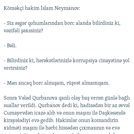
Köməkçi hakim İslam Neymanov:
- Siz əsgər qohumlarından borc alanda bilirdiniz ki,
vəzifəli şəxssiniz?
- Bəli.
- Bilirdiniz ki, hərəkətlərinizlə korrupsiya cinayətinə yol
verirsiniz?
- Mən ancaq borc almışam, rüşvət almamışam.
Sonra Vələd Qurbanova qanlı olay baş verən günlə bağlı
suallar verildi. Qurbanov dedi ki, hadisədən bir az əvvəl
Cumayevdən icazə alıb və onun maşını ilə Daşkəsəndə
kirayələdiyi evə gedib. Hakimlər onun komandirin
xidməti maşını ilə hərbi hissədən çıxmasının və evə