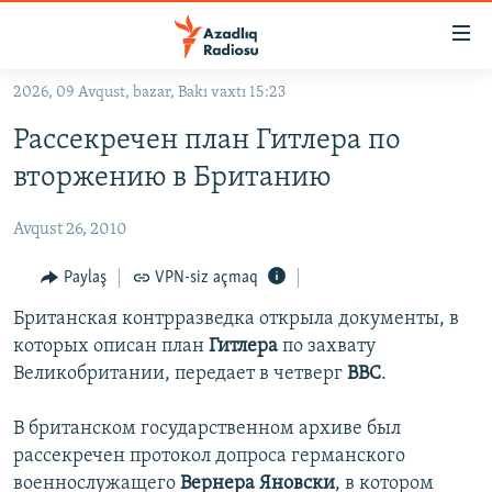
Keçid
linkləri
Əsas
2026, 09 Avqust, bazar, Bakı vaxtı 15:23
məzmuna
GÜNDƏM
Рассекречен план Гитлера по
qayıt
#İZAHLA
Əsas
вторжению в Британию
KORRUPSIOMETR
naviqasiyaya
qayıt
Avqust 26, 2010
#ƏSLINDƏ
Axtarışa
FƏRQƏ BAX
Paylaş
VPN-siz açmaq
keç
QANUNI DOĞRU
Британская контрразведка открыла документы, в
которых описан план
Гитлера
по захвату
ARAŞDIRMA
Великобритании, передает в четверг
BBC
.
MULTIMEDIA
В британском государственном архиве был
RADIO ARXIV
VIDEO
рассекречен протокол допроса германского
HAQQIMIZDA
FOTOQALEREYA
OXU ZALI
военнослужащего
Вернера Яновски
, в котором