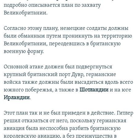
подробно описывается план по захвату
İNFOQRAFIKA
AZƏRBAYCAN ƏDƏBIYYATI KITABXANASI
MISSIYAMIZ
BIZI IZLƏ
Великобритании.
KARIKATURA
İSLAM VƏ DEMOKRATIYA
PEŞƏ ETIKASI VƏ JURNALISTIKA STANDARTLARIMIZ
Согласно этому плану, немецкие солдаты должны
İZ - MƏDƏNIYYƏT PROQRAMI
MATERIALLARIMIZDAN ISTIFADƏ
были обманным путем проникнуть на территорию
AZADLIQRADIOSU MOBIL TELEFONUNUZDA
RFE/RL-in bütün saytları
Великобритании, переодевшись в британскую
BIZIMLƏ ƏLAQƏ
военную форму.
XƏBƏR BÜLLETENLƏRIMIZ
Основной атаке должен был подвергнуться
крупный британский порт Дувр, германские
войска также должны были высадиться вдоль всего
южного побережья, а также в
Шотландии
и на юге
Ирландии
.
Этот план так и не был приведен в действие. Гитлер
решил отказаться от него, поскольку германская
авиация была неспособна разбить британскую
королевскую авиацию, а без преимущества в