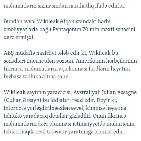
məlumatların sızmasından narahatlıq ifadə edirlər.
Bundan əvvəl Wikileak Əfqanıstandakı hərbi
əməliyyatlarla bağlı Pentaqonun 70 min məxfi sənədini
dərc etmişdi.
ABŞ müdafiə nazirliyi tələb edir ki, Wikileak bu
sənədləri internetdən pozsun. Amerikanın hərbçilərinin
fikrincə, məlumatların açıqlanması fərdlərin həyatını
birbaşa təhlükə altına salır.
Wikileak saytının yaradıcısı, Avstraliyalı Julian Assagne
(Culian Əssayn) bu iddiaları rədd edir. Deyir ki,
internetə yerləşdirilməzdən əvvəl, kiminsə həyatına
təhlükə yaradacaq detallar gizlədilir. Onun fikrincə
məlumatların dərc olunması ictimaiyyətdə mühariənin
təbiəti haqda real təsəvvür yaratmağa xidmət edir.