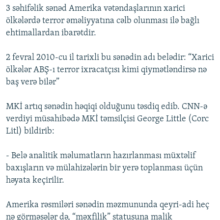
3 səhifəlik sənəd Amerika vətəndaşlarının xarici
İNFOQRAFIKA
AZƏRBAYCAN ƏDƏBIYYATI KITABXANASI
MISSIYAMIZ
BIZI IZLƏ
ölkələrdə terror əməliyyatına cəlb olunması ilə bağlı
KARIKATURA
İSLAM VƏ DEMOKRATIYA
PEŞƏ ETIKASI VƏ JURNALISTIKA STANDARTLARIMIZ
ehtimallardan ibarətdir.
İZ - MƏDƏNIYYƏT PROQRAMI
MATERIALLARIMIZDAN ISTIFADƏ
2 fevral 2010-cu il tarixli bu sənədin adı belədir: “Xarici
AZADLIQRADIOSU MOBIL TELEFONUNUZDA
RFE/RL-in bütün saytları
ölkələr ABŞ-ı terror ixracatçısı kimi qiymətləndirsə nə
BIZIMLƏ ƏLAQƏ
baş verə bilər”
XƏBƏR BÜLLETENLƏRIMIZ
MKİ artıq sənədin həqiqi olduğunu təsdiq edib. CNN-ə
verdiyi müsahibədə MKİ təmsilçisi George Little (Corc
Litl) bildirib:
- Belə analitik məlumatların hazırlanması müxtəlif
baxışların və mülahizələrin bir yerə toplanması üçün
həyata keçirilir.
Amerika rəsmiləri sənədin məzmununda qeyri-adi heç
nə görməsələr də, “məxfilik” statusuna malik