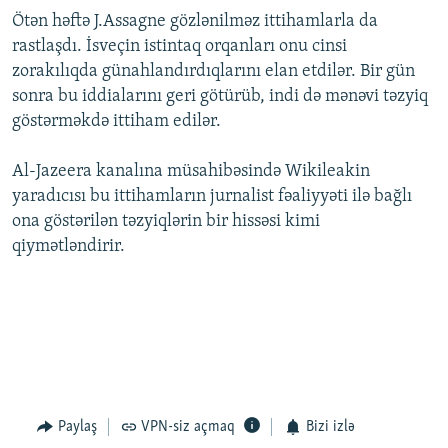
Ötən həftə J.Assagne gözlənilməz ittihamlarla da
rastlaşdı. İsveçin istintaq orqanları onu cinsi
zorakılıqda günahlandırdıqlarını elan etdilər. Bir gün
sonra bu iddialarını geri götürüb, indi də mənəvi təzyiq
göstərməkdə ittiham edilər.
Al-Jazeera kanalına müsahibəsində Wikileakin
yaradıcısı bu ittihamların jurnalist fəaliyyəti ilə bağlı
ona göstərilən təzyiqlərin bir hissəsi kimi
qiymətləndirir.
Paylaş
VPN-siz açmaq
Bizi izlə