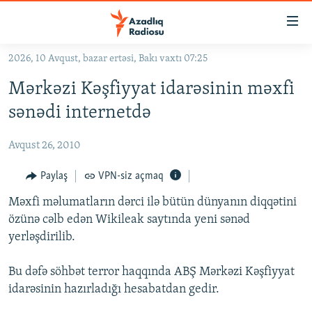
Keçid
linkləri
Əsas
2026, 10 Avqust, bazar ertəsi, Bakı vaxtı 07:25
məzmuna
GÜNDƏM
Mərkəzi Kəşfiyyat idarəsinin məxfi
qayıt
#İZAHLA
Əsas
sənədi internetdə
KORRUPSIOMETR
naviqasiyaya
qayıt
Avqust 26, 2010
#ƏSLINDƏ
Axtarışa
FƏRQƏ BAX
Paylaş
VPN-siz açmaq
keç
QANUNI DOĞRU
Məxfi məlumatların dərci ilə bütün dünyanın diqqətini
özünə cəlb edən Wikileak saytında yeni sənəd
ARAŞDIRMA
yerləşdirilib.
MULTIMEDIA
Bu dəfə söhbət terror haqqında ABŞ Mərkəzi Kəşfiyyat
RADIO ARXIV
VIDEO
idarəsinin hazırladığı hesabatdan gedir.
HAQQIMIZDA
FOTOQALEREYA
OXU ZALI