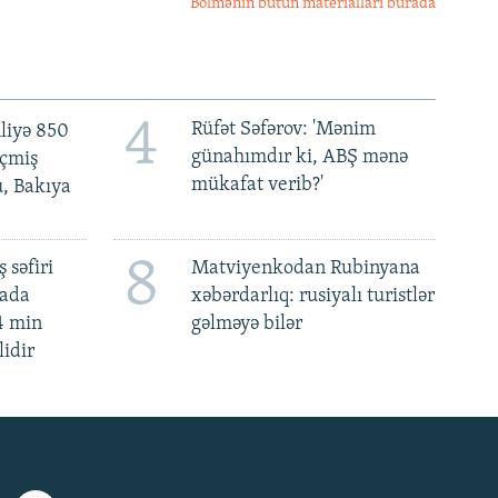
Bölmənin bütün materialları burada
4
Rüfət Səfərov: 'Mənim
liyə 850
günahımdır ki, ABŞ mənə
eçmiş
mükafat verib?'
u, Bakıya
8
 səfiri
Matviyenkodan Rubinyana
mada
xəbərdarlıq: rusiyalı turistlər
4 min
gəlməyə bilər
lidir