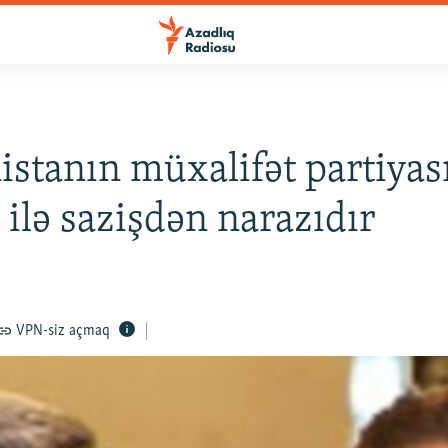
stanın müxalifət partiyas
 ilə sazişdən narazıdır
VPN-siz açmaq