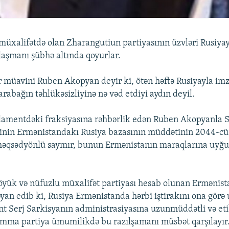
üxalifətdə olan Zharangutiun partiyasının üzvləri Rusiya
ılaşmanı şübhə altında qoyurlar.
r müavini Ruben Akopyan deyir ki, ötən həftə Rusiyayla im
rabağın təhlükəsizliyinə nə vəd etdiyi aydın deyil.
rlamentdəki fraksiyasına rəhbərlik edən Ruben Akopyanla 
inin Ermənistandakı Rusiya bazasının müddətinin 2044-cü
məqsədyönlü saymır, bunun Ermənistanın maraqlarına uyğu
yük və nüfuzlu müxalifət partiyası hesab olunan Ermənista
əyan edib ki, Rusiya Ermənistanda hərbi iştirakını ona görə 
t Serj Sarkisyanın administrasiyasına uzunmüddətli və etib
mma partiya ümumilikdə bu razılşamanı müsbət qarşılayır