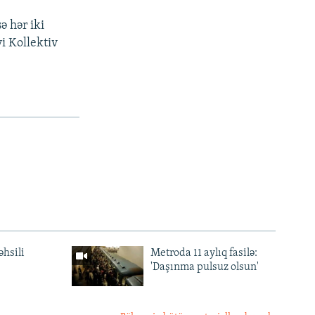
 hər iki
yi Kollektiv
əhsili
Metroda 11 aylıq fasilə:
'Daşınma pulsuz olsun'