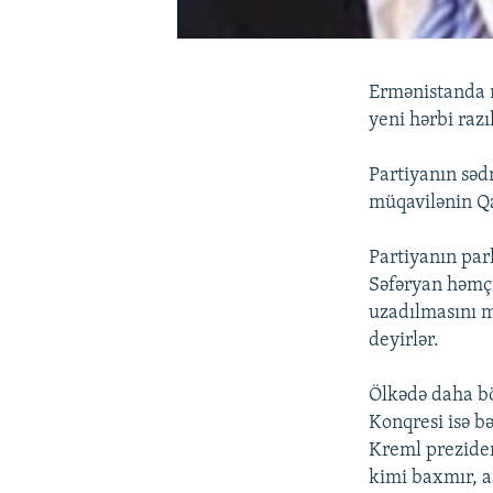
Ermənistanda m
yeni hərbi raz
Partiyanın səd
müqavilənin Qa
Partiyanın pa
Səfəryan həmç
uzadılmasını 
deyirlər.
Ölkədə daha bö
Konqresi isə b
Kreml preziden
kimi baxmır, a