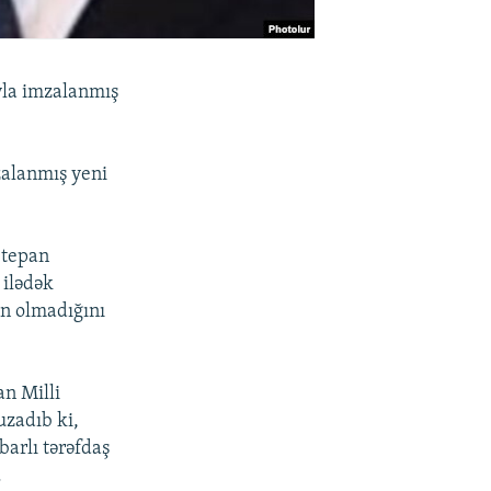
yla imzalanmış
zalanmış yeni
Stepan
 ilədək
n olmadığını
n Milli
uzadıb ki,
arlı tərəfdaş
.