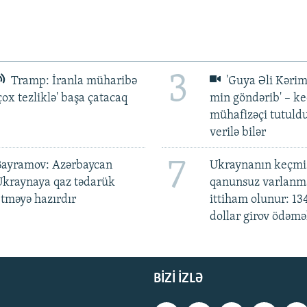
3
Tramp: İranla müharibə
'Guya Əli Kərim
çox tezliklə' başa çatacaq
min göndərib' – k
mühafizəçi tutuld
verilə bilər
7
Bayramov: Azərbaycan
Ukraynanın keçmiş
Ukraynaya qaz tədarük
qanunsuz varlan
tməyə hazırdır
ittiham olunur: 13
dollar girov ödəmə
BIZI IZLƏ