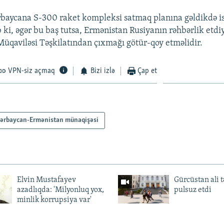
baycana S-300 raket kompleksi satmaq planına gəldikdə isə
b ki, əgər bu baş tutsa, Ermənistan Rusiyanın rəhbərlik etdi
Müqaviləsi Təşkilatından çıxmağı götür-qoy etməlidir.
VPN-siz açmaq
Bizi izlə
Çap et
ərbaycan-Ermənistan münaqişəsi
Elvin Mustafayev
Gürcüstan ali t
azadlıqda: 'Milyonluq yox,
pulsuz etdi
minlik korrupsiya var'