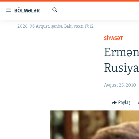
Keçid
BÖLMƏLƏR
linkləri
Axtar
Əsas
2026, 08 Avqust, şənbə, Bakı vaxtı 17:12
GÜNDƏM
məzmuna
SIYASƏT
#İZAHLA
qayıt
Əsas
Erməni
KORRUPSIOMETR
naviqasiyaya
#ƏSLINDƏ
qayıt
Rusiya
Axtarışa
FƏRQƏ BAX
keç
QANUNI DOĞRU
Avqust 25, 2010
ARAŞDIRMA
Paylaş
MULTIMEDIA
RADIO ARXIV
VIDEO
HAQQIMIZDA
FOTOQALEREYA
OXU ZALI