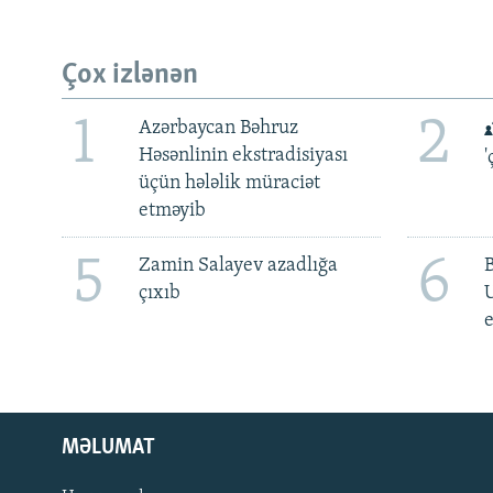
Çox izlənən
1
2
Azərbaycan Bəhruz
Həsənlinin ekstradisiyası
'
üçün hələlik müraciət
etməyib
5
6
Zamin Salayev azadlığa
çıxıb
e
MƏLUMAT