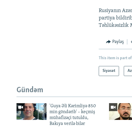
Rusiyanın Azər
partiya bildiri
Təhlükəsizlik 
Paylaş
This item is part of
Siyasət
Az
Gündəm
'Guya Əli Kərimliyə 850
min göndərib' – keçmiş
mühafizəçi tutuldu,
Bakıya verilə bilər