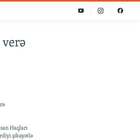
 verə
rə
nsan Haqları
diyi şikayətlə