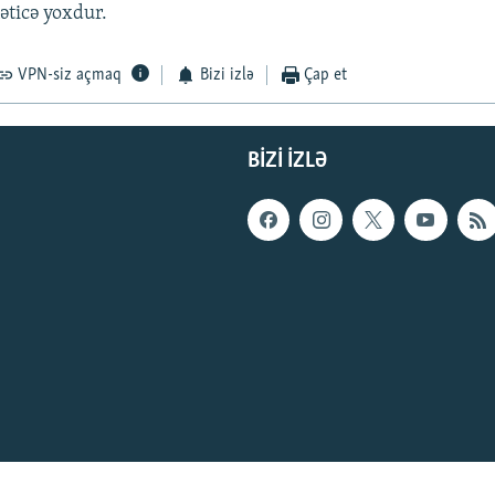
nəticə yoxdur.
VPN-siz açmaq
Bizi izlə
Çap et
BIZI IZLƏ