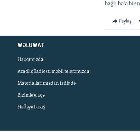
İNFOQRAFIKA
AZƏRBAYCAN ƏDƏBIYYATI KITABXANASI
MISSIYAMIZ
bağlı hələ bir 
KARIKATURA
İSLAM VƏ DEMOKRATIYA
PEŞƏ ETIKASI VƏ JURNALISTIKA
STANDARTLARIMIZ
Paylaş
İZ - MƏDƏNIYYƏT PROQRAMI
MATERIALLARIMIZDAN ISTIFADƏ
AZADLIQRADIOSU MOBIL TELEFONUNUZDA
MƏLUMAT
BIZIMLƏ ƏLAQƏ
Haqqımızda
XƏBƏR BÜLLETENLƏRIMIZ
AzadlıqRadiosu mobil telefonuzda
Materiallarımızdan istifadə
Bizimlə əlaqə
Həftəyə baxış
BIZI IZLƏ