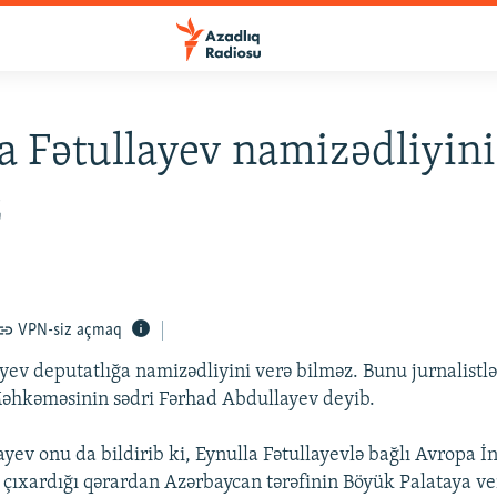
a Fətullayev namizədliyini
z
VPN-siz açmaq
ayev deputatlığa namizədliyini verə bilməz. Bunu jurnalistlə
əhkəməsinin sədri Fərhad Abdullayev deyib.
yev onu da bildirib ki, Eynulla Fətullayevlə bağlı Avropa İ
ıxardığı qərardan Azərbaycan tərəfinin Böyük Palataya ver