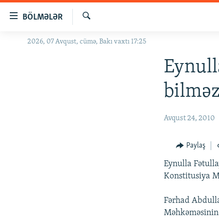
Keçid
BÖLMƏLƏR
linkləri
Axtar
Əsas
2026, 07 Avqust, cümə, Bakı vaxtı 17:25
GÜNDƏM
məzmuna
#İZAHLA
Eynull
qayıt
Əsas
KORRUPSIOMETR
bilmə
naviqasiyaya
#ƏSLINDƏ
qayıt
Axtarışa
FƏRQƏ BAX
Avqust 24, 2010
keç
QANUNI DOĞRU
Paylaş
ARAŞDIRMA
Eynulla Fətull
MULTIMEDIA
Konstitusiya M
RADIO ARXIV
VIDEO
Fərhad Abdulla
HAQQIMIZDA
FOTOQALEREYA
OXU ZALI
Məhkəməsinin ç