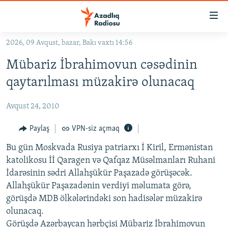
Keçid
linkləri
Əsas
2026, 09 Avqust, bazar, Bakı vaxtı 14:56
məzmuna
GÜNDƏM
Mübariz İbrahimovun cəsədinin
qayıt
#İZAHLA
Əsas
qaytarılması müzakirə olunacaq
KORRUPSIOMETR
naviqasiyaya
qayıt
Avqust 24, 2010
#ƏSLINDƏ
Axtarışa
FƏRQƏ BAX
Paylaş
VPN-siz açmaq
keç
QANUNI DOĞRU
Bu gün Moskvada Rusiya patriarxı İ Kiril, Ermənistan
katolikosu İİ Qaragen və Qafqaz Müsəlmanları Ruhani
ARAŞDIRMA
İdarəsinin sədri Allahşükür Paşazadə görüşəcək.
MULTIMEDIA
Allahşükür Paşazadənin verdiyi məlumata görə,
görüşdə MDB ölkələrindəki son hadisələr müzakirə
RADIO ARXIV
VIDEO
olunacaq.
HAQQIMIZDA
FOTOQALEREYA
OXU ZALI
Görüşdə Azərbaycan hərbçisi Mübariz İbrahimovun