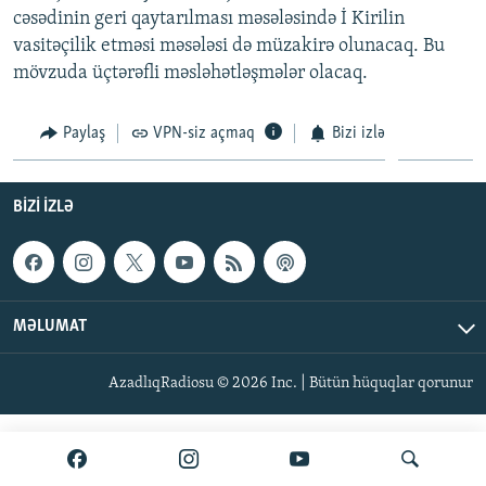
cəsədinin geri qaytarılması məsələsində İ Kirilin
İNFOQRAFIKA
AZƏRBAYCAN ƏDƏBIYYATI KITABXANASI
MISSIYAMIZ
BIZI IZLƏ
vasitəçilik etməsi məsələsi də müzakirə olunacaq. Bu
KARIKATURA
İSLAM VƏ DEMOKRATIYA
PEŞƏ ETIKASI VƏ JURNALISTIKA STANDARTLARIMIZ
mövzuda üçtərəfli məsləhətləşmələr olacaq.
İZ - MƏDƏNIYYƏT PROQRAMI
MATERIALLARIMIZDAN ISTIFADƏ
Paylaş
VPN-siz açmaq
Bizi izlə
AZADLIQRADIOSU MOBIL TELEFONUNUZDA
RFE/RL-in bütün saytları
BIZIMLƏ ƏLAQƏ
BIZI IZLƏ
XƏBƏR BÜLLETENLƏRIMIZ
MƏLUMAT
AzadlıqRadiosu © 2026 Inc. | Bütün hüquqlar qorunur