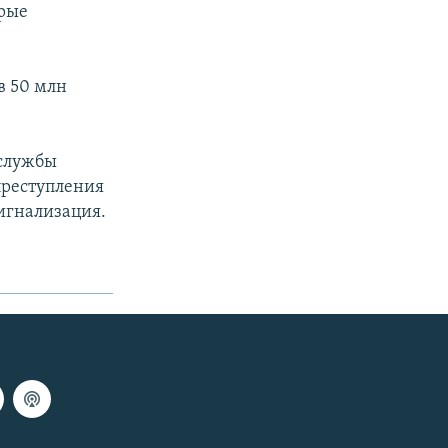
орые
в 50 млн
 службы
преступления
игнализация.