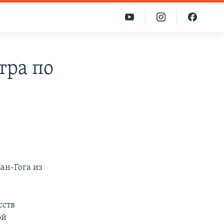
тра по
ан-Гога из
сств
ой