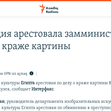
ия арестовала замминис
о краже картины
VPN-siz açmaq
 культуры
Египта
арестован по делу о краже картины В
музея, сообщает
Интерфакс
.
ан
, руководитель департамента изобразительных иску
 культуры Египта арестован по обвинению в преступн