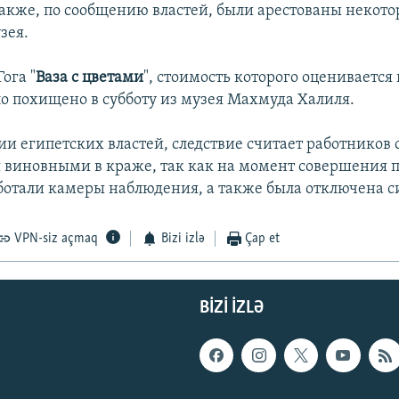
Также, по сообщению властей, были арестованы некот
зея.
ога "
Ваза с цветами
", стоимость которого оценивается 
ло похищено в субботу из музея Махмуда Халиля.
и египетских властей, следствие считает работников
 виновными в краже, так как на момент совершения 
аботали камеры наблюдения, а также была отключена с
VPN-siz açmaq
Bizi izlə
Çap et
BIZI IZLƏ