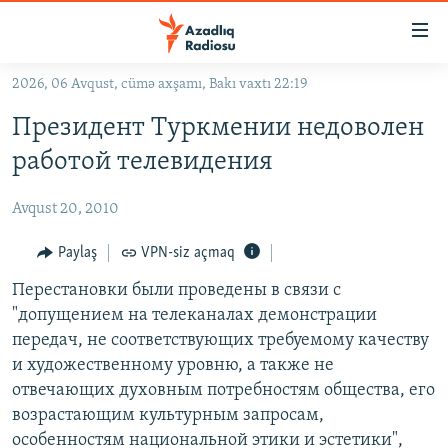
Keçid
linkləri
Əsas
2026, 06 Avqust, cümə axşamı, Bakı vaxtı 22:19
məzmuna
GÜNDƏM
Президент Туркмении недоволен
qayıt
#İZAHLA
Əsas
работой телевидения
KORRUPSIOMETR
naviqasiyaya
qayıt
Avqust 20, 2010
#ƏSLINDƏ
Axtarışa
FƏRQƏ BAX
Paylaş
VPN-siz açmaq
keç
QANUNI DOĞRU
Перестановки были проведены в связи с
"допущением на телеканалах демонстрации
ARAŞDIRMA
передач, не соответствующих требуемому качеству
MULTIMEDIA
и художественному уровню, а также не
отвечающих духовным потребностям общества, его
RADIO ARXIV
VIDEO
возрастающим культурным запросам,
HAQQIMIZDA
FOTOQALEREYA
OXU ZALI
особенностям национальной этики и эстетики",