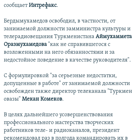
сообщает
Интрефакс
.
İNFOQRAFIKA
AZƏRBAYCAN ƏDƏBIYYATI KITABXANASI
MISSIYAMIZ
BIZI IZLƏ
KARIKATURA
İSLAM VƏ DEMOKRATIYA
PEŞƏ ETIKASI VƏ JURNALISTIKA STANDARTLARIMIZ
Бердымухамедов освободил, в частности, от
занимаемой должности замминистра культуры и
İZ - MƏDƏNIYYƏT PROQRAMI
MATERIALLARIMIZDAN ISTIFADƏ
телерадиовещания Туркменистана
Аймухаммета
AZADLIQRADIOSU MOBIL TELEFONUNUZDA
RFE/RL-in bütün saytları
Оразмухамедова
"как не справившегося с
BIZIMLƏ ƏLAQƏ
возложенными на него обязанностями и за
недостойное поведение в качестве руководителя".
XƏBƏR BÜLLETENLƏRIMIZ
С формулировкой "за серьезные недостатки,
допущенные в работе" от занимаемой должности
освобожден также директор телеканала "Туркмен
овазы"
Мекан Комеков
.
В целях дальнейшего усовершенствования
профессионального мастерства творческих
работников теле- и радиоканалов, президент
рекомендовал раз в полгода командировать их в