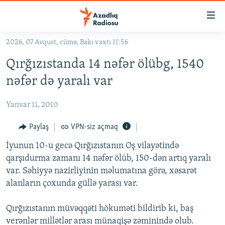
Keçid
linkləri
Əsas
2026, 07 Avqust, cümə, Bakı vaxtı 11:56
məzmuna
GÜNDƏM
Qırğızıstanda 14 nəfər ölübg, 1540
qayıt
#İZAHLA
Əsas
nəfər də yaralı var
KORRUPSIOMETR
naviqasiyaya
qayıt
Yanvar 11, 2010
#ƏSLINDƏ
Axtarışa
FƏRQƏ BAX
Paylaş
VPN-siz açmaq
keç
QANUNI DOĞRU
İyunun 10-u gecə Qırğızıstanın Oş vilayətində
qarşıdurma zamanı 14 nəfər ölüb, 150-dən artıq yaralı
ARAŞDIRMA
var. Səhiyyə nazirliyinin məlumatına görə, xəsarət
MULTIMEDIA
alanların çoxunda güllə yarası var.
RADIO ARXIV
VIDEO
Qırğızıstanın müvəqqəti hökuməti bildirib ki, baş
HAQQIMIZDA
FOTOQALEREYA
OXU ZALI
verənlər millətlər arası münaqişə zəminində olub.