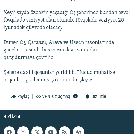
İNFOQRAFIKA
AZƏRBAYCAN ƏDƏBIYYATI KITABXANASI
MISSIYAMIZ
BIZI IZLƏ
Xeyli sayda özbəkin yaşadığı Oş şəhərində bundan əvvəl
KARIKATURA
İSLAM VƏ DEMOKRATIYA
PEŞƏ ETIKASI VƏ JURNALISTIKA STANDARTLARIMIZ
fövqəladə vəziyyət elan olunub. Fövqəladə vəziyyət 20
iyunadək qüvvədə olacaq.
İZ - MƏDƏNIYYƏT PROQRAMI
MATERIALLARIMIZDAN ISTIFADƏ
AZADLIQRADIOSU MOBIL TELEFONUNUZDA
RFE/RL-in bütün saytları
Dünən Oş, Qarassu, Arava və Uzgen rayonlarında
BIZIMLƏ ƏLAQƏ
gənclər arasında baş verən dava sonradan
qarşıdurmaya çevrilib.
XƏBƏR BÜLLETENLƏRIMIZ
Şəhərə daxili qoşunlar yeridilib. Hüquq mühafizə
orqanları güclənmiş iş rejimində işləyir.
Paylaş
VPN-siz açmaq
Bizi izlə
BIZI IZLƏ