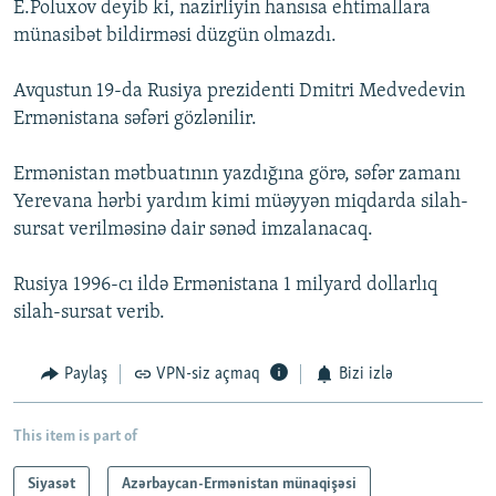
E.Poluxov deyib ki, nazirliyin hansısa ehtimallara
münasibət bildirməsi düzgün olmazdı.
Avqustun 19-da Rusiya prezidenti Dmitri Medvedevin
Ermənistana səfəri gözlənilir.
Ermənistan mətbuatının yazdığına görə, səfər zamanı
Yerevana hərbi yardım kimi müəyyən miqdarda silah-
sursat verilməsinə dair sənəd imzalanacaq.
Rusiya 1996-cı ildə Ermənistana 1 milyard dollarlıq
silah-sursat verib.
Paylaş
VPN-siz açmaq
Bizi izlə
This item is part of
Siyasət
Azərbaycan-Ermənistan münaqişəsi