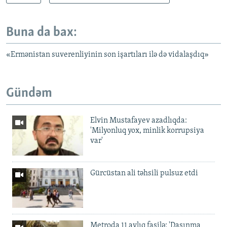
Buna da bax:
«Ermənistan suverenliyinin son işartıları ilə də vidalaşdıq»
Gündəm
Elvin Mustafayev azadlıqda:
'Milyonluq yox, minlik korrupsiya
var'
Gürcüstan ali təhsili pulsuz etdi
Metroda 11 aylıq fasilə: 'Daşınma