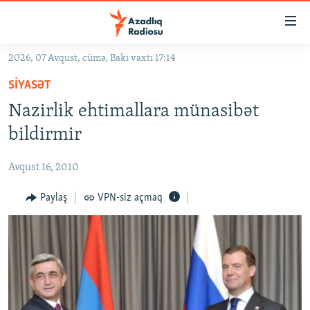
Keçid
linkləri
Əsas
2026, 07 Avqust, cümə, Bakı vaxtı 17:14
məzmuna
GÜNDƏM
SIYASƏT
qayıt
#İZAHLA
Əsas
Nazirlik ehtimallara münasibət
KORRUPSIOMETR
naviqasiyaya
bildirmir
qayıt
#ƏSLINDƏ
Axtarışa
Avqust 16, 2010
FƏRQƏ BAX
keç
QANUNI DOĞRU
Paylaş
VPN-siz açmaq
ARAŞDIRMA
MULTIMEDIA
RADIO ARXIV
VIDEO
HAQQIMIZDA
FOTOQALEREYA
OXU ZALI