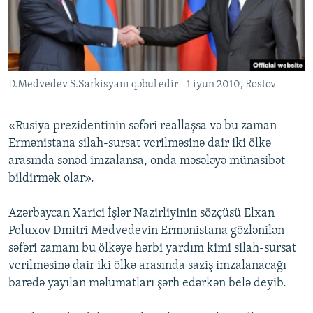
İNFOQRAFIKA
AZƏRBAYCAN ƏDƏBIYYATI KITABXANASI
MISSIYAMIZ
BIZI IZLƏ
KARIKATURA
İSLAM VƏ DEMOKRATIYA
PEŞƏ ETIKASI VƏ JURNALISTIKA STANDARTLARIMIZ
İZ - MƏDƏNIYYƏT PROQRAMI
MATERIALLARIMIZDAN ISTIFADƏ
D.Medvedev S.Sarkisyanı qəbul edir - 1 iyun 2010, Rostov
AZADLIQRADIOSU MOBIL TELEFONUNUZDA
RFE/RL-in bütün saytları
BIZIMLƏ ƏLAQƏ
«Rusiya prezidentinin səfəri reallaşsa və bu zaman
XƏBƏR BÜLLETENLƏRIMIZ
Ermənistana silah-sursat verilməsinə dair iki ölkə
arasında sənəd imzalansa, onda məsələyə münasibət
bildirmək olar».
Azərbaycan Xarici İşlər Nazirliyinin sözçüsü Elxan
Poluxov Dmitri Medvedevin Ermənistana gözlənilən
səfəri zamanı bu ölkəyə hərbi yardım kimi silah-sursat
verilməsinə dair iki ölkə arasında saziş imzalanacağı
barədə yayılan məlumatları şərh edərkən belə deyib.