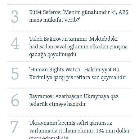
3
Rüfət Səfərov: 'Mənim günahımdır ki, ABŞ
mənə mükafat verib?'
4
Taleh Bağırovun xanımı: 'Məktəbdəki
hadisədən əvvəl oğlumun ölkədən çıxışına
qadağa qoyulmuşdu'
5
'Human Rights Watch': Hakimiyyət Əli
Kərimliyə qarşı pis rəftara son qoymalıdır
6
Bayramov: Azərbaycan Ukraynaya qaz
tədarük etməyə hazırdır
7
Ukraynanın keçmiş səfiri qanunsuz
varlanmada ittiham olunur: 134 min dollar
girov ödəməlidir