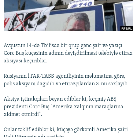
İNFOQRAFIKA
AZƏRBAYCAN ƏDƏBIYYATI KITABXANASI
MISSIYAMIZ
BIZI IZLƏ
KARIKATURA
İSLAM VƏ DEMOKRATIYA
PEŞƏ ETIKASI VƏ JURNALISTIKA STANDARTLARIMIZ
İZ - MƏDƏNIYYƏT PROQRAMI
MATERIALLARIMIZDAN ISTIFADƏ
AZADLIQRADIOSU MOBIL TELEFONUNUZDA
RFE/RL-in bütün saytları
Avqustun 14-də Tbilisdə bir qrup gənc şair və yazıçı
BIZIMLƏ ƏLAQƏ
Corc Buş küçəsinin adının dəyişdirilməsi tələbiylə etiraz
aksiyası keçiriblər.
XƏBƏR BÜLLETENLƏRIMIZ
Rusiyanın İTAR-TASS agentliyinin məlumatına görə,
polis aksiyanı dağıdıb və etirazçılardan 3-nü saxlayıb.
Aksiya iştirakçıları bəyan ediblər ki, keçmiş ABŞ
prezidenti Corc Buş "Amerika xalqının maraqlarına
xidmət etmirdi".
Onlar təklif ediblər ki, küçəyə görkəmli Amerika şairi