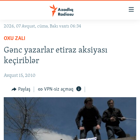
Keçid
linkləri
Əsas
2026, 07 Avqust, cümə, Bakı vaxtı 06:34
məzmuna
GÜNDƏM
OXU ZALI
qayıt
#İZAHLA
Əsas
Gənc yazarlar etiraz aksiyası
KORRUPSIOMETR
naviqasiyaya
keçiriblər
qayıt
#ƏSLINDƏ
Axtarışa
Avqust 15, 2010
FƏRQƏ BAX
keç
QANUNI DOĞRU
Paylaş
VPN-siz açmaq
ARAŞDIRMA
MULTIMEDIA
RADIO ARXIV
VIDEO
HAQQIMIZDA
FOTOQALEREYA
OXU ZALI