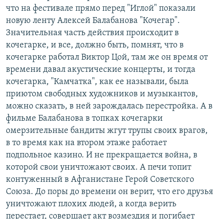
что на фестивале прямо перед "Иглой" показали
новую ленту Алексей Балабанова "Кочегар".
Значительная часть действия происходит в
кочегарке, и все, должно быть, помнят, что в
кочегарке работал Виктор Цой, там же он время от
времени давал акустические концерты, и тогда
кочегарка, "Камчатка", как ее называли, была
приютом свободных художников и музыкантов,
можно сказать, в ней зарождалась перестройка. А в
фильме Балабанова в топках кочегарки
омерзительные бандиты жгут трупы своих врагов,
в то время как на втором этаже работает
подпольное казино. И не прекращается война, в
которой свои уничтожают своих. А печи топит
контуженный в Афганистане Герой Советского
Союза. До поры до времени он верит, что его друзья
уничтожают плохих людей, а когда верить
перестает, совершает акт возмездия и погибает