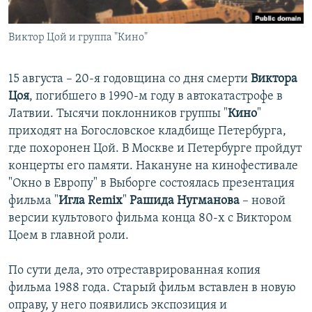
İNFOQRAFIKA
AZƏRBAYCAN ƏDƏBIYYATI KITABXANASI
MISSIYAMIZ
BIZI IZLƏ
Виктор Цой и группа "Кино"
KARIKATURA
İSLAM VƏ DEMOKRATIYA
PEŞƏ ETIKASI VƏ JURNALISTIKA STANDARTLARIMIZ
İZ - MƏDƏNIYYƏT PROQRAMI
MATERIALLARIMIZDAN ISTIFADƏ
15 августа – 20-я годовщина со дня смерти
Виктора
AZADLIQRADIOSU MOBIL TELEFONUNUZDA
RFE/RL-in bütün saytları
Цоя
, погибшего в 1990-м году в автокатастрофе в
Латвии. Тысячи поклонников группы "
Кино
"
BIZIMLƏ ƏLAQƏ
приходят на Богословское кладбище Петербурга,
XƏBƏR BÜLLETENLƏRIMIZ
где похоронен Цой. В Москве и Петербурге пройдут
концерты его памяти. Накануне на кинофестивале
"Окно в Европу" в Выборге состоялась презентация
фильма "
Игла Remix
"
Рашида Нугманова
– новой
версии культового фильма конца 80-х с Виктором
Цоем в главной роли.
По сути дела, это отреставрированная копия
фильма 1988 года. Старый фильм вставлен в новую
оправу, у него появились экспозиция и