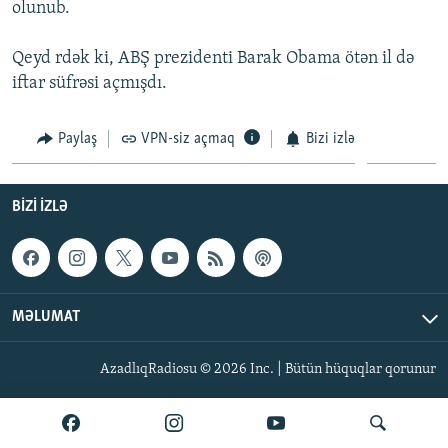
olunub.
İNFOQRAFIKA
AZƏRBAYCAN ƏDƏBIYYATI KITABXANASI
MISSIYAMIZ
BIZI IZLƏ
KARIKATURA
İSLAM VƏ DEMOKRATIYA
PEŞƏ ETIKASI VƏ JURNALISTIKA STANDARTLARIMIZ
Qeyd rdək ki, ABŞ prezidenti Barak Obama ötən il də
iftar süfrəsi açmışdı.
İZ - MƏDƏNIYYƏT PROQRAMI
MATERIALLARIMIZDAN ISTIFADƏ
AZADLIQRADIOSU MOBIL TELEFONUNUZDA
RFE/RL-in bütün saytları
Paylaş
VPN-siz açmaq
Bizi izlə
BIZIMLƏ ƏLAQƏ
XƏBƏR BÜLLETENLƏRIMIZ
BIZI IZLƏ
MƏLUMAT
AzadlıqRadiosu © 2026 Inc. | Bütün hüquqlar qorunur