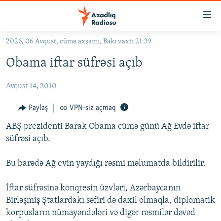
Keçid
linkləri
Əsas
2026, 06 Avqust, cümə axşamı, Bakı vaxtı 21:39
məzmuna
GÜNDƏM
Obama iftar süfrəsi açıb
qayıt
#İZAHLA
Əsas
Avqust 14, 2010
KORRUPSIOMETR
naviqasiyaya
qayıt
#ƏSLINDƏ
Paylaş
VPN-siz açmaq
Axtarışa
FƏRQƏ BAX
keç
ABŞ prezidenti Barak Obama cümə günü Ağ Evdə iftar
süfrəsi açıb.
QANUNI DOĞRU
ARAŞDIRMA
Bu barədə Ağ evin yaydığı rəsmi məlumatda bildirilir.
MULTIMEDIA
İftar süfrəsinə konqresin üzvləri, Azərbaycanın
RADIO ARXIV
VIDEO
Birləşmiş Ştatlardakı səfiri də daxil olmaqla, diplomatik
HAQQIMIZDA
korpusların nümayəndələri və digər rəsmilər dəvəd
FOTOQALEREYA
OXU ZALI