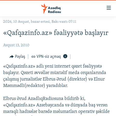
Keçid
linkləri
Əsas
2026, 10 Avqust, bazar ertəsi, Bakı vaxtı 07:11
məzmuna
GÜNDƏM
«Qafqazinfo.az» fəaliyyətə başlayır
qayıt
#İZAHLA
Əsas
Avqust 13, 2010
KORRUPSIOMETR
naviqasiyaya
qayıt
#ƏSLINDƏ
Paylaş
VPN-siz açmaq
Axtarışa
FƏRQƏ BAX
keç
«Qafqazinfo.az» adlı yeni internet qəzet fəaliyyətə
başlayır. Qəzeti əvvəllər müxtəlif meda orqanlarında
QANUNI DOĞRU
çalışmış jurnalistlər Elbrus Ərud (direktor) və Elnur
ARAŞDIRMA
Məmmədli(redaktor) yaradıblar.
MULTIMEDIA
Elbrus Ərud AzadlıqRadiosuna bildirib ki,
RADIO ARXIV
VIDEO
«Qafqazinfo.az» Azərbaycanda və dünyada baş verən
HAQQIMIZDA
maraqli hadisələr barədə məlumatları operativ şəkilde
FOTOQALEREYA
OXU ZALI