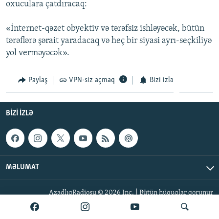
oxuculara çatdıracaq:
İNFOQRAFIKA
AZƏRBAYCAN ƏDƏBIYYATI KITABXANASI
MISSIYAMIZ
BIZI IZLƏ
KARIKATURA
İSLAM VƏ DEMOKRATIYA
PEŞƏ ETIKASI VƏ JURNALISTIKA STANDARTLARIMIZ
«İnternet-qəzet obyektiv və tərəfsiz ishləyəcək, bütün
tərəflərə şərait yaradacaq və heç bir siyasi ayrı-seçkiliyə
İZ - MƏDƏNIYYƏT PROQRAMI
MATERIALLARIMIZDAN ISTIFADƏ
yol verməyəcək».
AZADLIQRADIOSU MOBIL TELEFONUNUZDA
RFE/RL-in bütün saytları
BIZIMLƏ ƏLAQƏ
Paylaş
VPN-siz açmaq
Bizi izlə
XƏBƏR BÜLLETENLƏRIMIZ
BIZI IZLƏ
MƏLUMAT
AzadlıqRadiosu © 2026 Inc. | Bütün hüquqlar qorunur