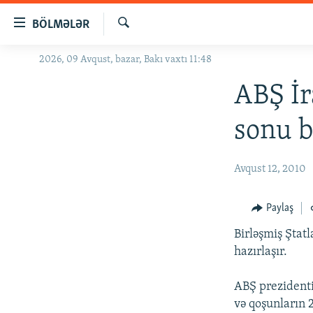
Keçid
BÖLMƏLƏR
linkləri
Axtar
Əsas
2026, 09 Avqust, bazar, Bakı vaxtı 11:48
GÜNDƏM
məzmuna
#İZAHLA
ABŞ İr
qayıt
Əsas
KORRUPSIOMETR
sonu b
naviqasiyaya
#ƏSLINDƏ
qayıt
Axtarışa
FƏRQƏ BAX
Avqust 12, 2010
keç
QANUNI DOĞRU
Paylaş
ARAŞDIRMA
Birləşmiş Ştat
MULTIMEDIA
hazırlaşır.
RADIO ARXIV
VIDEO
ABŞ prezidenti
HAQQIMIZDA
FOTOQALEREYA
OXU ZALI
və qoşunların 