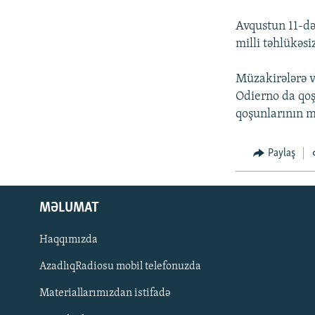
İNFOQRAFIKA
AZƏRBAYCAN ƏDƏBIYYATI KITABXANASI
MISSIYAMIZ
Avqustun 11-də
KARIKATURA
İSLAM VƏ DEMOKRATIYA
PEŞƏ ETIKASI VƏ JURNALISTIKA
STANDARTLARIMIZ
milli təhlükəs
İZ - MƏDƏNIYYƏT PROQRAMI
MATERIALLARIMIZDAN ISTIFADƏ
Müzakirələrə v
AZADLIQRADIOSU MOBIL TELEFONUNUZDA
Odierno da qoş
qoşunlarının m
BIZIMLƏ ƏLAQƏ
XƏBƏR BÜLLETENLƏRIMIZ
Paylaş
MƏLUMAT
Haqqımızda
AzadlıqRadiosu mobil telefonuzda
Materiallarımızdan istifadə
BIZI IZLƏ