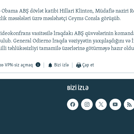
 Obama ABŞ dövlət katibi Hillari Klinton, Müdafiə naziri R
izlik məsələləri üzrə məsləhətçi Ceyms Consla görüşüb.
ideokonfrans vasitəsilə İraqdakı ABŞ qüvvələrinin komand
ulub. General Odierno İraqda vəziyyətin yaxşılaşdığını və 
illi təhlükəsizliyi tamamilə üzərlərinə götürməyə hazır oldu
VPN-siz açmaq
Bizi izlə
Çap et
BIZI IZLƏ