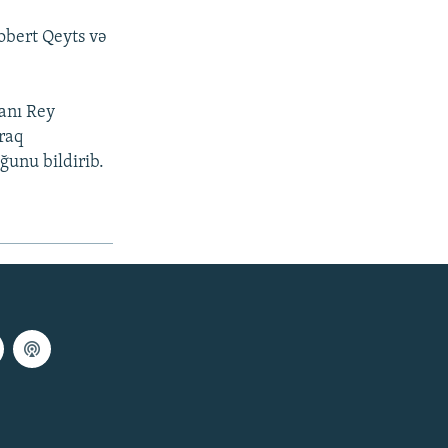
obert Qeyts və
anı Rey
İraq
ğunu bildirib.