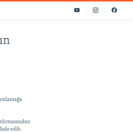
ın
amamlamağa
atdırmasından
fadə edib.