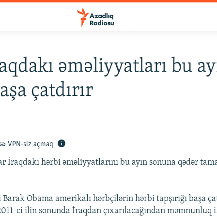
aqdakı əməliyyatları bu ay
aşa çatdırır
VPN-siz açmaq
lar İraqdakı hərbi əməliyyatlarını bu ayın sonuna qədər t
 Barak Obama amerikalı hərbçilərin hərbi tapşırığı başa ç
2011-ci ilin sonunda İraqdan çıxarılacağından məmnunluq i