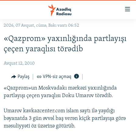
Keçid
linkləri
Əsas
2026, 07 Avqust, cümə, Bakı vaxtı 06:52
məzmuna
GÜNDƏM
«Qazprom» yaxınlığında partlayışı
qayıt
#İZAHLA
Əsas
çeçen yaraqlısı törədib
KORRUPSIOMETR
naviqasiyaya
qayıt
Avqust 12, 2010
#ƏSLINDƏ
Axtarışa
FƏRQƏ BAX
Paylaş
VPN-siz açmaq
keç
QANUNI DOĞRU
«Qazprom»un Moskvadakı mərkəzi yaxınlığında
partlayışı çeçen yaraqlısı Doku Umarov törədib.
ARAŞDIRMA
MULTIMEDIA
Umarov kavkazcenter.com islam saytı ilə yaydığı
bəyanatda 3 gün əvvəl baş verən kiçik partlayışa görə
RADIO ARXIV
VIDEO
məsuliyyəti öz üzərinə götürüb.
HAQQIMIZDA
FOTOQALEREYA
OXU ZALI