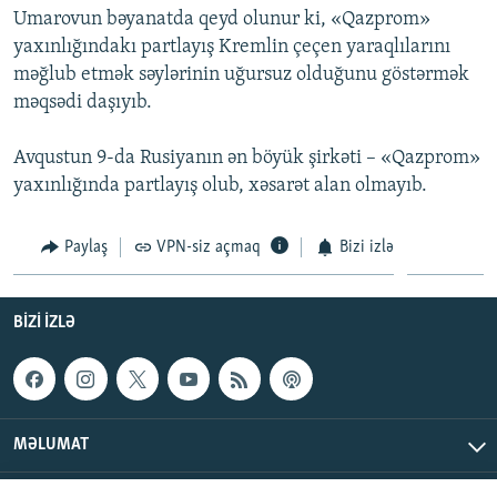
Umarovun bəyanatda qeyd olunur ki, «Qazprom»
İNFOQRAFIKA
AZƏRBAYCAN ƏDƏBIYYATI KITABXANASI
MISSIYAMIZ
BIZI IZLƏ
yaxınlığındakı partlayış Kremlin çeçen yaraqlılarını
KARIKATURA
İSLAM VƏ DEMOKRATIYA
PEŞƏ ETIKASI VƏ JURNALISTIKA STANDARTLARIMIZ
məğlub etmək səylərinin uğursuz olduğunu göstərmək
məqsədi daşıyıb.
İZ - MƏDƏNIYYƏT PROQRAMI
MATERIALLARIMIZDAN ISTIFADƏ
AZADLIQRADIOSU MOBIL TELEFONUNUZDA
RFE/RL-in bütün saytları
Avqustun 9-da Rusiyanın ən böyük şirkəti – «Qazprom»
BIZIMLƏ ƏLAQƏ
yaxınlığında partlayış olub, xəsarət alan olmayıb.
XƏBƏR BÜLLETENLƏRIMIZ
Paylaş
VPN-siz açmaq
Bizi izlə
BIZI IZLƏ
MƏLUMAT