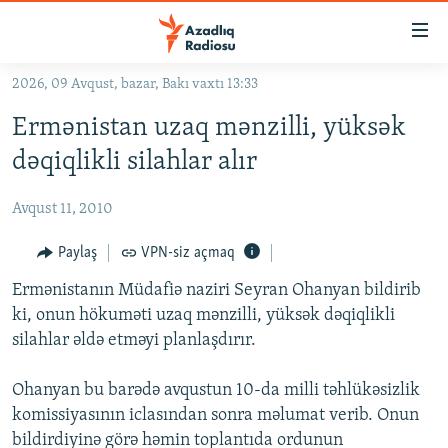
Keçid
linkləri
Əsas
2026, 09 Avqust, bazar, Bakı vaxtı 13:33
məzmuna
GÜNDƏM
Ermənistan uzaq mənzilli, yüksək
qayıt
#İZAHLA
Əsas
dəqiqlikli silahlar alır
KORRUPSIOMETR
naviqasiyaya
qayıt
Avqust 11, 2010
#ƏSLINDƏ
Axtarışa
FƏRQƏ BAX
Paylaş
VPN-siz açmaq
keç
QANUNI DOĞRU
Ermənistanın Müdafiə naziri Seyran Ohanyan bildirib
ki, onun hökuməti uzaq mənzilli, yüksək dəqiqlikli
ARAŞDIRMA
silahlar əldə etməyi planlaşdırır.
MULTIMEDIA
Ohanyan bu barədə avqustun 10-da milli təhlükəsizlik
RADIO ARXIV
VIDEO
komissiyasının iclasından sonra məlumat verib. Onun
HAQQIMIZDA
FOTOQALEREYA
OXU ZALI
bildirdiyinə görə həmin toplantıda ordunun