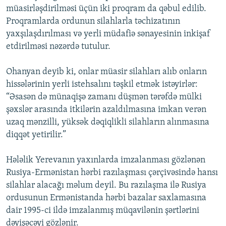
müasirləşdirilməsi üçün iki proqram da qəbul edilib.
İNFOQRAFIKA
AZƏRBAYCAN ƏDƏBIYYATI KITABXANASI
MISSIYAMIZ
BIZI IZLƏ
Proqramlarda ordunun silahlarla təchizatının
KARIKATURA
İSLAM VƏ DEMOKRATIYA
PEŞƏ ETIKASI VƏ JURNALISTIKA STANDARTLARIMIZ
yaxşılaşdırılması və yerli müdafiə sənayesinin inkişaf
etdirilməsi nəzərdə tutulur.
İZ - MƏDƏNIYYƏT PROQRAMI
MATERIALLARIMIZDAN ISTIFADƏ
AZADLIQRADIOSU MOBIL TELEFONUNUZDA
RFE/RL-in bütün saytları
Ohanyan deyib ki, onlar müasir silahları alıb onların
BIZIMLƏ ƏLAQƏ
hissələrinin yerli istehsalını təşkil etmək istəyirlər:
“Əsasən də münaqişə zamanı düşmən tərəfdə mülki
XƏBƏR BÜLLETENLƏRIMIZ
şəxslər arasında itkilərin azaldılmasına imkan verən
uzaq mənzilli, yüksək dəqiqlikli silahların alınmasına
diqqət yetirilir.”
Hələlik Yerevanın yaxınlarda imzalanması gözlənən
Rusiya-Ermənistan hərbi razılaşması çərçivəsində hansı
silahlar alacağı məlum deyil. Bu razılaşma ilə Rusiya
ordusunun Ermənistanda hərbi bazalar saxlamasına
dair 1995-ci ildə imzalanmış müqavilənin şərtlərini
dəyişəcəyi gözlənir.