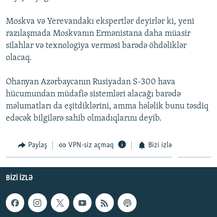
Moskva və Yerevandakı ekspertlər deyirlər ki, yeni
razılaşmada Moskvanın Ermənistana daha müasir
silahlar və texnologiya verməsi barədə öhdəliklər
olacaq.
Ohanyan Azərbaycanın Rusiyadan S-300 hava
hücumundan müdafiə sistemləri alacağı barədə
məlumatları da eşitdiklərini, amma hələlik bunu təsdiq
edəcək bilgilərə sahib olmadıqlarını deyib.
Paylaş
VPN-siz açmaq
Bizi izlə
BIZI IZLƏ