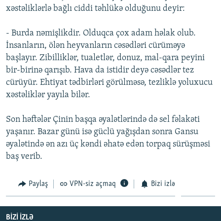
xəstəliklərlə bağlı ciddi təhlükə olduğunu deyir:
İNFOQRAFIKA
AZƏRBAYCAN ƏDƏBIYYATI KITABXANASI
MISSIYAMIZ
BIZI IZLƏ
KARIKATURA
İSLAM VƏ DEMOKRATIYA
PEŞƏ ETIKASI VƏ JURNALISTIKA STANDARTLARIMIZ
- Burda nəmişlikdir. Olduqca çox adam həlak olub.
İnsanların, ölən heyvanların cəsədləri cürüməyə
İZ - MƏDƏNIYYƏT PROQRAMI
MATERIALLARIMIZDAN ISTIFADƏ
başlayır. Zibilliklər, tualetlər, donuz, mal-qara peyini
AZADLIQRADIOSU MOBIL TELEFONUNUZDA
RFE/RL-in bütün saytları
bir-birinə qarışıb. Hava da istidir deyə cəsədlər tez
BIZIMLƏ ƏLAQƏ
cürüyür. Ehtiyat tədbirləri görülməsə, tezliklə yoluxucu
xəstəliklər yayıla bilər.
XƏBƏR BÜLLETENLƏRIMIZ
Son həftələr Çinin başqa əyalətlərində də sel fəlakəti
yaşanır. Bazar günü isə güclü yağışdan sonra Gansu
əyalətində ən azı üç kəndi əhatə edən torpaq sürüşməsi
baş verib.
Paylaş
VPN-siz açmaq
Bizi izlə
BIZI IZLƏ