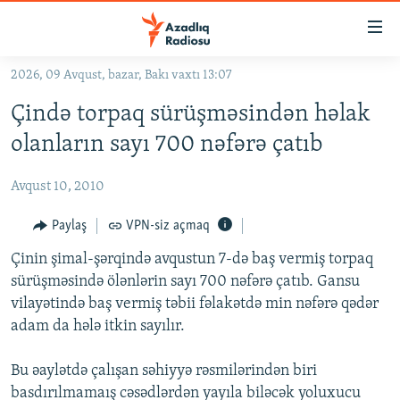
Keçid
linkləri
Əsas
2026, 09 Avqust, bazar, Bakı vaxtı 13:07
məzmuna
GÜNDƏM
Çində torpaq sürüşməsindən həlak
qayıt
#İZAHLA
Əsas
olanların sayı 700 nəfərə çatıb
KORRUPSIOMETR
naviqasiyaya
qayıt
Avqust 10, 2010
#ƏSLINDƏ
Axtarışa
FƏRQƏ BAX
Paylaş
VPN-siz açmaq
keç
QANUNI DOĞRU
Çinin şimal-şərqində avqustun 7-də baş vermiş torpaq
sürüşməsində ölənlərin sayı 700 nəfərə çatıb. Gansu
ARAŞDIRMA
vilayətində baş vermiş təbii fəlakətdə min nəfərə qədər
MULTIMEDIA
adam da hələ itkin sayılır.
RADIO ARXIV
VIDEO
Bu əaylətdə çalışan səhiyyə rəsmilərindən biri
HAQQIMIZDA
FOTOQALEREYA
OXU ZALI
basdırılmamaış cəsədlərdən yayıla biləcək yoluxucu