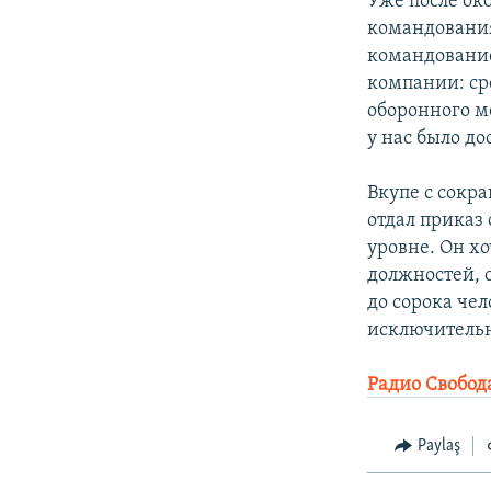
Уже после ок
командования
командование
компании: ср
оборонного м
у нас было д
Вкупе с сок
отдал приказ
уровне. Он х
должностей, с
до сорока че
исключительн
Радио Свобод
Paylaş