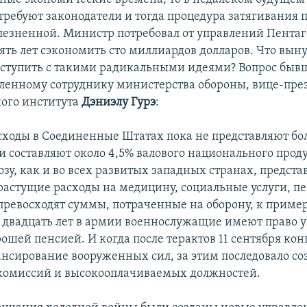
требуют законодатели и тогда процедура затягивания п
олезненной. Министр потребовал от управлений Пентаг
ть лет сэкономить сто миллиардов долларов. Что выну
ступить с такими радикальными идеями? Вопрос быв
ленному сотруднику министерства обороны, вице-пре
ого института
Дэниэлу Гурэ
:
сходы в Соединенные Штатах пока не представляют б
и составляют около 4,5% валового национального проду
зу, как и во всех развитых западных странах, предста
астущие расходы на медицину, социальные услуги, пе
превосходят суммы, потраченные на оборону, к пример
двадцать лет в армии военнослужащие имеют право у
рошей пенсией. И когда после терактов 11 сентября кон
нсирование вооруженных сил, за этим последовало со
комиссий и высокооплачиваемых должностей.