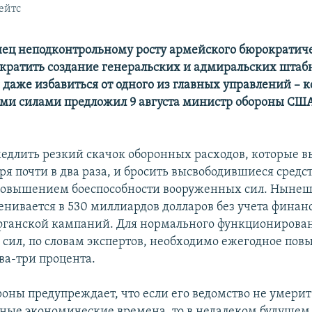
ейтс
ец неподконтрольному росту армейского бюрократич
екратить создание генеральских и адмиральских шта
 даже избавиться от одного из главных управлений –
и силами предложил 9 августа министр обороны США
амедлить резкий скачок оборонных расходов, которые в
бря почти в два раза, и бросить высвободившиеся средст
 повышением боеспособности вооруженных сил. Ныне
енивается в 530 миллиардов долларов без учета фина
фганской кампаний. Для нормального функционирова
сил, по словам экспертов, необходимо ежегодное по
ва-три процента.
оны предупреждает, что если его ведомство не умерит
дные экономические времена, то в недалеком будущем 