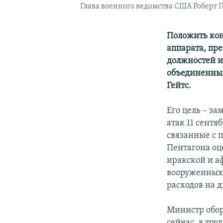
Глава военного ведомства США Роберт Г
Положить кон
аппарата, пр
должностей и
объединенным
Гейтс.
Его цель – з
атак 11 сентя
связанные с
Пентагона оц
иракской и а
вооруженных 
расходов на д
Министр обор
сейчас, в тру