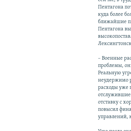
Пентагона по
куда более б
ближайшие пя
Пентагона вы
высокопостав
Лексингтонск
– Военные ра
проблемы, он
Реальную угро
неудержимо р
расходы уже 
отслужившие 
отставку с хо
повысил фина
управлений, 