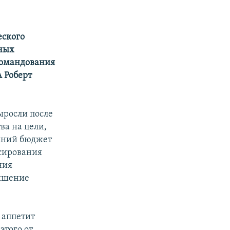
еского
бных
 командования
 Роберт
ыросли после
ва на цели,
шний бюджет
нсирования
ния
вышение
 аппетит
этого от