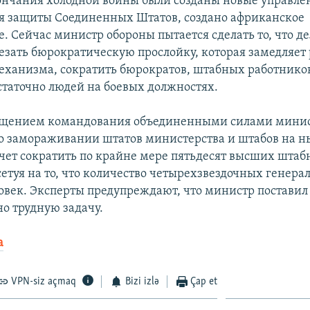
ончания холодной войны были созданы новые управле
 защиты Соединенных Штатов, создано африканское
. Сейчас министр обороны пытается сделать то, что д
езать бюрократическую прослойку, которая замедляет 
еханизма, сократить бюрократов, штабных работников
остаточно людей на боевых должностях.
ращением командования объединенными силами мини
 о замораживании штатов министерства и штабов на
очет сократить по крайне мере пятьдесят высших шта
етуя на то, что количество четырехзвездочных генера
ловек. Эксперты предупреждают, что министр поставил
о трудную задачу.
а
VPN-siz açmaq
Bizi izlə
Çap et