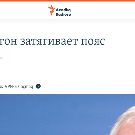
гон затягивает пояс
ин
VPN-siz açmaq