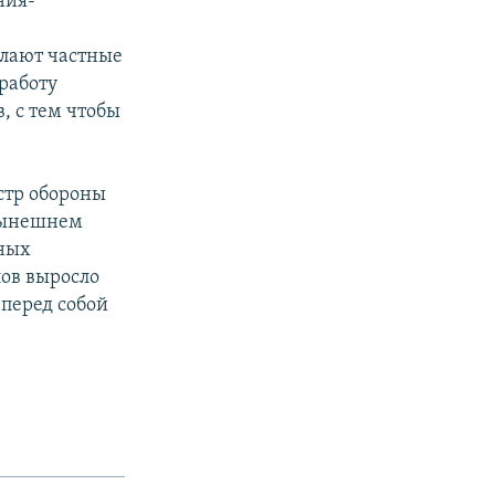
ния-
елают частные
работу
, с тем чтобы
стр обороны
 нынешнем
бных
лов выросло
 перед собой