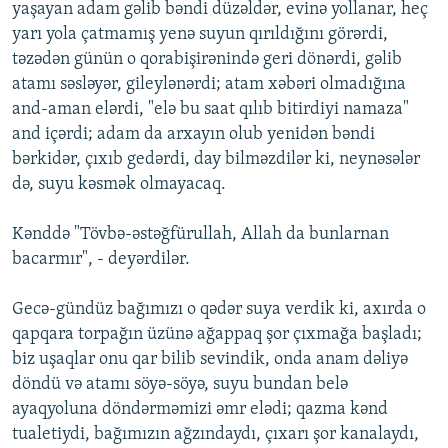
yaşayan adam gəlib bəndi düzəldər, evinə yollanar, heç
yarı yola çatmamış yenə suyun qırıldığını görərdi,
təzədən günün o qorabişirənində geri dönərdi, gəlib
atamı səsləyər, gileylənərdi; atam xəbəri olmadığına
and-aman elərdi, "elə bu saat qılıb bitirdiyi namaza"
and içərdi; adam da arxayın olub yenidən bəndi
bərkidər, çıxıb gedərdi, day bilməzdilər ki, neynəsələr
də, suyu kəsmək olmayacaq.
Kənddə "Tövbə-əstəğfürullah, Allah da bunlarnan
bacarmır", - deyərdilər.
Gecə-gündüz bağımızı o qədər suya verdik ki, axırda o
qapqara torpağın üzünə ağappaq şor çıxmağa başladı;
biz uşaqlar onu qar bilib sevindik, onda anam dəliyə
döndü və atamı söyə-söyə, suyu bundan belə
ayaqyoluna döndərməmizi əmr elədi; qazma kənd
tualetiydi, bağımızın ağzındaydı, çıxarı şor kanalaydı,