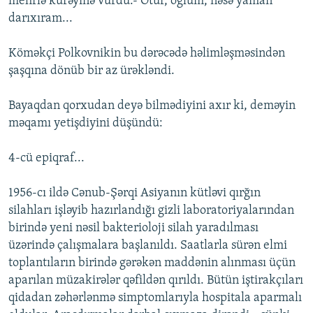
mehrlə kürəyinə vurdu.- Otur, oğlum, nəsə yaman
darıxıram...
Köməkçi Polkovnikin bu dərəcədə həlimləşməsindən
şaşqına dönüb bir az ürəkləndi.
Bayaqdan qorxudan deyə bilmədiyini axır ki, deməyin
məqamı yetişdiyini düşündü:
4-cü epiqraf...
1956-cı ildə Cənub-Şərqi Asiyanın kütləvi qırğın
silahları işləyib hazırlandığı gizli laboratoriyalarından
birində yeni nəsil bakterioloji silah yaradılması
üzərində çalışmalara başlanıldı. Saatlarla sürən elmi
toplantıların birində gərəkən maddənin alınması üçün
aparılan müzakirələr qəfildən qırıldı. Bütün iştirakçıları
qidadan zəhərlənmə simptomlarıyla hospitala aparmalı