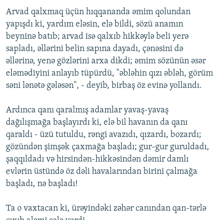
Arvad qalxmaq üçün hıqqananda əmim qolundan
yapışdı ki, yardım eləsin, elə bildi, sözü anamın
beyninə batıb; arvad isə qalxıb hikkəylə beli yerə
sapladı, əllərini belin sapına dayadı, çənəsini də
əllərinə, yenə gözlərini arxa dikdi; əmim sözünün əsər
eləmədiyini anlayıb tüpürdü, "əbləhin qızı əbləh, görüm
səni lənətə gələsən", - deyib, birbaş öz evinə yollandı.
Ardınca qanı qaralmış adamlar yavaş-yavaş
dağılışmağa başlayırdı ki, elə bil havanın da qanı
qaraldı - üzü tutuldu, rəngi avazıdı, qızardı, bozardı;
gözündən şimşək çaxmağa başladı; gur-gur guruldadı,
şaqqıldadı və hirsindən-hikkəsindən dəmir damlı
evlərin üstündə öz dəli havalarından birini çalmağa
başladı, nə başladı!
Ta o vaxtacan ki, ürəyindəki zəhər canından qan-tərlə