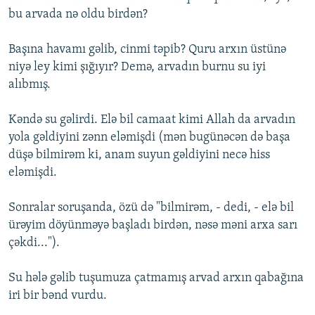
bu arvada nə oldu birdən?
Başına havamı gəlib, cinmi təpib? Quru arxın üstünə
niyə ley kimi şığıyır? Demə, arvadın burnu su iyi
alıbmış.
Kəndə su gəlirdi. Elə bil camaat kimi Allah da arvadın
yola gəldiyini zənn eləmişdi (mən bugünəcən də başa
düşə bilmirəm ki, anam suyun gəldiyini necə hiss
eləmişdi.
Sonralar soruşanda, özü də "bilmirəm, - dedi, - elə bil
ürəyim döyünməyə başladı birdən, nəsə məni arxa sarı
çəkdi...").
Su hələ gəlib tuşumuza çatmamış arvad arxın qabağına
iri bir bənd vurdu.