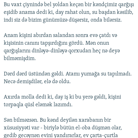
Bu vaxt çiynində bel yoldan keçən bir kəndçimiz qarğışı
eşidib anama dedi ki, day rahat olun, su başdan kəsilib,
indi siz də bizim günümüzə düşərsiz, onda bilərsiz.
Anam kişini abırdan salandan sonra evə çatdı və
kişisinin canını tapşırdığını gördü. Mən onun
qarğışlarını dinləyə-dinləyə qorxudan heç nə deyə
bilməmişdim.
Dərd dərd üstündən gəldi. Atamı yumağa su tapılmadı.
Necə demişdilər, elə də oldu.
Axırda molla dedi ki, day iş ki bu yerə gəldi, kişini
torpaqla qüsl eləmək lazımdı.
Sən bilməzsən. Bu kənd deyilən xarabanın bir
xüsusiyyəti var - biriylə bütün el-oba düşmən olar,
gedib gecəynən evini yandırarlar, ev çarta-çurtla