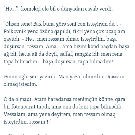
"Hə..."- köməkçi elə bil o dünyadan cavab verdi.
"Əhsən sənə! Bax buna görə səni çox istəyirəm də... -
Polkovnik yenə özünə qapıldı, fikri yenə çox uzaqlara
qayıtdı. - Hə... mən rəssam olmaq istəyirdim, başa
düşürsən, rəssam! Ama... ama bizim kənd başdan-başa
ağ idi, hətta ağ da deyil, şəffaf, rəngsiz idi; mən rəng
tapa bilmədim... başa düşürsən, tapa bilmədim!
Əmim oğlu şeir yazırdı. Mən yaza bilmirdim. Rəssam
olmaq istədim.
O da olmadı. Atam haradansa mənimçün köhnə, qara
bir fotoaparat tapdı; ama ona da lent tapa bilmədik.
Vəssalam, ama yenə deyirəm, mən rəssam olmaq
istəyirdim, rəssam!!!"