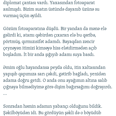
diplomat çantası vardı. Yaxasından fotoaparat
asılmışdı. Bizim suatın üstündə dayanıb üzünə su
vurmaq üçün əyildi.
Gözüm fotoaparatına düşdü. Bir yandan da mənə elə
gəlirdi ki, atamı qəbirdən çıxaran elə bu qəribə,
pörtmüş, qırmızısifət adamdı. Bayaqdan zəncir
çeynəyən itimizi kimsəyə hiss elətdirmədən açıb
boşladım. İt bir anda şığıyıb adamı suya basdı.
Əmim oğlu hayandansa peyda oldu, itin xaltasından
yapışıb qapımıza sarı çəkdi, gətirib bağladı, yenidən
adama doğru getdi. O anda onu ayağımın altına salıb
çığnaya bilmədiyimə görə dişim bağırsağımı doğrayırdı.
...
Sonradan həmin adamın yabançı olduğunu bildik.
Şəkilböyüdən idi. Bu gördüyün şəkli də o böyüdüb