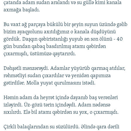
çatanda adam sudan aralandı və su güllə kimi kanala
axmağa başladı.
Bu vaxt ağ parçaya bükülü bir şeyin suyun üzündə gəlib
bizim ayaqyolunu axıtdığımız o kanala düşdüyünü
gördük. Daşqın qəbiristanlığı yuyub ən son ölünü - 40
gün bundan qabaq basdırılmış atamı qəbirdən
çıxarmışdı, üstümüzə qaytarırdı.
Dəhşətli mənzərəydi. Adamlar yüyürüb qarmaq atdılar,
rəhmətliyi sudan çıxardılar və yenidən qapımıza
gətirdilər. Molla yuyat qurulmasını istədi.
Həmin adam da heyrət içində dayanıb baş verənləri
izləyirdi. Üz-gözü tərin içindəydi. Adam nədənsə
sıxılırdı. Elə bil atamı qəbirdən su yox, o çıxarmışdı.
Çirkli balaqlarından su süzülürdü. Əlində qara dərili