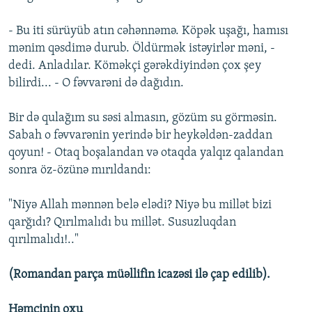
- Bu iti sürüyüb atın cəhənnəmə. Köpək uşağı, hamısı
mənim qəsdimə durub. Öldürmək istəyirlər məni, -
dedi. Anladılar. Köməkçi gərəkdiyindən çox şey
bilirdi... - O fəvvarəni də dağıdın.
Bir də qulağım su səsi almasın, gözüm su görməsin.
Sabah o fəvvarənin yerində bir heykəldən-zaddan
qoyun! - Otaq boşalandan və otaqda yalqız qalandan
sonra öz-özünə mırıldandı:
"Niyə Allah mənnən belə elədi? Niyə bu millət bizi
qarğıdı? Qırılmalıdı bu millət. Susuzluqdan
qırılmalıdı!.."
(Romandan parça müəllifin icazəsi ilə çap edilib).
Həmçinin oxu