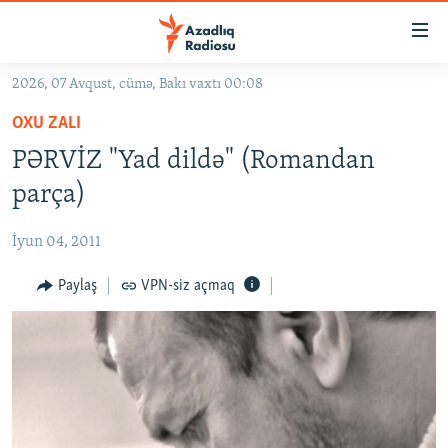
Keçid
linkləri
Əsas
2026, 07 Avqust, cümə, Bakı vaxtı 00:08
məzmuna
GÜNDƏM
OXU ZALI
qayıt
#İZAHLA
Əsas
PƏRVİZ "Yad dildə" (Romandan
KORRUPSIOMETR
naviqasiyaya
parça)
qayıt
#ƏSLINDƏ
Axtarışa
İyun 04, 2011
FƏRQƏ BAX
keç
QANUNI DOĞRU
Paylaş
VPN-siz açmaq
ARAŞDIRMA
MULTIMEDIA
RADIO ARXIV
VIDEO
HAQQIMIZDA
FOTOQALEREYA
OXU ZALI