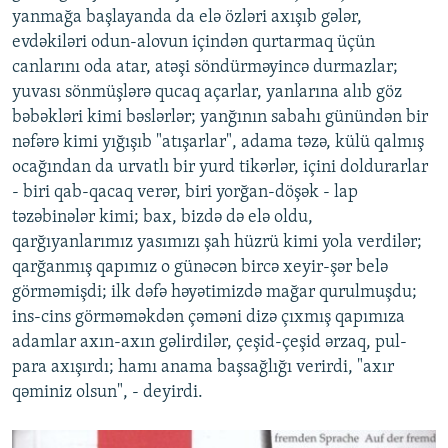
yanmağa başlayanda da elə özləri axışıb gələr,
evdəkiləri odun-alovun içindən qurtarmaq üçün
canlarını oda atar, atəşi söndürməyincə durmazlar;
yuvası sönmüşlərə qucaq açarlar, yanlarına alıb göz
bəbəkləri kimi bəslərlər; yanğının sabahı günündən bir
nəfərə kimi yığışıb "atışarlar", adama təzə, külü qalmış
ocağından da urvatlı bir yurd tikərlər, içini doldurarlar
- biri qab-qacaq verər, biri yorğan-döşək - lap
təzəbinələr kimi; bax, bizdə də elə oldu,
qarğıyanlarımız yasımızı şah hüzrü kimi yola verdilər;
qarğanmış qapımız o günəcən bircə xeyir-şər belə
görməmişdi; ilk dəfə həyətimizdə mağar qurulmuşdu;
ins-cins görməməkdən çəməni dizə çıxmış qapımıza
adamlar axın-axın gəlirdilər, çeşid-çeşid ərzaq, pul-
para axışırdı; hamı anama başsağlığı verirdi, "axır
qəminiz olsun", - deyirdi.