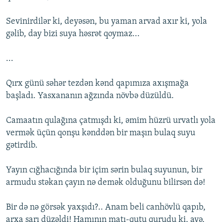
Sevinirdilər ki, deyəsən, bu yaman arvad axır ki, yola
gəlib, day bizi suya həsrət qoymaz...
...
Qırx günü səhər tezdən kənd qapımıza axışmağa
başladı. Yasxananın ağzında növbə düzüldü.
Camaatın qulağına çatmışdı ki, əmim hüzrü urvatlı yola
vermək üçün qonşu kənddən bir maşın bulaq suyu
gətirdib.
Yayın cığhacığında bir içim sərin bulaq suyunun, bir
armudu stəkan çayın nə demək olduğunu bilirsən də!
Bir də nə görsək yaxşıdı?.. Anam beli canhövlü qapıb,
arxa sarı düzəldi! Hamının matı-qutu qurudu ki, ayə,