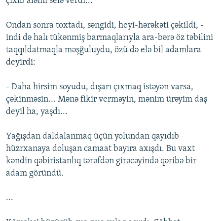
çıxıb aləmi selə verdi...
Ondan sonra toxtadı, səngidi, heyi-hərəkəti çəkildi, -
indi də halı tükənmiş barmaqlarıyla ara-bərə öz təbilini
taqqıldatmaqla məşğuluydu, özü də elə bil adamlara
deyirdi:
- Daha hirsim soyudu, dışarı çıxmaq istəyən varsa,
çəkinməsin... Mənə fikir verməyin, mənim ürəyim daş
deyil ha, yaşdı...
Yağışdan daldalanmaq üçün yolundan qayıdıb
hüzrxanaya doluşan camaat bayıra axışdı. Bu vaxt
kəndin qəbiristanlıq tərəfdən girəcəyində qəribə bir
adam göründü.
...