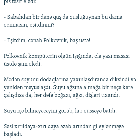
pis təsir elədi:
- Sabahdan bir dənə quş da quşluğuynan bu dama
qonmasın, eşitdinmi?
- Eşitdim, cənab Polkovnik, baş üstə!
Polkovnik kompüterin ölgün işığında, elə yazı masası
üstdə şam elədi.
Mədən suyunu dodaqlarına yaxınlaşdıranda diksindi və
yenidən məyuslaşdı. Suyu ağzına almağa bir neçə kərə
çalışdısa da, hər dəfə boğazı, ağzı, dişləri tıxandı.
Suyu içə bilməyəcəyini görüb, lap qüssəyə batdı.
Səsi xırıldaya-xırıldaya əzablarından gileylənməyə
başladı.