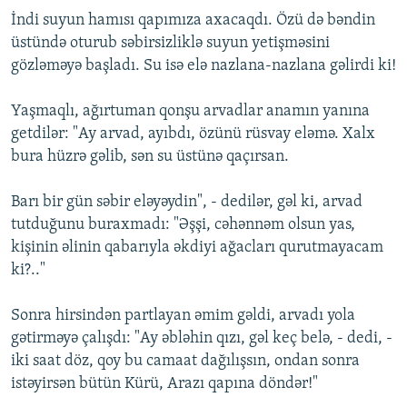
İndi suyun hamısı qapımıza axacaqdı. Özü də bəndin
üstündə oturub səbirsizliklə suyun yetişməsini
gözləməyə başladı. Su isə elə nazlana-nazlana gəlirdi ki!
Yaşmaqlı, ağırtuman qonşu arvadlar anamın yanına
getdilər: "Ay arvad, ayıbdı, özünü rüsvay eləmə. Xalx
bura hüzrə gəlib, sən su üstünə qaçırsan.
Barı bir gün səbir eləyəydin", - dedilər, gəl ki, arvad
tutduğunu buraxmadı: "Əşşi, cəhənnəm olsun yas,
kişinin əlinin qabarıyla əkdiyi ağacları qurutmayacam
ki?.."
Sonra hirsindən partlayan əmim gəldi, arvadı yola
gətirməyə çalışdı: "Ay əbləhin qızı, gəl keç belə, - dedi, -
iki saat döz, qoy bu camaat dağılışsın, ondan sonra
istəyirsən bütün Kürü, Arazı qapına döndər!"