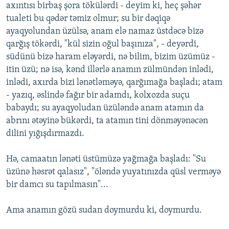
axıntısı birbaş şora tökülərdi - deyim ki, heç şəhər
tualeti bu qədər təmiz olmur; su bir dəqiqə
ayaqyolundan üzülsə, anam elə namaz üstdəcə bizə
qarğış tökərdi, "kül sizin oğul başınıza", - deyərdi,
südünü bizə haram eləyərdi, nə bilim, bizim üzümüz -
itin üzü; nə isə, kənd illərlə anamın zülmündən inlədi,
inlədi, axırda bizi lənətləməyə, qarğımağa başladı; atam
- yazıq, əslində fağır bir adamdı, kolxozda suçu
babaydı; su ayaqyoludan üzüləndə anam atamın da
abrını ətəyinə bükərdi, ta atamın tini dönməyənəcən
dilini yığışdırmazdı.
Hə, camaatın lənəti üstümüzə yağmağa başladı: "Su
üzünə həsrət qalasız", "öləndə yuyatınızda qüsl verməyə
bir damcı su tapılmasın"...
Ama anamın gözü sudan doymurdu ki, doymurdu.