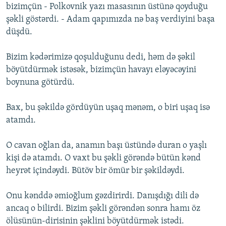
bizimçün - Polkovnik yazı masasının üstünə qoyduğu
şəkli göstərdi. - Adam qapımızda nə baş verdiyini başa
düşdü.
Bizim kədərimizə qoşulduğunu dedi, həm də şəkil
böyütdürmək istəsək, bizimçün havayı eləyəcəyini
boynuna götürdü.
Bax, bu şəkildə gördüyün uşaq mənəm, o biri uşaq isə
atamdı.
O cavan oğlan da, anamın başı üstündə duran o yaşlı
kişi də atamdı. O vaxt bu şəkli görəndə bütün kənd
heyrət içindəydi. Bütöv bir ömür bir şəkildəydi.
Onu kənddə əmioğlum gəzdirirdi. Danışdığı dili də
ancaq o bilirdi. Bizim şəkli görəndən sonra hamı öz
ölüsünün-dirisinin şəklini böyütdürmək istədi.