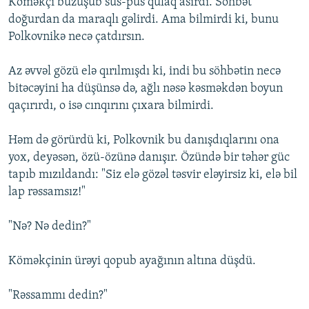
Köməkçi büzüşüb sus-pus qulaq asırdı. Söhbət
doğurdan da maraqlı gəlirdi. Ama bilmirdi ki, bunu
Polkovnikə necə çatdırsın.
Az əvvəl gözü elə qırılmışdı ki, indi bu söhbətin necə
bitəcəyini ha düşünsə də, ağlı nəsə kəsməkdən boyun
qaçırırdı, o isə cınqırını çıxara bilmirdi.
Həm də görürdü ki, Polkovnik bu danışdıqlarını ona
yox, deyəsən, özü-özünə danışır. Özündə bir təhər güc
tapıb mızıldandı: "Siz elə gözəl təsvir eləyirsiz ki, elə bil
lap rəssamsız!"
"Nə? Nə dedin?"
Köməkçinin ürəyi qopub ayağının altına düşdü.
"Rəssammı dedin?"