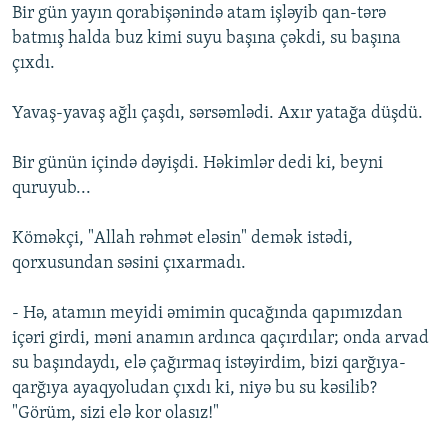
Bir gün yayın qorabişənində atam işləyib qan-tərə
batmış halda buz kimi suyu başına çəkdi, su başına
çıxdı.
Yavaş-yavaş ağlı çaşdı, sərsəmlədi. Axır yatağa düşdü.
Bir günün içində dəyişdi. Həkimlər dedi ki, beyni
quruyub...
Köməkçi, "Allah rəhmət eləsin" demək istədi,
qorxusundan səsini çıxarmadı.
- Hə, atamın meyidi əmimin qucağında qapımızdan
içəri girdi, məni anamın ardınca qaçırdılar; onda arvad
su başındaydı, elə çağırmaq istəyirdim, bizi qarğıya-
qarğıya ayaqyoludan çıxdı ki, niyə bu su kəsilib?
"Görüm, sizi elə kor olasız!"