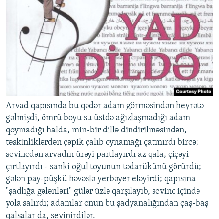
Arvad qapısında bu qədər adam görməsindən heyrətə
gəlmişdi, ömrü boyu su üstdə ağızlaşmadığı adam
qoymadığı halda, min-bir dillə dindirilməsindən,
təskinliklərdən çəpik çalıb oynamağı çatmırdı bircə;
sevincdən arvadın ürəyi partlayırdı az qala; çiçəyi
çırtlayırdı - sanki oğul toyunun tədarükünü görürdü;
gələn pay-püşkü həvəslə yerbəyer eləyirdi; qapısına
"şadlığa gələnləri" gülər üzlə qarşılayıb, sevinc içində
yola salırdı; adamlar onun bu şadyanalığından çaş-baş
qalsalar da, sevinirdilər.