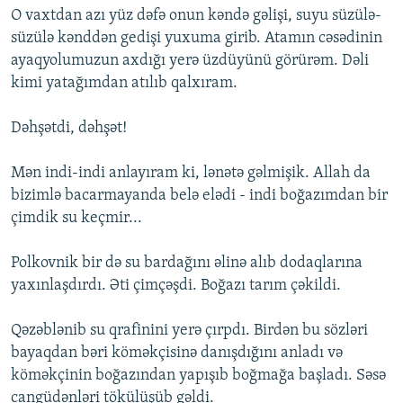
O vaxtdan azı yüz dəfə onun kəndə gəlişi, suyu süzülə-
süzülə kənddən gedişi yuxuma girib. Atamın cəsədinin
ayaqyolumuzun axdığı yerə üzdüyünü görürəm. Dəli
kimi yatağımdan atılıb qalxıram.
Dəhşətdi, dəhşət!
Mən indi-indi anlayıram ki, lənətə gəlmişik. Allah da
bizimlə bacarmayanda belə elədi - indi boğazımdan bir
çimdik su keçmir...
Polkovnik bir də su bardağını əlinə alıb dodaqlarına
yaxınlaşdırdı. Əti çimçəşdi. Boğazı tarım çəkildi.
Qəzəblənib su qrafinini yerə çırpdı. Birdən bu sözləri
bayaqdan bəri köməkçisinə danışdığını anladı və
köməkçinin boğazından yapışıb boğmağa başladı. Səsə
cangüdənləri tökülüşüb gəldi.