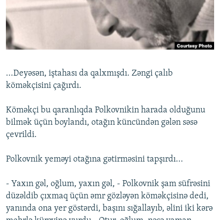
İNFOQRAFIKA
AZƏRBAYCAN ƏDƏBIYYATI KITABXANASI
MISSIYAMIZ
BIZI IZLƏ
KARIKATURA
İSLAM VƏ DEMOKRATIYA
PEŞƏ ETIKASI VƏ JURNALISTIKA STANDARTLARIMIZ
İZ - MƏDƏNIYYƏT PROQRAMI
MATERIALLARIMIZDAN ISTIFADƏ
AZADLIQRADIOSU MOBIL TELEFONUNUZDA
RFE/RL-in bütün saytları
...Deyəsən, iştahası da qalxmışdı. Zəngi çalıb
BIZIMLƏ ƏLAQƏ
köməkçisini çağırdı.
XƏBƏR BÜLLETENLƏRIMIZ
Köməkçi bu qaranlıqda Polkovnikin harada olduğunu
bilmək üçün boylandı, otağın küncündən gələn səsə
çevrildi.
Polkovnik yeməyi otağına gətirməsini tapşırdı...
- Yaxın gəl, oğlum, yaxın gəl, - Polkovnik şam süfrəsini
düzəldib çıxmaq üçün əmr gözləyən köməkçisinə dedi,
yanında ona yer göstərdi, başını sığallayıb, əlini iki kərə