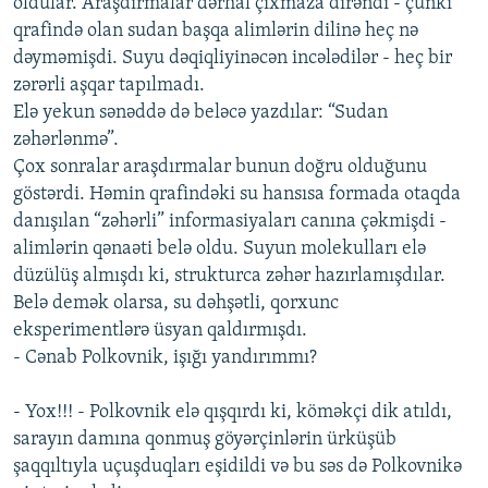
oldular. Araşdırmalar dərhal çıxmaza dirəndi - çünki
qrafində olan sudan başqa alimlərin dilinə heç nə
dəyməmişdi. Suyu dəqiqliyinəcən incələdilər - heç bir
zərərli aşqar tapılmadı.
Elə yekun sənəddə də beləcə yazdılar: “Sudan
zəhərlənmə”.
Çox sonralar araşdırmalar bunun doğru olduğunu
göstərdi. Həmin qrafindəki su hansısa formada otaqda
danışılan “zəhərli” informasiyaları canına çəkmişdi -
alimlərin qənaəti belə oldu. Suyun molekulları elə
düzülüş almışdı ki, strukturca zəhər hazırlamışdılar.
Belə demək olarsa, su dəhşətli, qorxunc
eksperimentlərə üsyan qaldırmışdı.
- Cənab Polkovnik, işığı yandırımmı?
- Yox!!! - Polkovnik elə qışqırdı ki, köməkçi dik atıldı,
sarayın damına qonmuş göyərçinlərin ürküşüb
şaqqıltıyla uçuşduqları eşidildi və bu səs də Polkovnikə