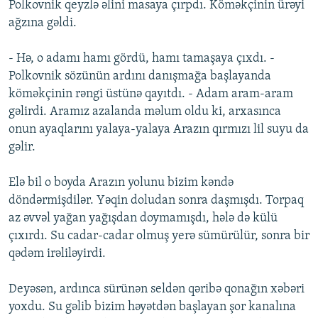
Polkovnik qeyzlə əlini masaya çırpdı. Köməkçinin ürəyi
ağzına gəldi.
- Hə, o adamı hamı gördü, hamı tamaşaya çıxdı. -
Polkovnik sözünün ardını danışmağa başlayanda
köməkçinin rəngi üstünə qayıtdı. - Adam aram-aram
gəlirdi. Aramız azalanda məlum oldu ki, arxasınca
onun ayaqlarını yalaya-yalaya Arazın qırmızı lil suyu da
gəlir.
Elə bil o boyda Arazın yolunu bizim kəndə
döndərmişdilər. Yəqin doludan sonra daşmışdı. Torpaq
az əvvəl yağan yağışdan doymamışdı, hələ də külü
çıxırdı. Su cadar-cadar olmuş yerə sümürülür, sonra bir
qədəm irəliləyirdi.
Deyəsən, ardınca sürünən seldən qəribə qonağın xəbəri
yoxdu. Su gəlib bizim həyətdən başlayan şor kanalına