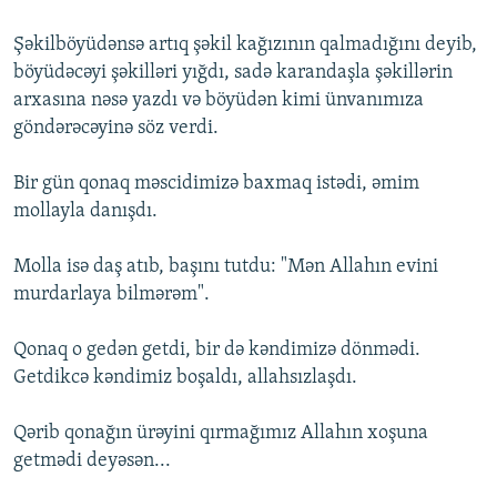
Şəkilböyüdənsə artıq şəkil kağızının qalmadığını deyib,
böyüdəcəyi şəkilləri yığdı, sadə karandaşla şəkillərin
arxasına nəsə yazdı və böyüdən kimi ünvanımıza
göndərəcəyinə söz verdi.
Bir gün qonaq məscidimizə baxmaq istədi, əmim
mollayla danışdı.
Molla isə daş atıb, başını tutdu: "Mən Allahın evini
murdarlaya bilmərəm".
Qonaq o gedən getdi, bir də kəndimizə dönmədi.
Getdikcə kəndimiz boşaldı, allahsızlaşdı.
Qərib qonağın ürəyini qırmağımız Allahın xoşuna
getmədi deyəsən...