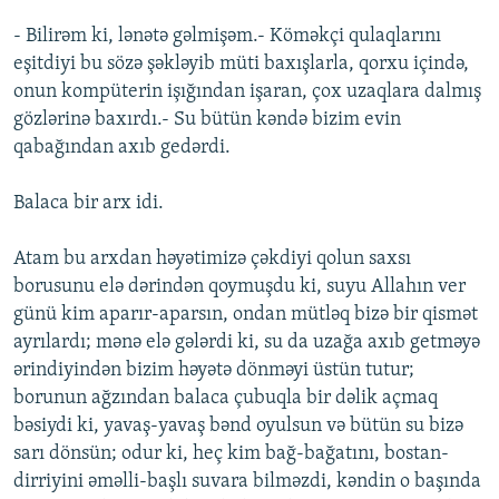
- Bilirəm ki, lənətə gəlmişəm.- Köməkçi qulaqlarını
eşitdiyi bu sözə şəkləyib müti baxışlarla, qorxu içində,
onun kompüterin işığından işaran, çox uzaqlara dalmış
gözlərinə baxırdı.- Su bütün kəndə bizim evin
qabağından axıb gedərdi.
Balaca bir arx idi.
Atam bu arxdan həyətimizə çəkdiyi qolun saxsı
borusunu elə dərindən qoymuşdu ki, suyu Allahın ver
günü kim aparır-aparsın, ondan mütləq bizə bir qismət
ayrılardı; mənə elə gələrdi ki, su da uzağa axıb getməyə
ərindiyindən bizim həyətə dönməyi üstün tutur;
borunun ağzından balaca çubuqla bir dəlik açmaq
bəsiydi ki, yavaş-yavaş bənd oyulsun və bütün su bizə
sarı dönsün; odur ki, heç kim bağ-bağatını, bostan-
dirriyini əməlli-başlı suvara bilməzdi, kəndin o başında