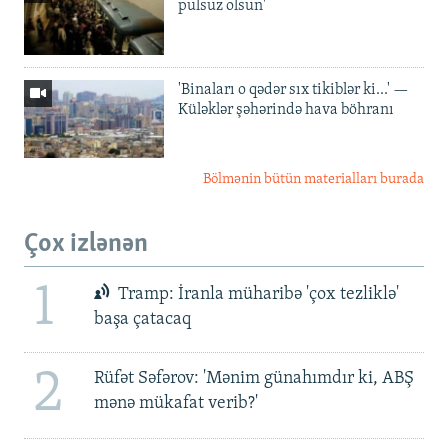
pulsuz olsun'
'Binaları o qədər sıx tikiblər ki...' —
Küləklər şəhərində hava böhranı
Bölmənin bütün materialları burada
Çox izlənən
1
Tramp: İranla müharibə 'çox tezliklə'
başa çatacaq
2
Rüfət Səfərov: 'Mənim günahımdır ki, ABŞ
mənə mükafat verib?'