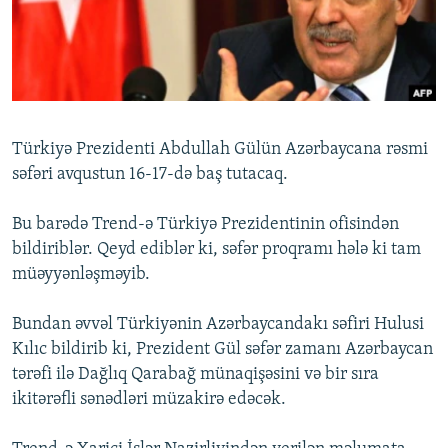
İNFOQRAFIKA
AZƏRBAYCAN ƏDƏBIYYATI KITABXANASI
MISSIYAMIZ
BIZI IZLƏ
KARIKATURA
İSLAM VƏ DEMOKRATIYA
PEŞƏ ETIKASI VƏ JURNALISTIKA STANDARTLARIMIZ
İZ - MƏDƏNIYYƏT PROQRAMI
MATERIALLARIMIZDAN ISTIFADƏ
AZADLIQRADIOSU MOBIL TELEFONUNUZDA
RFE/RL-in bütün saytları
Türkiyə Prezidenti Abdullah Gülün Azərbaycana rəsmi
BIZIMLƏ ƏLAQƏ
səfəri avqustun 16-17-də baş tutacaq.
XƏBƏR BÜLLETENLƏRIMIZ
Bu barədə Trend-ə Türkiyə Prezidentinin ofisindən
bildiriblər. Qeyd ediblər ki, səfər proqramı hələ ki tam
müəyyənləşməyib.
Bundan əvvəl Türkiyənin Azərbaycandakı səfiri Hulusi
Kılıc bildirib ki, Prezident Gül səfər zamanı Azərbaycan
tərəfi ilə Dağlıq Qarabağ münaqişəsini və bir sıra
ikitərəfli sənədləri müzakirə edəcək.