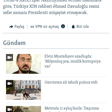
Trend-ə Xarici İşlər Nazirliyindən verilən məlumata
görə, Türkiyə XİN rəhbəri Əhməd Davudoğlu rəsmi
səfər zamanı Prezidenti müşayiət etməyəcək.
Paylaş
VPN-siz açmaq
Bizi izlə
Gündəm
Elvin Mustafayev azadlıqda:
'Milyonluq yox, minlik korrupsiya
var'
Gürcüstan ali təhsili pulsuz etdi
Metroda 11 aylıq fasilə: 'Daşınma