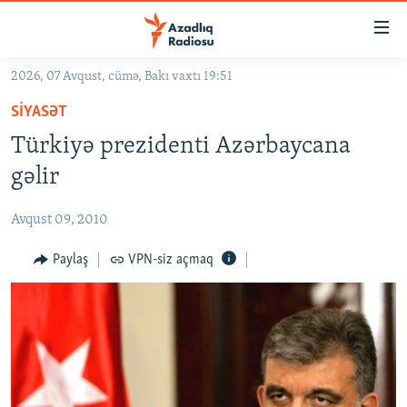
Keçid
linkləri
Əsas
2026, 07 Avqust, cümə, Bakı vaxtı 19:51
məzmuna
GÜNDƏM
SIYASƏT
qayıt
#İZAHLA
Əsas
Türkiyə prezidenti Azərbaycana
KORRUPSIOMETR
naviqasiyaya
gəlir
qayıt
#ƏSLINDƏ
Axtarışa
Avqust 09, 2010
FƏRQƏ BAX
keç
QANUNI DOĞRU
Paylaş
VPN-siz açmaq
ARAŞDIRMA
MULTIMEDIA
RADIO ARXIV
VIDEO
HAQQIMIZDA
FOTOQALEREYA
OXU ZALI