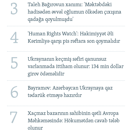
3
Taleh Bağırovun xanımı: 'Məktəbdəki
hadisədən əvvəl oğlumun ölkədən çıxışına
qadağa qoyulmuşdu'
4
'Human Rights Watch': Hakimiyyət Əli
Kərimliyə qarşı pis rəftara son qoymalıdır
5
Ukraynanın keçmiş səfiri qanunsuz
varlanmada ittiham olunur: 134 min dollar
girov ödəməlidir
6
Bayramov: Azərbaycan Ukraynaya qaz
tədarük etməyə hazırdır
7
Xaçmaz bazarının sahibinin qətli Avropa
Məhkəməsində: Hökumətdən cavab tələb
olunur