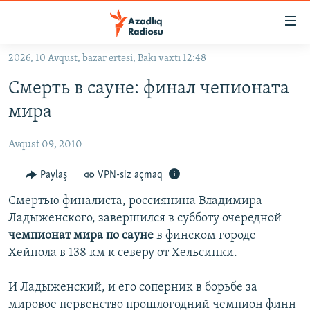
Keçid
linkləri
Əsas
2026, 10 Avqust, bazar ertəsi, Bakı vaxtı 12:48
məzmuna
GÜNDƏM
Смерть в сауне: финал чепионата
qayıt
#İZAHLA
Əsas
мира
KORRUPSIOMETR
naviqasiyaya
qayıt
Avqust 09, 2010
#ƏSLINDƏ
Axtarışa
FƏRQƏ BAX
Paylaş
VPN-siz açmaq
keç
QANUNI DOĞRU
Смертью финалиста, россиянина Владимира
Ладыженского, завершился в субботу очередной
ARAŞDIRMA
чемпионат мира по сауне
в финском городе
MULTIMEDIA
Хейнола в 138 км к северу от Хельсинки.
RADIO ARXIV
VIDEO
И Ладыженский, и его соперник в борьбе за
HAQQIMIZDA
FOTOQALEREYA
OXU ZALI
мировое первенство прошлогодний чемпион финн