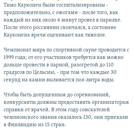
Тимо Кауконен были госпитализированы -
İNFOQRAFIKA
AZƏRBAYCAN ƏDƏBIYYATI KITABXANASI
MISSIYAMIZ
BIZI IZLƏ
предположительно, с ожогами - после того, как
KARIKATURA
İSLAM VƏ DEMOKRATIYA
PEŞƏ ETIKASI VƏ JURNALISTIKA STANDARTLARIMIZ
каждый из них около 6 минут провел в парилке.
После этого россиянин скончался, а состояние
İZ - MƏDƏNIYYƏT PROQRAMI
MATERIALLARIMIZDAN ISTIFADƏ
Кауконена врачи оценивают как тяжелое.
AZADLIQRADIOSU MOBIL TELEFONUNUZDA
RFE/RL-in bütün saytları
BIZIMLƏ ƏLAQƏ
Чемпионат мира по спортивной сауне проводится с
1999 года; от его участников требуется как можно
XƏBƏR BÜLLETENLƏRIMIZ
дольше провести в парной, разогретой до 110
градусов по Цельсию, - при том что каждые 30
секунд на камни выливается пол-литра воды.
Чтобы быть допущенным до соревнований,
конкурсанты должны предоставить организаторам
справки от врачей. В этом году соискателей
чемпионского звания оказалось 130, они приехали
в Финляндию из 15 стран.