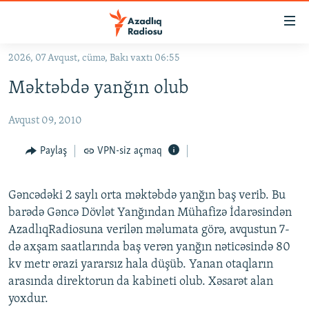
Keçid
linkləri
Əsas
2026, 07 Avqust, cümə, Bakı vaxtı 06:55
məzmuna
GÜNDƏM
Məktəbdə yanğın olub
qayıt
#İZAHLA
Əsas
Avqust 09, 2010
KORRUPSIOMETR
naviqasiyaya
qayıt
#ƏSLINDƏ
Paylaş
VPN-siz açmaq
Axtarışa
FƏRQƏ BAX
keç
Gəncədəki 2 saylı orta məktəbdə yanğın baş verib. Bu
QANUNI DOĞRU
barədə Gəncə Dövlət Yanğından Mühafizə İdarəsindən
ARAŞDIRMA
AzadlıqRadiosuna verilən məlumata görə, avqustun 7-
də axşam saatlarında baş verən yanğın nəticəsində 80
MULTIMEDIA
kv metr ərazi yararsız hala düşüb. Yanan otaqların
RADIO ARXIV
VIDEO
arasında direktorun da kabineti olub. Xəsarət alan
HAQQIMIZDA
FOTOQALEREYA
OXU ZALI
yoxdur.