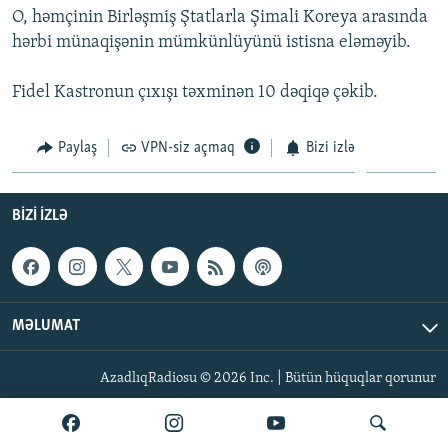
O, həmçinin Birləşmiş Ştatlarla Şimali Koreya arasında
İNFOQRAFIKA
AZƏRBAYCAN ƏDƏBIYYATI KITABXANASI
MISSIYAMIZ
BIZI IZLƏ
hərbi münaqişənin mümkünlüyünü istisna eləməyib.
KARIKATURA
İSLAM VƏ DEMOKRATIYA
PEŞƏ ETIKASI VƏ JURNALISTIKA STANDARTLARIMIZ
Fidel Kastronun çıxışı təxminən 10 dəqiqə çəkib.
İZ - MƏDƏNIYYƏT PROQRAMI
MATERIALLARIMIZDAN ISTIFADƏ
AZADLIQRADIOSU MOBIL TELEFONUNUZDA
RFE/RL-in bütün saytları
Paylaş
VPN-siz açmaq
Bizi izlə
BIZIMLƏ ƏLAQƏ
XƏBƏR BÜLLETENLƏRIMIZ
BIZI IZLƏ
MƏLUMAT
AzadlıqRadiosu © 2026 Inc. | Bütün hüquqlar qorunur