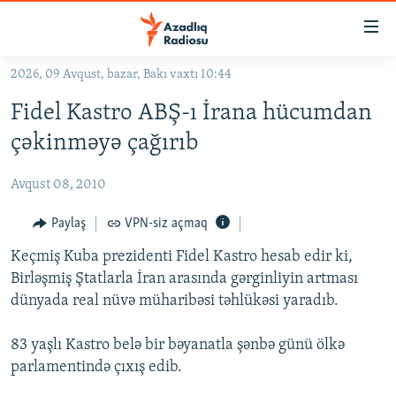
Keçid
linkləri
Əsas
2026, 09 Avqust, bazar, Bakı vaxtı 10:44
məzmuna
GÜNDƏM
Fidel Kastro ABŞ-ı İrana hücumdan
qayıt
#İZAHLA
Əsas
çəkinməyə çağırıb
KORRUPSIOMETR
naviqasiyaya
qayıt
Avqust 08, 2010
#ƏSLINDƏ
Axtarışa
FƏRQƏ BAX
Paylaş
VPN-siz açmaq
keç
QANUNI DOĞRU
Keçmiş Kuba prezidenti Fidel Kastro hesab edir ki,
Birləşmiş Ştatlarla İran arasında gərginliyin artması
ARAŞDIRMA
dünyada real nüvə müharibəsi təhlükəsi yaradıb.
MULTIMEDIA
83 yaşlı Kastro belə bir bəyanatla şənbə günü ölkə
RADIO ARXIV
VIDEO
parlamentində çıxış edib.
HAQQIMIZDA
FOTOQALEREYA
OXU ZALI