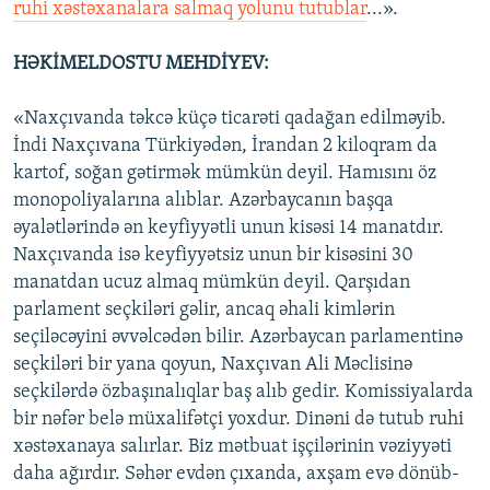
ruhi xəstəxanalara salmaq yolunu tutublar
...».
HƏKİMELDOSTU MEHDİYEV:
«Naxçıvanda təkcə küçə ticarəti qadağan edilməyib.
İndi Naxçıvana Türkiyədən, İrandan 2 kiloqram da
kartof, soğan gətirmək mümkün deyil. Hamısını öz
monopoliyalarına alıblar. Azərbaycanın başqa
əyalətlərində ən keyfiyyətli unun kisəsi 14 manatdır.
Naxçıvanda isə keyfiyyətsiz unun bir kisəsini 30
manatdan ucuz almaq mümkün deyil. Qarşıdan
parlament seçkiləri gəlir, ancaq əhali kimlərin
seçiləcəyini əvvəlcədən bilir. Azərbaycan parlamentinə
seçkiləri bir yana qoyun, Naxçıvan Ali Məclisinə
seçkilərdə özbaşınalıqlar baş alıb gedir. Komissiyalarda
bir nəfər belə müxalifətçi yoxdur. Dinəni də tutub ruhi
xəstəxanaya salırlar. Biz mətbuat işçilərinin vəziyyəti
daha ağırdır. Səhər evdən çıxanda, axşam evə dönüb-