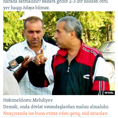
harada satmalıdır? Bazara gedib 2-3 litr süddən ötrü
yer haqqı ödəyə bilməz.
Həkimeldostu Mehdiyev
Deməli, onda dövlət vətəndaşlardan malını almalıdır.
Naxçıvanda isə buna etiraz edən qatıq, süd satanları