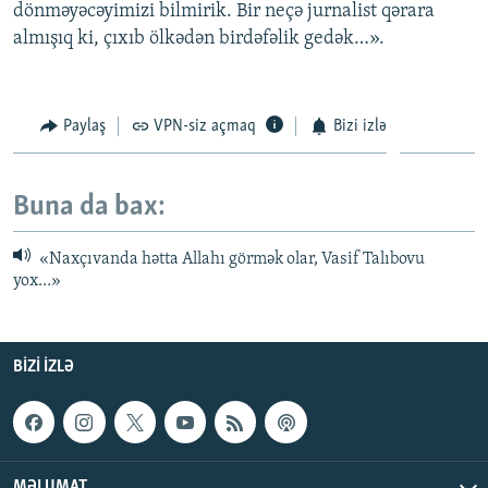
dönməyəcəyimizi bilmirik. Bir neçə jurnalist qərara
almışıq ki, çıxıb ölkədən birdəfəlik gedək…».
Paylaş
VPN-siz açmaq
Bizi izlə
Buna da bax:
«Naxçıvanda hətta Allahı görmək olar, Vasif Talıbovu
yox…»
BIZI IZLƏ
MƏLUMAT