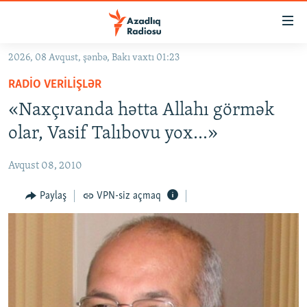
Keçid
linkləri
Əsas
2026, 08 Avqust, şənbə, Bakı vaxtı 01:23
məzmuna
GÜNDƏM
RADIO VERILIŞLƏR
qayıt
#İZAHLA
Əsas
«Naxçıvanda hətta Allahı görmək
KORRUPSIOMETR
naviqasiyaya
olar, Vasif Talıbovu yox…»
qayıt
#ƏSLINDƏ
Axtarışa
Avqust 08, 2010
FƏRQƏ BAX
keç
QANUNI DOĞRU
Paylaş
VPN-siz açmaq
ARAŞDIRMA
MULTIMEDIA
RADIO ARXIV
VIDEO
HAQQIMIZDA
FOTOQALEREYA
OXU ZALI