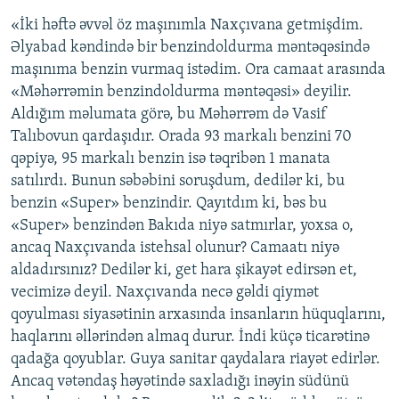
«İki həftə əvvəl öz maşınımla Naxçıvana getmişdim.
Əlyabad kəndində bir benzindoldurma məntəqəsində
maşınıma benzin vurmaq istədim. Ora camaat arasında
«Məhərrəmin benzindoldurma məntəqəsi» deyilir.
Aldığım məlumata görə, bu Məhərrəm də Vasif
Talıbovun qardaşıdır. Orada 93 markalı benzini 70
qəpiyə, 95 markalı benzin isə təqribən 1 manata
satılırdı. Bunun səbəbini soruşdum, dedilər ki, bu
benzin «Super» benzindir. Qayıtdım ki, bəs bu
«Super» benzindən Bakıda niyə satmırlar, yoxsa o,
ancaq Naxçıvanda istehsal olunur? Camaatı niyə
aldadırsınız? Dedilər ki, get hara şikayət edirsən et,
vecimizə deyil. Naxçıvanda necə gəldi qiymət
qoyulması siyasətinin arxasında insanların hüquqlarını,
haqlarını əllərindən almaq durur. İndi küçə ticarətinə
qadağa qoyublar. Guya sanitar qaydalara riayət edirlər.
Ancaq vətəndaş həyətində saxladığı inəyin südünü