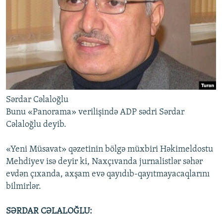
İNFOQRAFIKA
AZƏRBAYCAN ƏDƏBIYYATI KITABXANASI
MISSIYAMIZ
BIZI IZLƏ
KARIKATURA
İSLAM VƏ DEMOKRATIYA
PEŞƏ ETIKASI VƏ JURNALISTIKA STANDARTLARIMIZ
İZ - MƏDƏNIYYƏT PROQRAMI
MATERIALLARIMIZDAN ISTIFADƏ
AZADLIQRADIOSU MOBIL TELEFONUNUZDA
RFE/RL-in bütün saytları
BIZIMLƏ ƏLAQƏ
XƏBƏR BÜLLETENLƏRIMIZ
Sərdar Cəlaloğlu
Bunu «Panorama» verilişində ADP sədri Sərdar
Cəlaloğlu deyib.
«Yeni Müsavat» qəzetinin bölgə müxbiri Həkimeldostu
Mehdiyev isə deyir ki, Naxçıvanda jurnalistlər səhər
evdən çıxanda, axşam evə qayıdıb-qayıtmayacaqlarını
bilmirlər.
SƏRDAR CƏLALOĞLU: