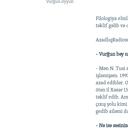
Vurğun Əyyub
Filologiya elm
təklif gəlib v
AzadlıqRadiosu
- Vurğun bəy n
- Mən N. Tusi 
işləmişəm. 199
azad ediblər. 
ötən il Xəzər U
təklif edib. 
çıxış yolu kimi
gedib ailəmi 
- Nə isə səsini