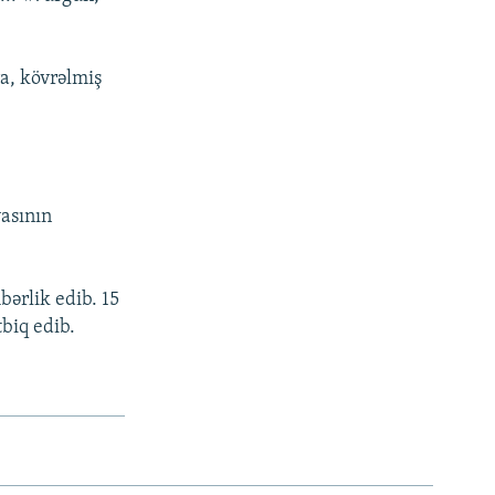
ra, kövrəlmiş
asının
bərlik edib. 15
tbiq edib.