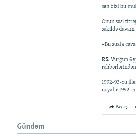
sən bizi bu mü
Onun səsi titrə
şəkildə davam 
«Bu suala cava
P.S.
Vurğun Əyy
rəhbərlərindən 
1992-93-cü ill
noyabr 1992-ci 
Paylaş
Gündəm