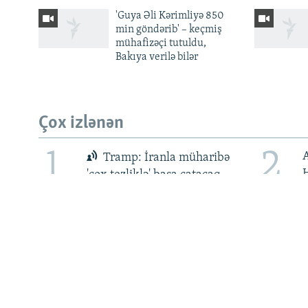
'Guya Əli Kərimliyə 850
min göndərib' – keçmiş
mühafizəçi tutuldu,
Bakıya verilə bilər
BIZI IZLƏ
Çox izlənən
RFE/RL-in bütün saytları
1
2
Tramp: İranla müharibə
H
'çox tezliklə' başa çatacaq
ü
5
6
'Guya Əli Kərimliyə 850
min göndərib' – keçmiş
e
mühafizəçi tutuldu, Bakıya
verilə bilər