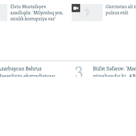
Elvin Mustafayev
Gürcüstan ali t
azadlıqda: 'Milyonluq yox,
pulsuz etdi
minlik korrupsiya var'
3
Azərbaycan Bəhruz
Rüfət Səfərov: 'M
əsənlinin ekstradisiyası
günahımdır ki, A
çün hələlik müraciət
mükafat verib?'
etməyib
7
Bayramov: Azərbaycan
'Human Rights Wat
Ukraynaya qaz tədarük
Hakimiyyət Əli Kə
tməyə hazırdır
qarşı pis rəftara so
qoymalıdır