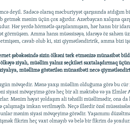
yimcə deyil. Sadəcə olaraq məcburiyyət qarşısında atdığım b
ib getmək mənim üçün çox ağırdır. Azərbaycan xalqına qarşı
xdur. Hər yerdə hörmətlə qarşılanmışam, hər hansı bir idar
ət görmüşəm. Amma hansı müəssisəyə, idarəyə öz sahəm üz
etmişəm, cavab olub ki, sizi qiymətləndiririk, amma bizi iş
ernet şəbəkəsində sizin ölkəni tərk etmənizə münasibət bild
 ölkəyə ziyalı, müəllim yalnız seçkiləri saxtalaşdırmaq üçün
iyalıya, müəllimə göstərilən münasibəti necə qiymətləndiri
zgün mövqedir. Mənə yaxşı müəllim olduğuma görə bu cür
əni siyasi mövqeyimə görə heç bir ali məktəbə və ya Elmlə
lar. Mənim həyat yoldaşım ali təhsilli müəllimədir, ona da 
ə çalışmağa imkan verilməyib. Neçə illərdir özəl müəssisələ
 bunlar mənim siyasi mövqeyimə görədir. Yaşamımı düzəltmə
şmək fikrim heç vaxt olmayıb və belə bir fikrim də yoxdur