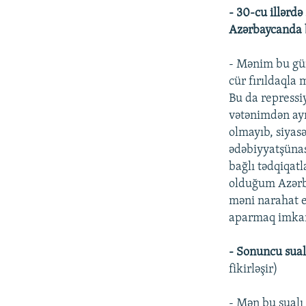
- 30-cu illərdə
Azərbaycanda b
- Mənim bu gün
cür fırıldaqla
Bu da repress
vətənimdən ayr
olmayıb, siyas
ədəbiyyatşünas
bağlı tədqiqa
olduğum Azərba
məni narahat e
aparmaq imkan
- Sonuncu sual
fikirləşir)
- Mən bu sualı