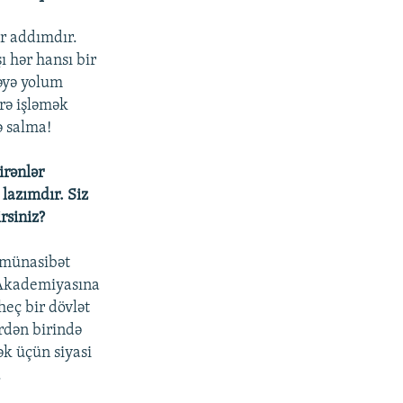
ir addımdır.
 hər hansı bir
əyə yolum
rə işləmək
ə salma!
irənlər
 lazımdır. Siz
rsiniz?
 münasibət
r Akademiyasına
heç bir dövlət
rdən birində
k üçün siyasi
.