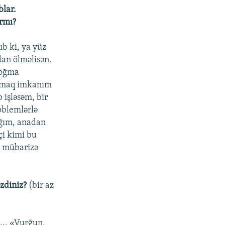
blar.
ırmı?
b ki, ya yüz
dan ölməlisən.
doğma
olmaq imkanım
 işləsəm, bir
oblemlərlə
ığım, anadan
çi kimi bu
ə mübarizə
əzdiniz?
(bir az
... «Vurğun,