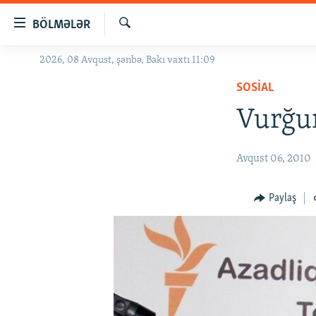
Keçid
BÖLMƏLƏR
linkləri
Axtar
Əsas
2026, 08 Avqust, şənbə, Bakı vaxtı 11:09
GÜNDƏM
məzmuna
SOSIAL
#İZAHLA
qayıt
Əsas
Vurğun
KORRUPSIOMETR
naviqasiyaya
#ƏSLINDƏ
qayıt
Avqust 06, 2010
Axtarışa
FƏRQƏ BAX
keç
QANUNI DOĞRU
Paylaş
ARAŞDIRMA
MULTIMEDIA
RADIO ARXIV
VIDEO
HAQQIMIZDA
FOTOQALEREYA
OXU ZALI