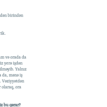
ndən birindən
rik.
am və orada da
iz yerə işdən
ilməyib. Yalnız
sa da, mənə iş
. Vəziyyətdən
r olaraq, ora
iz bu qərar?