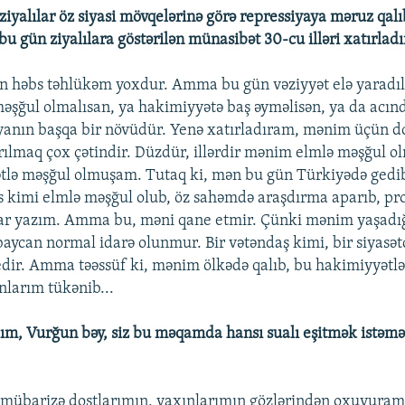
 ziyalılar öz siyasi mövqelərinə görə repressiyaya məruz qalı
u gün ziyalılara göstərilən münasibət 30-cu illəri xatırlad
 həbs təhlükəm yoxdur. Amma bu gün vəziyyət elə yaradılı
 məşğul olmalısan, ya hakimiyyətə baş əyməlisən, ya da acın
iyanın başqa bir növüdür. Yenə xatırladıram, mənim üçün 
ılmaq çox çətindir. Düzdür, illərdir mənim elmlə məşğul 
ətlə məşğul olmuşam. Tutaq ki, mən bu gün Türkiyədə gedib
 kimi elmlə məşğul olub, öz sahəmdə araşdırma aparıb, pr
tlar yazım. Amma bu, məni qane etmir. Çünki mənim yaşad
ycan normal idarə olunmur. Bir vətəndaş kimi, bir siyasət
dir. Amma təəssüf ki, mənim ölkədə qalıb, bu hakimiyyətl
larım tükənib...
ım, Vurğun bəy, siz bu məqamda hansı sualı eşitmək istəm
 mübarizə dostlarımın, yaxınlarımın gözlərindən oxuyuram