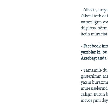
- Əlbəttə, ürə
Ölkəni tərk ed
narazılığım yo
düşübsə, hörm
üçün müraciət 
- Facebook int
yazıblar ki, bu
Azərbaycanda z
- Tamamilə dü
göstərilmir. M
yaxın buraxmır
müəssisələrind
çalışır. Bütün
mövqeyimi dəyi