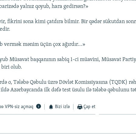
barizədə yalnız qoyub, hara gedirsən?»
yir, fikrini sona kimi çatdıra bilmir. Bir qədər sükutdan son
edir.
b vermək mənim üçün çox ağırdır...»
ub Müsavat başqanının sabiq 1-ci müavini, Müsavat Partiy
biri olub.
ərdə o, Tələbə Qəbulu üzrə Dövlət Komissiyasına (TQDK) rəh
ildə Azərbaycanda ilk dəfə test üsulu ilə tələbə qəbulunu tə
VPN-siz açmaq
Bizi izlə
Çap et