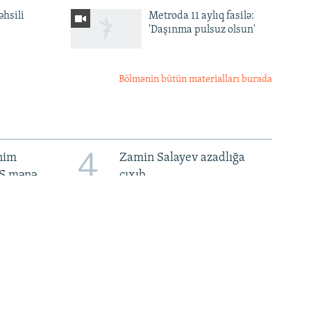
əhsili
Metroda 11 aylıq fasilə:
'Daşınma pulsuz olsun'
Bölmənin bütün materialları burada
4
ənim
Zamin Salayev azadlığa
BŞ mənə
çıxıb
8
ch':
Ukraynanın keçmiş səfiri
rimliyə
qanunsuz varlanmada
n
ittiham olunur: 134 min
dollar girov ödəməlidir