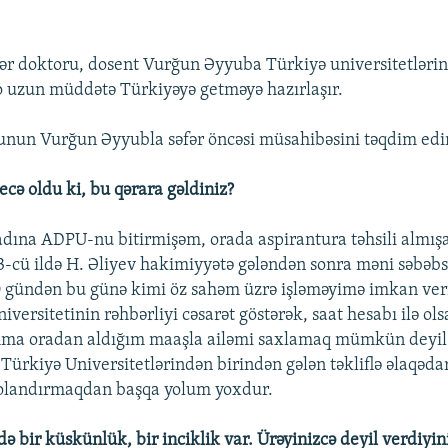
lər doktoru, dosent Vurğun Əyyuba Türkiyə universitetləri
ə o uzun müddətə Türkiyəyə getməyə hazırlaşır.
nun Vurğun Əyyubla səfər öncəsi müsahibəsini təqdim edi
ecə oldu ki, bu qərara gəldiniz?
adına ADPU-nu bitirmişəm, orada aspirantura təhsili almış
3-cü ildə H. Əliyev hakimiyyətə gələndən sonra məni səbəbs
O gündən bu günə kimi öz sahəm üzrə işləməyimə imkan ver
niversitetinin rəhbərliyi cəsarət göstərək, saat hesabı ilə ol
Amma oradan aldığım maaşla ailəmi saxlamaq mümkün deyil
 Türkiyə Universitetlərindən birindən gələn təkliflə əlaqəda
dolandırmaqdan başqa yolum yoxdur.
zdə bir küskünlük, bir inciklik var. Ürəyinizcə deyil verdiyin