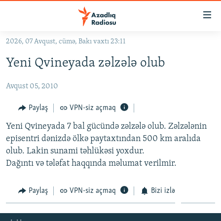
Keçid
linkləri
Əsas
2026, 07 Avqust, cümə, Bakı vaxtı 23:11
məzmuna
GÜNDƏM
Yeni Qvineyada zəlzələ olub
qayıt
#İZAHLA
Əsas
Avqust 05, 2010
KORRUPSIOMETR
naviqasiyaya
qayıt
#ƏSLINDƏ
Paylaş
VPN-siz açmaq
Axtarışa
FƏRQƏ BAX
keç
Yeni Qvineyada 7 bal gücündə zəlzələ olub. Zəlzələnin
episentri dənizdə ölkə paytaxtından 500 km aralıda
QANUNI DOĞRU
olub. Lakin sunami təhlükəsi yoxdur.
ARAŞDIRMA
Dağıntı və tələfat haqqında məlumat verilmir.
MULTIMEDIA
Paylaş
VPN-siz açmaq
Bizi izlə
RADIO ARXIV
VIDEO
HAQQIMIZDA
FOTOQALEREYA
OXU ZALI