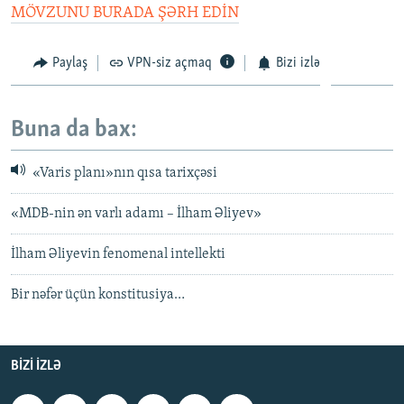
MÖVZUNU BURADA ŞƏRH EDİN
Paylaş
VPN-siz açmaq
Bizi izlə
Buna da bax:
«Varis planı»nın qısa tarixçəsi
«MDB-nin ən varlı adamı – İlham Əliyev»
İlham Əliyevin fenomenal intellekti
Bir nəfər üçün konstitusiya…
BIZI IZLƏ