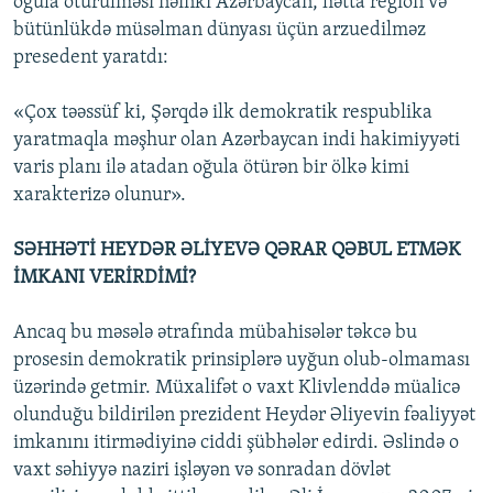
oğula ötürülməsi nəinki Azərbaycan, hətta region və
bütünlükdə müsəlman dünyası üçün arzuedilməz
presedent yaratdı:
«Çox təəssüf ki, Şərqdə ilk demokratik respublika
yaratmaqla məşhur olan Azərbaycan indi hakimiyyəti
varis planı ilə atadan oğula ötürən bir ölkə kimi
xarakterizə olunur».
SƏHHƏTİ HEYDƏR ƏLİYEVƏ QƏRAR QƏBUL ETMƏK
İMKANI VERİRDİMİ?
Ancaq bu məsələ ətrafında mübahisələr təkcə bu
prosesin demokratik prinsiplərə uyğun olub-olmaması
üzərində getmir. Müxalifət o vaxt Klivlenddə müalicə
olunduğu bildirilən prezident Heydər Əliyevin fəaliyyət
imkanını itirmədiyinə ciddi şübhələr edirdi. Əslində o
vaxt səhiyyə naziri işləyən və sonradan dövlət