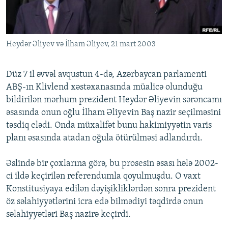
İNFOQRAFIKA
AZƏRBAYCAN ƏDƏBIYYATI KITABXANASI
MISSIYAMIZ
BIZI IZLƏ
KARIKATURA
İSLAM VƏ DEMOKRATIYA
PEŞƏ ETIKASI VƏ JURNALISTIKA STANDARTLARIMIZ
Heydər Əliyev və İlham Əliyev, 21 mart 2003
İZ - MƏDƏNIYYƏT PROQRAMI
MATERIALLARIMIZDAN ISTIFADƏ
AZADLIQRADIOSU MOBIL TELEFONUNUZDA
RFE/RL-in bütün saytları
Düz 7 il əvvəl avqustun 4-də, Azərbaycan parlamenti
BIZIMLƏ ƏLAQƏ
ABŞ-ın Klivlend xəstəxanasında müalicə olunduğu
bildirilən mərhum prezident Heydər Əliyevin sərəncamı
XƏBƏR BÜLLETENLƏRIMIZ
əsasında onun oğlu İlham Əliyevin Baş nazir seçilməsini
təsdiq elədi. Onda müxalifət bunu hakimiyyətin varis
planı əsasında atadan oğula ötürülməsi adlandırdı.
Əslində bir çoxlarına görə, bu prosesin əsası hələ 2002-
ci ildə keçirilən referendumla qoyulmuşdu. O vaxt
Konstitusiyaya edilən dəyişikliklərdən sonra prezident
öz səlahiyyətlərini icra edə bilmədiyi təqdirdə onun
səlahiyyətləri Baş nazirə keçirdi.