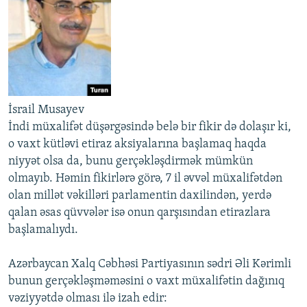
İsrail Musayev
İndi müxalifət düşərgəsində belə bir fikir də dolaşır ki,
o vaxt kütləvi etiraz aksiyalarına başlamaq haqda
niyyət olsa da, bunu gerçəkləşdirmək mümkün
olmayıb. Həmin fikirlərə görə, 7 il əvvəl müxalifətdən
olan millət vəkilləri parlamentin daxilindən, yerdə
qalan əsas qüvvələr isə onun qarşısından etirazlara
başlamalıydı.
Azərbaycan Xalq Cəbhəsi Partiyasının sədri Əli Kərimli
bunun gerçəkləşməməsini o vaxt müxalifətin dağınıq
vəziyyətdə olması ilə izah edir: