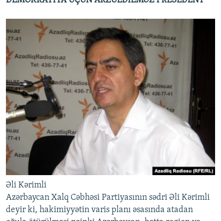
DEMOKRATİYA ÜÇÜN ARZUEDİLMƏZ PRESEDENT
Əli Kərimli
Azərbaycan Xalq Cəbhəsi Partiyasının sədri Əli Kərimli
deyir ki, hakimiyyətin varis planı əsasında atadan