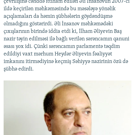
çevrilişinə cəhddə ittiham edilən Əli İnsanovun 2007-ci
ildə keçirilən məhkəməsində bu məsələyə yönəlik
açıqlamaları da həmin şübhələrin göydəndüşmə
olmadığını göstərirdi. Əli İnsanov məhkəmədəki
çıxışlarının birində iddia etdi ki, İlham Əliyevin Baş
nazir təyin edilməsi ilə bağlı verilən sərəncamın qanuni
əsası yox idi. Çünki sərəncamın parlamentə təqdim
edildiyi vaxt mərhum Heydər Əliyevin fəaliyyət
imkanını itirmədiyinə keçmiş Səhiyyə nazirinin özü də
şübhə edirdi.