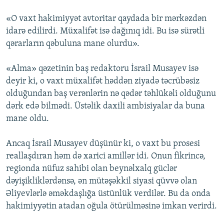
«O vaxt hakimiyyət avtoritar qaydada bir mərkəzdən
idarə edilirdi. Müxalifət isə dağınıq idi. Bu isə sürətli
qərarların qəbuluna mane olurdu».
«Alma» qəzetinin baş redaktoru İsrail Musayev isə
deyir ki, o vaxt müxalifət həddən ziyadə təcrübəsiz
olduğundan baş verənlərin nə qədər təhlükəli olduğunu
dərk edə bilmədi. Üstəlik daxili ambisiyalar da buna
mane oldu.
Ancaq İsrail Musayev düşünür ki, o vaxt bu prosesi
reallaşdıran həm də xarici amillər idi. Onun fikrincə,
regionda nüfuz sahibi olan beynəlxalq güclər
dəyişikliklərdənsə, ən mütəşəkkil siyasi qüvvə olan
Əliyevlərlə əməkdaşlığa üstünlük verdilər. Bu da onda
hakimiyyətin atadan oğula ötürülməsinə imkan verirdi.