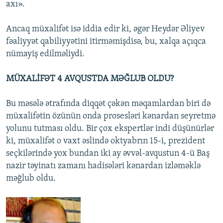
axı».
Ancaq müxalifət isə iddia edir ki, əgər Heydər Əliyev
fəaliyyət qabiliyyətini itirməmişdisə, bu, xalqa açıqca
nümayiş edilməliydi.
MÜXALİFƏT 4 AVQUSTDA MƏĞLUB OLDU?
Bu məsələ ətrafında diqqət çəkən məqamlardan biri də
müxalifətin özünün onda prosesləri kənardan seyretmə
yolunu tutması oldu. Bir çox ekspertlər indi düşünürlər
ki, müxalifət o vaxt əslində oktyabrın 15-i, prezident
seçkilərində yox bundan iki ay əvvəl-avqustun 4-ü Baş
nazir təyinatı zamanı hadisələri kənardan izləməklə
məğlub oldu.