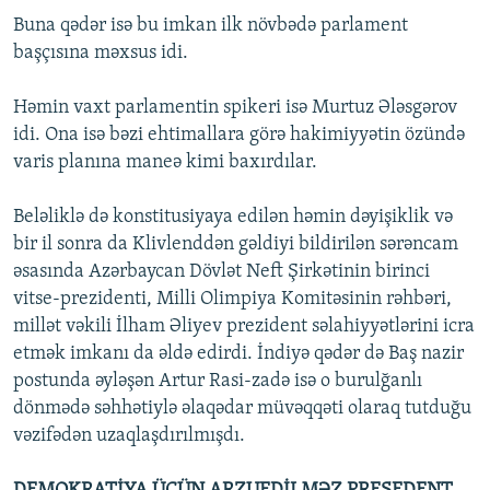
Buna qədər isə bu imkan ilk növbədə parlament
başçısına məxsus idi.
Həmin vaxt parlamentin spikeri isə Murtuz Ələsgərov
idi. Ona isə bəzi ehtimallara görə hakimiyyətin özündə
varis planına maneə kimi baxırdılar.
Beləliklə də konstitusiyaya edilən həmin dəyişiklik və
bir il sonra da Klivlenddən gəldiyi bildirilən sərəncam
əsasında Azərbaycan Dövlət Neft Şirkətinin birinci
vitse-prezidenti, Milli Olimpiya Komitəsinin rəhbəri,
millət vəkili İlham Əliyev prezident səlahiyyətlərini icra
etmək imkanı da əldə edirdi. İndiyə qədər də Baş nazir
postunda əyləşən Artur Rasi-zadə isə o burulğanlı
dönmədə səhhətiylə əlaqədar müvəqqəti olaraq tutduğu
vəzifədən uzaqlaşdırılmışdı.