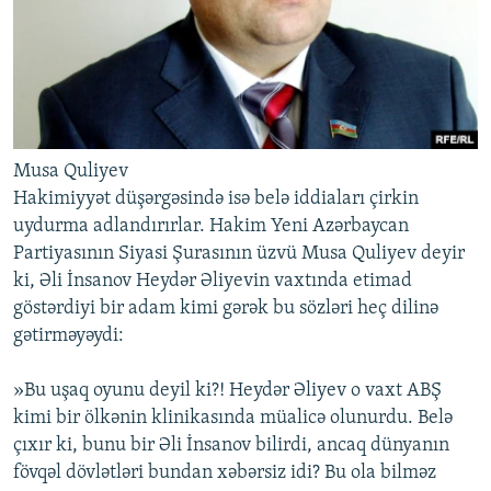
Musa Quliyev
Hakimiyyət düşərgəsində isə belə iddiaları çirkin
uydurma adlandırırlar. Hakim Yeni Azərbaycan
Partiyasının Siyasi Şurasının üzvü Musa Quliyev deyir
ki, Əli İnsanov Heydər Əliyevin vaxtında etimad
göstərdiyi bir adam kimi gərək bu sözləri heç dilinə
gətirməyəydi:
»Bu uşaq oyunu deyil ki?! Heydər Əliyev o vaxt ABŞ
kimi bir ölkənin klinikasında müalicə olunurdu. Belə
çıxır ki, bunu bir Əli İnsanov bilirdi, ancaq dünyanın
fövqəl dövlətləri bundan xəbərsiz idi? Bu ola bilməz