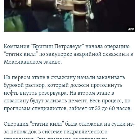
İNFOQRAFIKA
AZƏRBAYCAN ƏDƏBIYYATI KITABXANASI
MISSIYAMIZ
BIZI IZLƏ
KARIKATURA
İSLAM VƏ DEMOKRATIYA
PEŞƏ ETIKASI VƏ JURNALISTIKA STANDARTLARIMIZ
İZ - MƏDƏNIYYƏT PROQRAMI
MATERIALLARIMIZDAN ISTIFADƏ
AZADLIQRADIOSU MOBIL TELEFONUNUZDA
RFE/RL-in bütün saytları
Компания “Бритиш Петролеум” начала операцию
BIZIMLƏ ƏLAQƏ
“статик килл” по закупорке аварийной скважины в
XƏBƏR BÜLLETENLƏRIMIZ
Мексиканском заливе.
На первом этапе в скважину начали закачивать
буровой раствор, который должен протолкнуть
нефть внутрь резервуара. На втором этапе в
скважину будут заливать цемент. Весь процесс, по
прогнозам специалистов, займет от 33 до 60 часов.
Операция “статик килл” была отложена на сутки из-
за неполадок в системе гидравлического