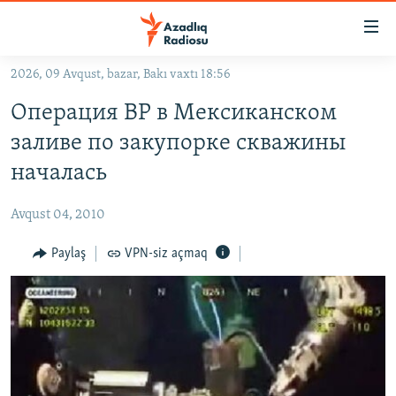
Keçid
linkləri
Əsas
2026, 09 Avqust, bazar, Bakı vaxtı 18:56
məzmuna
GÜNDƏM
Операция ВР в Мексиканском
qayıt
#İZAHLA
Əsas
заливе по закупорке скважины
KORRUPSIOMETR
naviqasiyaya
началась
qayıt
#ƏSLINDƏ
Axtarışa
Avqust 04, 2010
FƏRQƏ BAX
keç
QANUNI DOĞRU
Paylaş
VPN-siz açmaq
ARAŞDIRMA
MULTIMEDIA
RADIO ARXIV
VIDEO
HAQQIMIZDA
FOTOQALEREYA
OXU ZALI