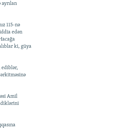
 ayrılan
ız 115-nə
iddia edən
 Hacağa
alıblar ki, güya
ediblər,
bərkitməsinə
əsi Amil
diklərini
şqasına