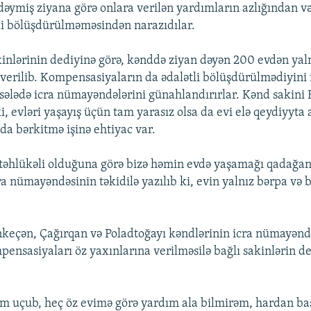
dəymiş ziyana görə onlara verilən yardımların azlığından və
tli bölüşdürülməməsindən narazıdılar.
nlərinin dediyinə görə, kənddə ziyan dəyən 200 evdən yaln
erilib. Kompensasiyaların da ədalətli bölüşdürülmədiyini 
sələdə icra nümayəndələrini günahlandırırlar. Kənd sakini
i, evləri yaşayış üçün tam yarasız olsa da evi elə qeydiyyta 
da bərkitmə işinə ehtiyac var.
təhlükəli olduğuna görə bizə həmin evdə yaşamağı qadağan 
 nümayəndəsinin təkidilə yazılıb ki, evin yalnız bərpa və 
keçən, Çağırqan və Poladtoğayı kəndlərinin icra nümayənd
pensasiyaları öz yaxınlarına verilməsilə bağlı sakinlərin de
m uçub, heç öz evimə görə yardım ala bilmirəm, hardan ba