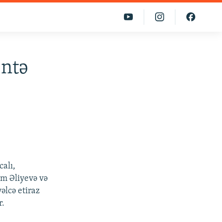
entə
alı,
am Əliyevə və
əlcə etiraz
r.