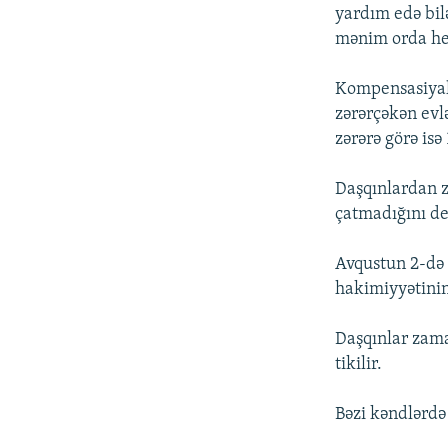
yardım edə bil
mənim orda heç
Kompensasiyala
zərərçəkən evl
zərərə görə is
Daşqınlardan z
çatmadığını de
Avqustun 2-də 
hakimiyyətinin 
Daşqınlar zama
tikilir.
Bəzi kəndlərdə 