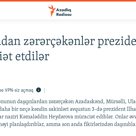
dan zərərçəkənlər prezid
ət etdilər
VPN-siz açmaq
nunun daşqınlardan zəzərçəkən Azadaskənd, Mürsəlli, Ulac
aha bir neçə kəndin sakinləri avqustun 3-də prezident İlh
ar naziri Kəmaləddin Heydərova müraciət ediblər. Onlar əvv
məyi planlaşdırıblar, amma son anda fikirlərindən daşınıbla