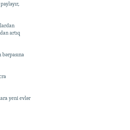
paylayır,
nlardan
dan artıq
n bərpasına
cra
ara yeni evlər