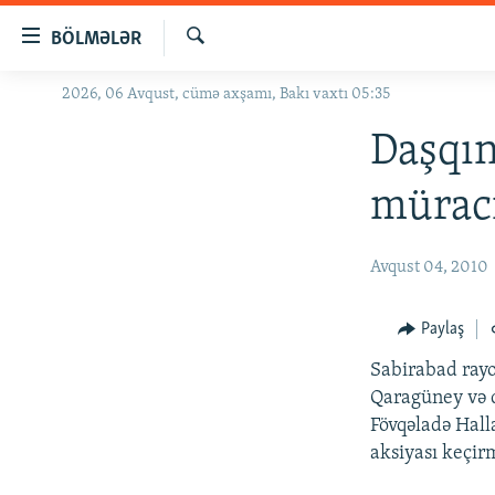
Keçid
BÖLMƏLƏR
linkləri
Axtar
Əsas
2026, 06 Avqust, cümə axşamı, Bakı vaxtı 05:35
GÜNDƏM
məzmuna
#İZAHLA
Daşqın
qayıt
Əsas
KORRUPSIOMETR
müraci
naviqasiyaya
#ƏSLINDƏ
qayıt
Axtarışa
FƏRQƏ BAX
Avqust 04, 2010
keç
QANUNI DOĞRU
Paylaş
ARAŞDIRMA
Sabirabad rayo
MULTIMEDIA
Qaragüney və d
RADIO ARXIV
VIDEO
Fövqəladə Hall
aksiyası keçir
HAQQIMIZDA
FOTOQALEREYA
OXU ZALI