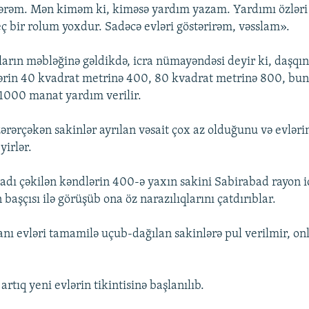
ərəm. Mən kiməm ki, kiməsə yardım yazam. Yardımı özləri 
 bir rolum yoxdur. Sadəcə evləri göstərirəm, vəsslam».
rın məbləğinə gəldikdə, icra nümayəndəsi deyir ki, daşqı
ərin 40 kvadrat metrinə 400, 80 kvadrat metrinə 800, bun
ə 1000 manat yardım verilir.
ərərçəkən sakinlər ayrılan vəsait çox az olduğunu və evləri
yirlər.
adı çəkilən kəndlərin 400-ə yaxın sakini Sabirabad rayon i
başçısı ilə görüşüb ona öz narazılıqlarını çatdırıblar.
nı evləri tamamilə uçub-dağılan sakinlərə pul verilmir, onl
artıq yeni evlərin tikintisinə başlanılıb.