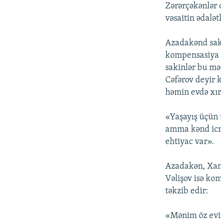
İNFOQRAFIKA
AZƏRBAYCAN ƏDƏBIYYATI KITABXANASI
MISSIYAMIZ
Zərərçəkənlər 
vəsaitin ədalə
KARIKATURA
İSLAM VƏ DEMOKRATIYA
PEŞƏ ETIKASI VƏ JURNALISTIKA
STANDARTLARIMIZ
İZ - MƏDƏNIYYƏT PROQRAMI
Azadakənd saki
MATERIALLARIMIZDAN ISTIFADƏ
kompensasiya v
AZADLIQRADIOSU MOBIL TELEFONUNUZDA
sakinlər bu mə
Cəfərov deyir k
BIZIMLƏ ƏLAQƏ
həmin evdə xır
XƏBƏR BÜLLETENLƏRIMIZ
«Yaşayış üçün 
amma kənd icra
ehtiyac var».
Azadakən, Xan
Vəlişov isə kom
təkzib edir:
«Mənim öz evi