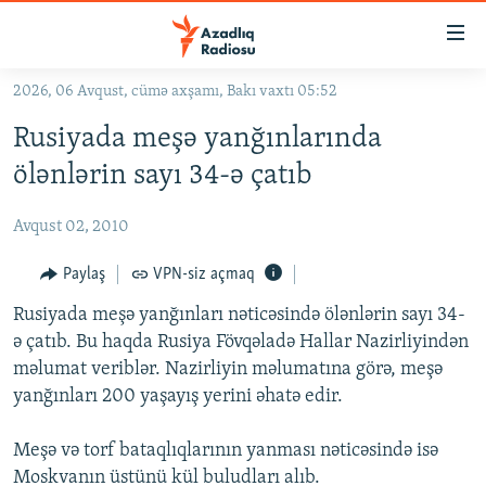
Keçid
linkləri
Əsas
2026, 06 Avqust, cümə axşamı, Bakı vaxtı 05:52
məzmuna
GÜNDƏM
Rusiyada meşə yanğınlarında
qayıt
#İZAHLA
Əsas
ölənlərin sayı 34-ə çatıb
KORRUPSIOMETR
naviqasiyaya
qayıt
Avqust 02, 2010
#ƏSLINDƏ
Axtarışa
FƏRQƏ BAX
Paylaş
VPN-siz açmaq
keç
QANUNI DOĞRU
Rusiyada meşə yanğınları nəticəsində ölənlərin sayı 34-
ə çatıb. Bu haqda Rusiya Fövqəladə Hallar Nazirliyindən
ARAŞDIRMA
məlumat veriblər. Nazirliyin məlumatına görə, meşə
MULTIMEDIA
yanğınları 200 yaşayış yerini əhatə edir.
RADIO ARXIV
VIDEO
Meşə və torf bataqlıqlarının yanması nəticəsində isə
HAQQIMIZDA
FOTOQALEREYA
OXU ZALI
Moskvanın üstünü kül buludları alıb.