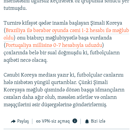
mərhələsini uğursuz keçirərərk öz qrupunda sonucu yer
tutmuşdu.
Turnirə kifayət qədər inamla başlayan Şimali Koreya
(
Braziliya ilə bərabər oyunda cəmi 1-2 hesabı ilə məğlub
oldu
) onu biabırçı məğlubiyyətlə başa vurdanda
(
Portuqaliya millisinə 0-7 hesabıyla uduzdu
)
çoxlarında belə bir sual doğmuşdu ki, futbolçuların
aqibəti necə olacaq.
Cənubi Koreya mediası yazır ki, futbolçular canlarını
hələ nisbətən yüngül qurtarıblar. Çünki Şimali
Koreyaya məğlub qismində dönən başqa idmançıların
cəzaları daha ağır olub, məsələn atletlər və onların
məşqçilərini əsir düşərgələrinə göndərirlərmiş.
Paylaş
VPN-siz açmaq
Bizi izlə