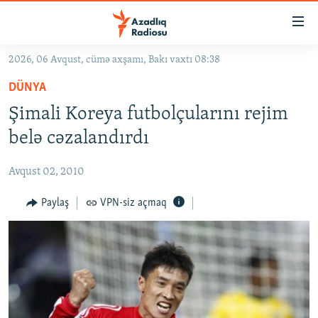
Keçid
linkləri
Əsas
2026, 06 Avqust, cümə axşamı, Bakı vaxtı 08:38
məzmuna
GÜNDƏM
DÜNYA
qayıt
#İZAHLA
Əsas
Şimali Koreya futbolçularını rejim
KORRUPSIOMETR
naviqasiyaya
belə cəzalandırdı
qayıt
#ƏSLINDƏ
Axtarışa
Avqust 02, 2010
FƏRQƏ BAX
keç
QANUNI DOĞRU
Paylaş
VPN-siz açmaq
ARAŞDIRMA
MULTIMEDIA
RADIO ARXIV
VIDEO
HAQQIMIZDA
FOTOQALEREYA
OXU ZALI