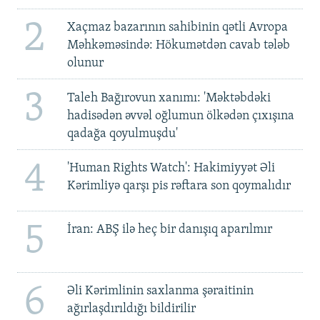
2
Xaçmaz bazarının sahibinin qətli Avropa
Məhkəməsində: Hökumətdən cavab tələb
olunur
3
Taleh Bağırovun xanımı: 'Məktəbdəki
hadisədən əvvəl oğlumun ölkədən çıxışına
qadağa qoyulmuşdu'
4
'Human Rights Watch': Hakimiyyət Əli
Kərimliyə qarşı pis rəftara son qoymalıdır
5
İran: ABŞ ilə heç bir danışıq aparılmır
6
Əli Kərimlinin saxlanma şəraitinin
ağırlaşdırıldığı bildirilir