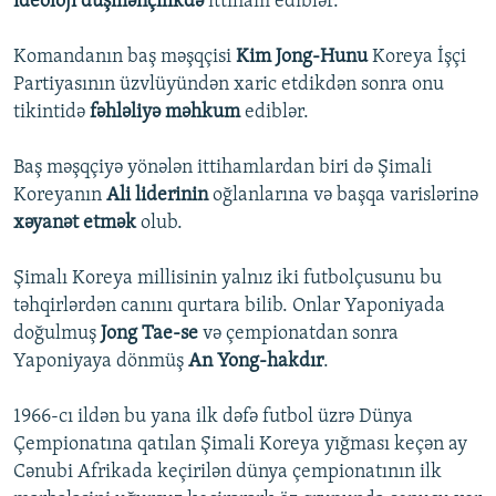
ideoloji düşmənçilikdə
ittiham ediblər.
Komandanın baş məşqçisi
Kim Jong-Hunu
Koreya İşçi
Partiyasının üzvlüyündən xaric etdikdən sonra onu
tikintidə
fəhləliyə məhkum
ediblər.
Baş məşqçiyə yönələn ittihamlardan biri də Şimali
Koreyanın
Ali liderinin
oğlanlarına və başqa varislərinə
xəyanət etmək
olub.
Şimalı Koreya millisinin yalnız iki futbolçusunu bu
təhqirlərdən canını qurtara bilib. Onlar Yaponiyada
doğulmuş
Jong Tae-se
və çempionatdan sonra
Yaponiyaya dönmüş
An Yong-hakdır
.
1966-cı ildən bu yana ilk dəfə futbol üzrə Dünya
Çempionatına qatılan Şimali Koreya yığması keçən ay
Cənubi Afrikada keçirilən dünya çempionatının ilk