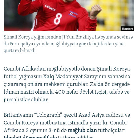
İNFOQRAFIKA
AZƏRBAYCAN ƏDƏBIYYATI KITABXANASI
MISSIYAMIZ
BIZI IZLƏ
KARIKATURA
İSLAM VƏ DEMOKRATIYA
PEŞƏ ETIKASI VƏ JURNALISTIKA STANDARTLARIMIZ
İZ - MƏDƏNIYYƏT PROQRAMI
MATERIALLARIMIZDAN ISTIFADƏ
Şimali Koreya yığmasından Ji Yun Braziliya ilə oyunda sevinsə
AZADLIQRADIOSU MOBIL TELEFONUNUZDA
RFE/RL-in bütün saytları
də Portuqaliya oyunda məğlubiyyətə görə təhqirlərdən yaxa
BIZIMLƏ ƏLAQƏ
qurtara bilmədi
XƏBƏR BÜLLETENLƏRIMIZ
Cənubi Afrikadan məğlubiyyətlə dönən Şimali Koreya
futbol yığmasını Xalq Mədəniyyət Sarayının səhnəsinə
çıxararaq onlara məhkəmı qurublar. Zalda ön cərgədə
İdman naziri olmaqla 400 nəfər dövlət işçisi, tələbə və
jurnalistlər olublar.
Britaniyanın “Telegraph” qəzeti Azad Asiya radiosu və
Cənubi Koreya mətbuatına istinadla yazır ki, Cənubi
Afrikada 3 oyunun 3-nü də
məğlub olan
futbolçuları