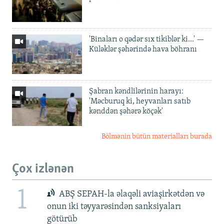
'Binaları o qədər sıx tikiblər ki...' —
Küləklər şəhərində hava böhranı
Şabran kəndlilərinin harayı:
'Məcburuq ki, heyvanları satıb
kənddən şəhərə köçək'
Bölmənin bütün materialları burada
Çox izlənən
1
ABŞ SEPAH-la əlaqəli aviaşirkətdən və
onun iki təyyarəsindən sanksiyaları
götürüb