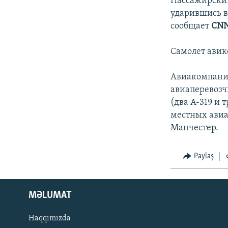
Пассажирский
ударившись в 
сообщает
CNN
Самолет ави
Авиакомпания
авиаперевозч
(два A-319 и 
местных авиа
Манчестер.
Paylaş
MƏLUMAT
Haqqımızda