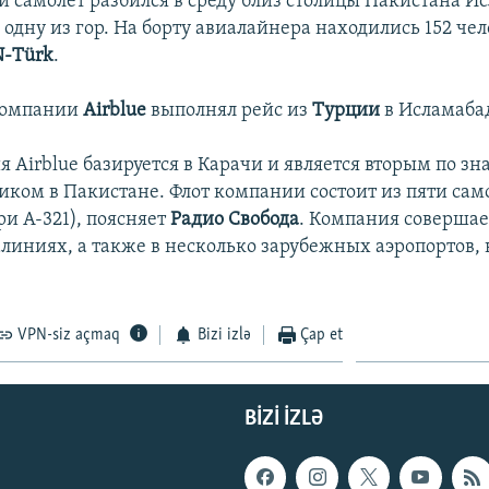
 самолет разбился в среду близ столицы Пакистана И
одну из гор. На борту авиалайнера находились 152 чел
-Тürk
.
компании
Airblue
выполнял рейс из
Турции
в Исламаба
 Airblue базируется в Карачи и является вторым по з
иком в Пакистане. Флот компании состоит из пяти само
три А-321), поясняет
Радио Свобода
. Компания совершае
линиях, а также в несколько зарубежных аэропортов, в
VPN-siz açmaq
Bizi izlə
Çap et
BIZI IZLƏ