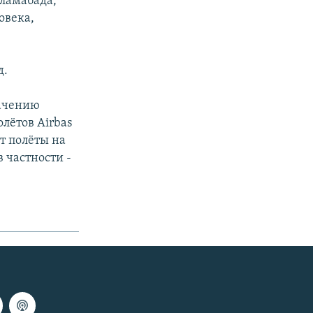
сламабада,
овека,
д.
начению
лётов Airbas
т полёты на
 частности -